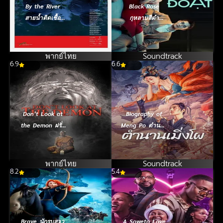
By the River
Black Rose
สายน้ำติดเชื้อ
กุหลาบสีดำ
(2013)
(2023)
พากย์ไทย
Soundtrack
6.9
6.6
Don’t Look at
Biography of
the Demon ฝรั่ง
Meng Po ตำนาน
เซ่นผี (2022)
เมิ่งโผ (2024)
พากย์ไทย
Soundtrack
8.2
5.4
Brave นักรบสาว
A Soweto Love