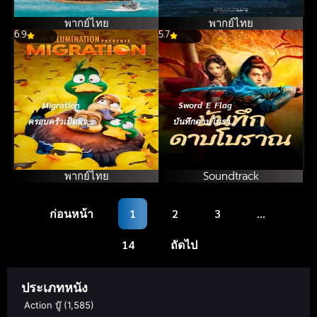
ภัย (2008)
ราชันแห่งมอนส
เตอร์ (2019)
พากย์ไทย
พากย์ไทย
6.9
5.7
Migration
Sword E Flag
ครอบครัวเป็ดผจญ
บันทึกดาบโบราณ
ภัย (2023)
(2024)
พากย์ไทย
Soundtrack
ก่อนหน้า
1
2
3
…
14
ถัดไป
ประเภทหนัง
Action บู๊
(1,585)