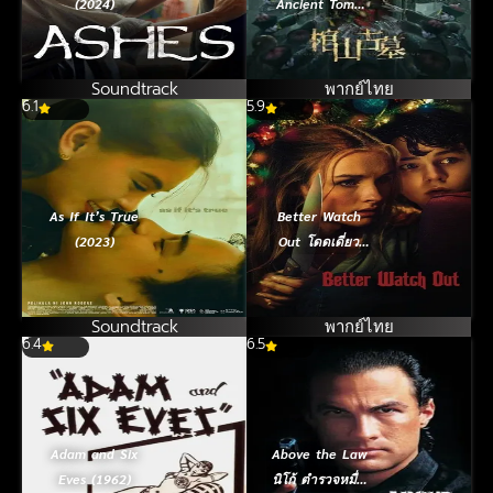
(2024)
Ancient Tomb
ล่าขุมทรัพย์ สุสาน
โบราณ (2022)
Soundtrack
พากย์ไทย
6.1
5.9
As If It’s True
Better Watch
(2023)
Out โดดเดี่ยว
เดี๋ยวก็ตาย
(2016)
Soundtrack
พากย์ไทย
6.4
6.5
Adam and Six
Above the Law
Eves (1962)
นิโก้ ตำรวจหมื่น