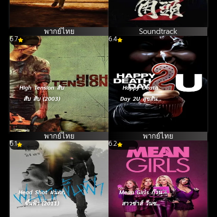
(2011)
2 มังกรผงาด
(2018)
พากย์ไทย
Soundtrack
6.7
6.4
High Tension สับ
Happy Death
สับ สับ (2003)
Day 2U สุขสันต์
วันตาย (2019)
พากย์ไทย
พากย์ไทย
6.1
6.2
Head Shot ฝนตก
Mean Girls ก๊วน
ขึ้นฟ้า (2011)
สาวซ่าส์ วีนซะ
ไม่มี (2024)