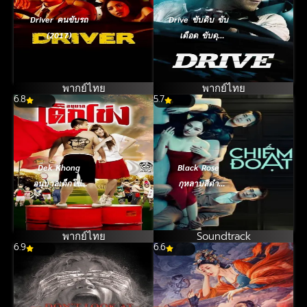
Driver คนขับรถ
Drive ขับดิบ ขับ
(2017)
เดือด ขับดุ
(2011)
พากย์ไทย
พากย์ไทย
6.8
5.7
Dek Khong
Black Rose
อนุบาลเด็กโข่ง
กุหลาบสีดำ
(2009)
(2023)
พากย์ไทย
Soundtrack
6.9
6.6