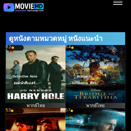
ดูหนังตามหมวดหมู่ หนังแนะนำ
6.2
6.4
Detective Hole
Bridge to
ยอดนักสืบแฮร์รี
Terabithia ทิราบี
โฮล (2026)
เตีย สะพาน
มหัศจรรย์ (2007)
พากย์ไทย
พากย์ไทย
5.3
5.7