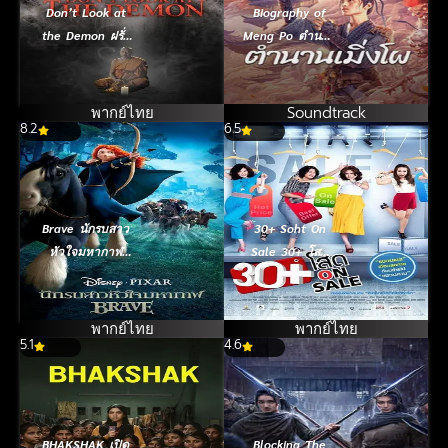
Don’t Look at
Biography of
the Demon ฝรั่ง
Meng Po ตำนาน
เซ่นผี (2022)
เมิ่งโผ (2024)
พากย์ไทย
Soundtrack
8.2
6.5
Brave นักรบสาว
30+ Soht On
หัวใจมหากาฬ
Sale 30+ โสด
(2012)
On Sale (2011)
พากย์ไทย
พากย์ไทย
5.1
4.6
BHAKSHAK เปิด
Blocking The