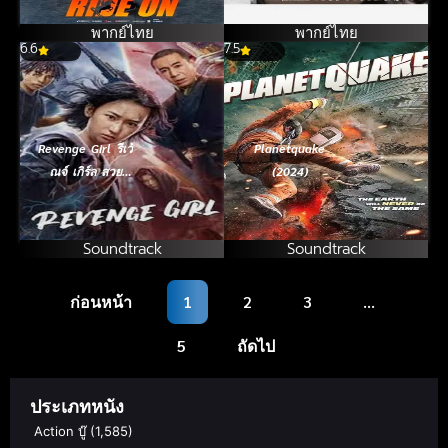
พากย์ไทย
พากย์ไทย
6.6
7.5
Revenge Girl รีเว้
Planetquake
ณจ์ เกิร์ล สวย
(2024)
มรณะ (2022)
Soundtrack
Soundtrack
ก่อนหน้า
1
2
3
…
5
ถัดไป
ประเภทหนัง
Action บู๊
(1,585)