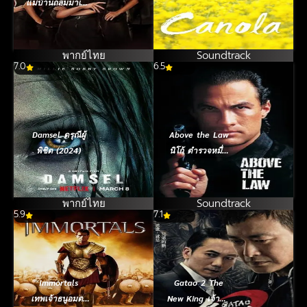
แม่บ้านถล่มมาเฟีย
(2023)
พากย์ไทย
Soundtrack
7.0
6.5
Damsel ดรุณีผู้
Above the Law
พิชิต (2024)
นิโก้ ตำรวจหมื่น
ฟาเรนไฮต์ (1988)
พากย์ไทย
Soundtrack
5.9
7.1
Immortals
Gatao 2 The
เทพเจ้าธนูอมตะ
New King เจ้าพ่อ