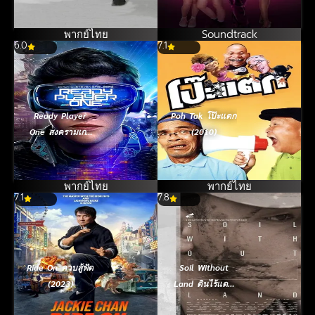
พากย์ไทย
Soundtrack
6.0
7.1
Ready Player
Poh Tak โป๊ะแตก
One สงครามเกม
(2010)
คนอัจฉริยะ
(2018)
พากย์ไทย
พากย์ไทย
7.1
7.8
Ride On ควบสู้ฟัด
Soil Without
(2023)
Land ดินไร้แดน
(2019)