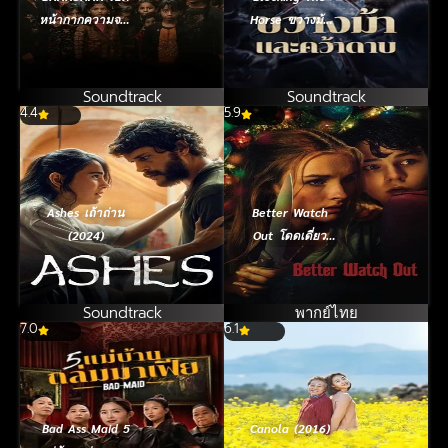
หน้ากากความจริง
Horse ขวางม้า
(2024)
และคว้าดาบ
(2024)
Soundtrack
Soundtrack
4.4
5.9
Ashes เถ้าถ่าน
Better Watch
(2024)
Out โดดเดี่ยว
เดี๋ยวก็ตาย
(2016)
Soundtrack
พากย์ไทย
7.0
6.1
Bad Ass Maid 5
Canola (2016)