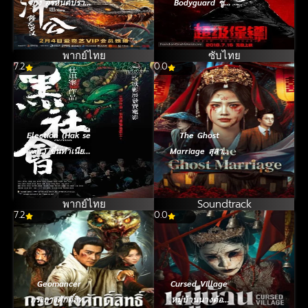
จี้กง อรหันต์ปราบ
Bodyguard ซู
มังกร (2021)
เปอร์ บอดี้การ์ด
[ซับไทย] (2016)
พากย์ไทย
ซับไทย
7.2
0.0
Election (Hak se
The Ghost
wui.) ขึ้นทำเนียบ
Marriage สุสาน
เลือกเจ้าพ่อ
ลวงห้วงอารมณ์
(2005)
(2026)
พากย์ไทย
Soundtrack
7.2
0.0
Geomancer
Cursed Village
กระถางศักดิ์สิทธิ์
หมู่บ้านนางต้อง