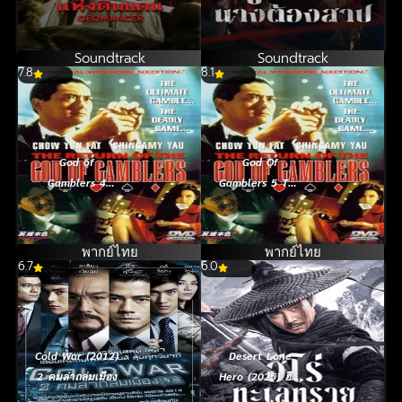
แห่งดินแดน
สาป (2026)
(2026)
Soundtrack
Soundtrack
7.8
8.1
God of
God Of
Gamblers 4
Gamblers 5 The
Return (1994)
Early Stage
คนตัดคน 4 ภาค
(1997) คนตัดคน
พิเศษเกาจิ้งตัดเอง
5 ภาคพิเศษ
พากย์ไทย
พากย์ไทย
6.7
6.0
กำเนิดเกาจิ้ง
Cold War (2012)
Desert Lone
2 คมล่าถล่มเมือง
Hero (2025) ฮีโร่
ทะเลทราย