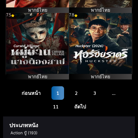
พากย์ไทย
พากย์ไทย
7.5
7.8
Cursed Village
Huckster (2026)
(2026) หมู่บ้าน
หอร้อยราตรี
นางต้องสาป
พากย์ไทย
พากย์ไทย
ก่อนหน้า
1
2
3
…
11
ถัดไป
ประเภทหนัง
Action บู๊
(193)