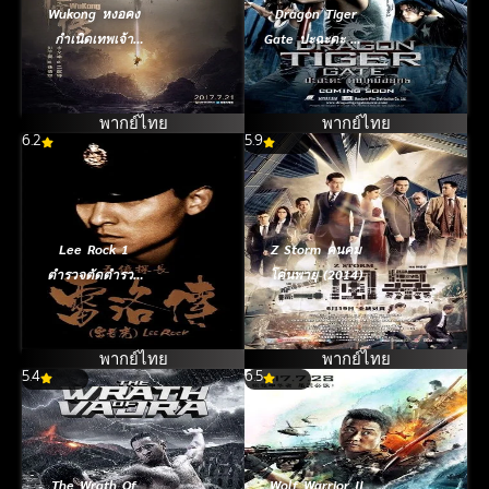
Wukong หงอคง
Dragon Tiger
กำเนิดเทพเจ้า
Gate ปะฉะดะ คน
วานร (2017)
เหนือยุทธ (2006)
พากย์ไทย
พากย์ไทย
6.2
5.9
Lee Rock 1
Z Storm คนคม
ตำรวจตัดตำรวจ
โค่นพายุ (2014)
(1991)
พากย์ไทย
พากย์ไทย
5.4
6.5
The Wrath Of
Wolf Warrior II