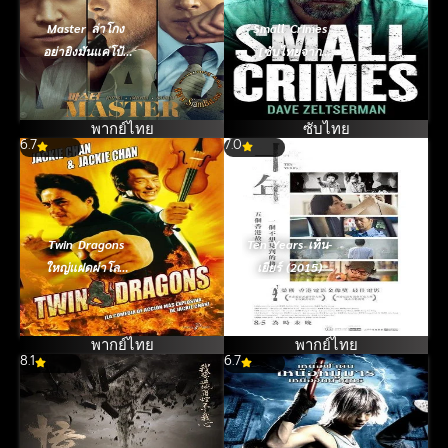
Master ล่าโกง
Small Crimes
อย่ายิงมันแค่โป้ง
[ซับไทยจาก
เดียว (2016)
Netflix] (2017)
พากย์ไทย
ซับไทย
6.7
7.0
Twin Dragons
Ten Years เท็น-
ใหญ่แฝดผ่าโลก
เยียร์ (2015)
เกิด (1992)
พากย์ไทย
พากย์ไทย
8.1
6.7