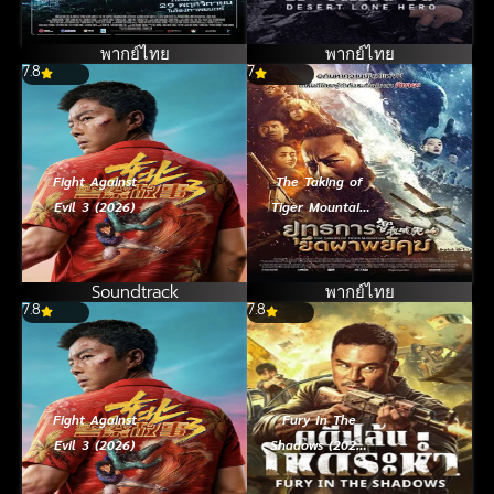
พากย์ไทย
พากย์ไทย
7.8
7
Fight Against
The Taking of
Evil 3 (2026)
Tiger Mountain
(2015) ยุทธการ
ยึดผาพยัคฆ์
Soundtrack
พากย์ไทย
7.8
7.8
Fight Against
Fury In The
Evil 3 (2026)
Shadows (2026)
คดีปล้นโหดระห่ำ