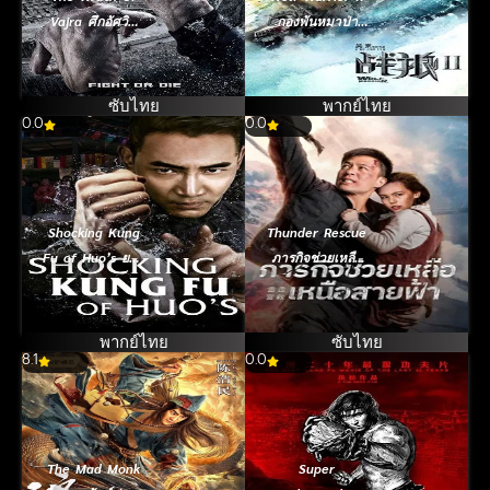
Vajra ศึกอัศวิน
กองพันหมาป่า
วัชระถล่มวิหาร
(2017)
นรก [ซับไทย]
(2013)
ซับไทย
พากย์ไทย
0.0
0.0
Shocking Kung
Thunder Rescue
Fu of Huo’s ยอด
ภารกิจช่วยเหลือ
กังฟูปราบอธรรม
เหนือสายฟ้า
(2018)
(2026)
พากย์ไทย
ซับไทย
8.1
0.0
The Mad Monk
Super