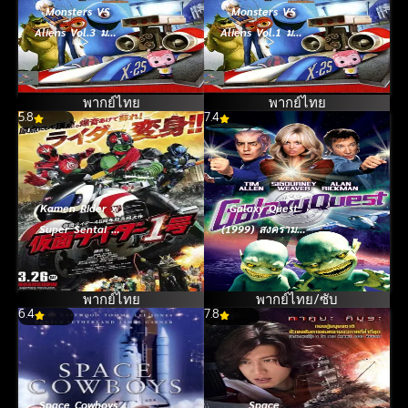
Monsters VS
Monsters VS
Aliens Vol.3 มอน
Aliens Vol.1 มอน
สเตอร์ปะทะเอ
สเตอร์ปะทะเอ
เลี่ยน ชุด 3
เลี่ยน ชุด 1
พากย์ไทย
พากย์ไทย
5.8
7.4
Kamen Rider x
Galaxy Quest
Super Sentai x
(1999) สงครามเอ
Space Sheriff
เลี่ยน บึ้มส์จักรวาล
Super Hero
Taisen Z (2013)
พากย์ไทย
พากย์ไทย/ซับ
6.4
มาสค์ไรเดอร์ x ซู
7.8
เปอร์เซนไท x
ตำรวจอวกาศ ซู
เปอร์ฮีโร่ไทเซน Z
Space Cowboys
Space