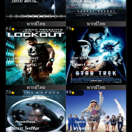
(2013) สกาเวนเจ
(2013) ห้วงมรณะ
อร์ส ทีมสำรวจล้ำ
อุบัติการณ์สยอง
อนาคต
โลก
พากย์ไทย
พากย์ไทย
6.0
7.9
Lockout (2012)
Star Trek (2009)
แหกคุกกลาง
สตาร์ เทรค
อวกาศ
สงครามพิฆาต
จักรวาล
พากย์ไทย
พากย์ไทย
7.0
4.9
Prometheus
Space Cadet
(2012) โพรมีธีอุส
สาวแสบซ่า ท้า