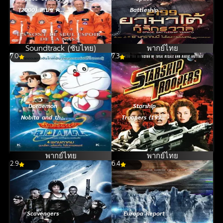
(2000) สเปซ คาว
Battleship
บอยส์ ผนึกพลัง
Yamato 2199
ระห่ำกู้โลก [ซับ
(2010) ยามาโต้
ไทย]
กู้จักรวาล
Soundtrack (ซับไทย)
พากย์ไทย
7.0
7.3
Doraemon
Starship
Nobita and the
Troopers (1997)
Space Heroes
สงครามหมื่นขา
โดราเอมอน เดอะ
ล่าล้างจักรวาล
มูฟวี่ ตอน โนบิตะ
พากย์ไทย
พากย์ไทย
2.9
ผู้กล้าแห่งอวกาศ
6.4
(2015)
Scavengers
Europa Report