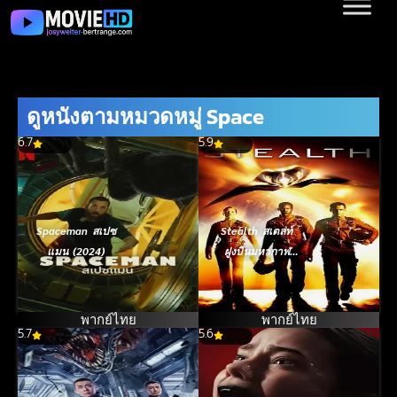
ดูหนังตามหมวดหมู่ Space
6.7
5.9
Spaceman สเปซ
Stealth สเตลท์
แมน (2024)
ฝูงบินมหากาฬ
ถล่มโลก (2005)
พากย์ไทย
พากย์ไทย
5.7
5.6