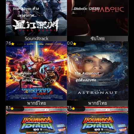
Star Abyss ห้วง
Diabolic (2025)
เหวอวกาศ
(2024)
Soundtrack
ซับไทย
7.6
0.0
Guardians of
The Astronaut
the Galaxy 2
อุบัติหลอนซ่อน
รวมพันธุ์นักสู้
ปริศนา (2025)
พิทักษ์จักรวาล 2
(2017)
พากย์ไทย
พากย์ไทย
8.1
7.5