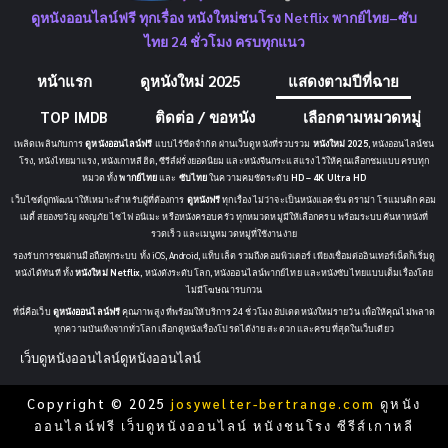
ดูหนังออนไลน์ฟรี ทุกเรื่อง หนังใหม่ชนโรง Netflix พากย์ไทย–ซับ
ไทย 24 ชั่วโมง ครบทุกแนว
หน้าแรก
ดูหนังใหม่ 2025
แสดงตามปีที่ฉาย
TOP IMDB
ติดต่อ / ขอหนัง
เลือกตามหมวดหมู่
เพลิดเพลินกับการ
ดูหนังออนไลน์ฟรี
แบบไร้ขีดจำกัด ผ่านเว็บดูหนังที่รวบรวม
หนังใหม่ 2025
, หนังออนไลน์ชน
โรง, หนังไทยมาแรง, หนังเกาหลีฮิต, ซีรีส์ฝรั่งยอดนิยม และหนังจีนกระแสแรง ไว้ให้คุณเลือกชมแบบครบทุก
หมวด ทั้ง
พากย์ไทย
และ
ซับไทย
ในความคมชัดระดับ
HD – 4K Ultra HD
เว็บไซต์ถูกพัฒนาให้เหมาะสำหรับผู้ที่ต้องการ
ดูหนังฟรี
ทุกเรื่อง ไม่ว่าจะเป็นหนังแอคชั่น ดราม่า โรแมนติก คอม
เมดี้ สยองขวัญ ผจญภัย ไซไฟ อนิเมะ หรือหนังครอบครัว ทุกหมวดหมู่มีให้เลือกครบ พร้อมระบบค้นหาหนังที่
รวดเร็ว และเมนูหมวดหมู่ที่ใช้งานง่าย
รองรับการชมผ่านมือถือทุกระบบ ทั้ง iOS, Android, แท็บเล็ต รวมถึงคอมพิวเตอร์ เพียงเชื่อมต่ออินเทอร์เน็ตก็เริ่มดู
หนังได้ทันที ทั้ง
หนังใหม่ Netflix
, หนังดังระดับโลก, หนังออนไลน์พากย์ไทย และหนังซับไทยแบบเต็มเรื่องโดย
ไม่มีโฆษณารบกวน
ที่นี่คือเว็บ
ดูหนังออนไลน์ฟรี
คุณภาพสูง ที่พร้อมให้บริการ 24 ชั่วโมง อัปเดตหนังใหม่รายวัน เพื่อให้คุณไม่พลาด
ทุกความบันเทิงจากทั่วโลก เลือกดูหนังเรื่องโปรดได้ง่าย สะดวก และครบที่สุดในเว็บเดียว
เว็บดูหนังออนไลน์
ดูหนังออนไลน์
Copyright © 2025
josywelter-bertrange.com
ดูหนัง
ออนไลน์ฟรี เว็บดูหนังออนไลน์ หนังชนโรง ซีรีส์เกาหลี