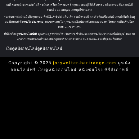
เมดี้ สยองขวัญ ผจญภัย ไซไฟ อนิเมะ หรือหนังครอบครัว ทุกหมวดหมู่มีให้เลือกครบ พร้อมระบบค้นหาหนังที่
รวดเร็ว และเมนูหมวดหมู่ที่ใช้งานง่าย
รองรับการชมผ่านมือถือทุกระบบ ทั้ง iOS, Android, แท็บเล็ต รวมถึงคอมพิวเตอร์ เพียงเชื่อมต่ออินเทอร์เน็ตก็เริ่มดู
หนังได้ทันที ทั้ง
หนังใหม่ Netflix
, หนังดังระดับโลก, หนังออนไลน์พากย์ไทย และหนังซับไทยแบบเต็มเรื่องโดย
ไม่มีโฆษณารบกวน
ที่นี่คือเว็บ
ดูหนังออนไลน์ฟรี
คุณภาพสูง ที่พร้อมให้บริการ 24 ชั่วโมง อัปเดตหนังใหม่รายวัน เพื่อให้คุณไม่พลาด
ทุกความบันเทิงจากทั่วโลก เลือกดูหนังเรื่องโปรดได้ง่าย สะดวก และครบที่สุดในเว็บเดียว
เว็บดูหนังออนไลน์
ดูหนังออนไลน์
Copyright © 2025
josywelter-bertrange.com
ดูหนัง
ออนไลน์ฟรี เว็บดูหนังออนไลน์ หนังชนโรง ซีรีส์เกาหลี