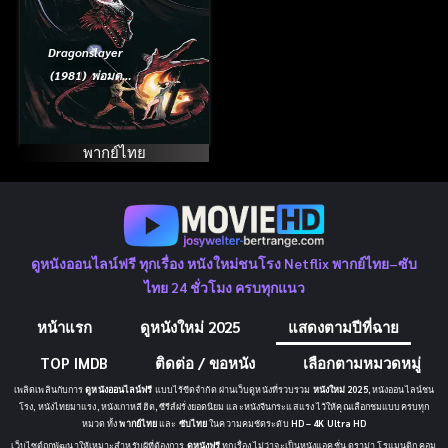
Dragonslayer
(1981) พ่อมด
พิชิตมังกร
พากย์ไทย
ดูหนังออนไลน์ฟรี ทุกเรื่อง หนังใหม่ชนโรง Netflix พากย์ไทย–ซับ
ไทย 24 ชั่วโมง ครบทุกแนว
หน้าแรก
ดูหนังใหม่ 2025
แสดงตามปีที่ฉาย
TOP IMDB
ติดต่อ / ขอหนัง
เลือกตามหมวดหมู่
เพลิดเพลินกับการ
ดูหนังออนไลน์ฟรี
แบบไร้ขีดจำกัด ผ่านเว็บดูหนังที่รวบรวม
หนังใหม่ 2025
, หนังออนไลน์ชน
โรง, หนังไทยมาแรง, หนังเกาหลีฮิต, ซีรีส์ฝรั่งยอดนิยม และหนังจีนกระแสแรง ไว้ให้คุณเลือกชมแบบครบทุก
หมวด ทั้ง
พากย์ไทย
และ
ซับไทย
ในความคมชัดระดับ
HD – 4K Ultra HD
เว็บไซต์ถูกพัฒนาให้เหมาะสำหรับผู้ที่ต้องการ
ดูหนังฟรี
ทุกเรื่อง ไม่ว่าจะเป็นหนังแอคชั่น ดราม่า โรแมนติก คอม