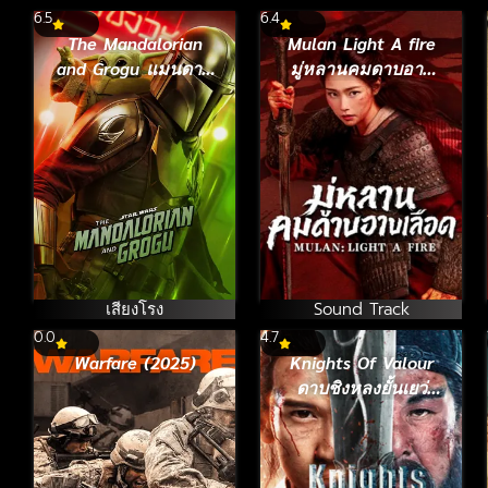
6.5
6.4
The Mandalorian
Mulan Light A fire
and Grogu แมนดาล
มู่หลานคมดาบอาบ
อเรี่ยนและโกรกู
เลือด (2026)
(2026)
เสียงโรง
Sound Track
0.0
4.7
Warfare (2025)
Knights Of Valour
ดาบชิงหลงยั้นเยว่
(2021)