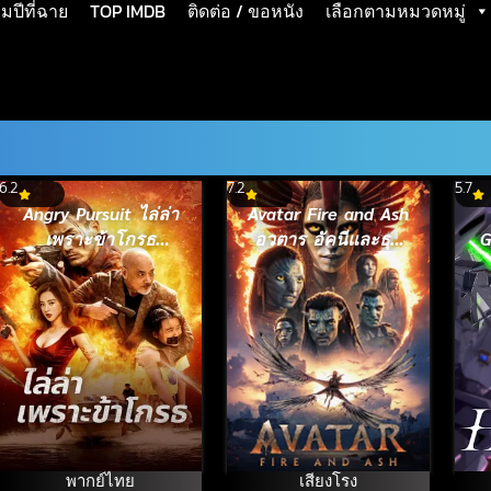
ปีที่ฉาย
TOP IMDB
ติดต่อ / ขอหนัง
เลือกตามหมวดหมู่
6.2
7.2
5.7
Angry Pursuit ไล่ล่า
Avatar Fire and Ash
เพราะข้าโกรธ
อวตาร อัคนีและธุลี
G
(2023)
ดิน (2025)
N
ส
เ
น
พากย์ไทย
เสียงโรง