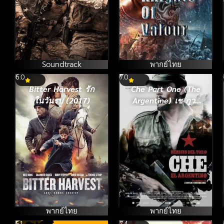
Soundtrack
พากย์ไทย
6.0
7.0
Bitter Harvest รัก
Che Part One (The
ในวันรบ (2017)
Argentine) เช กูวา
ร่า สงครามปฏิวัติ
โลก ภาค 1 (2008)
พากย์ไทย
พากย์ไทย
5.1
7.4