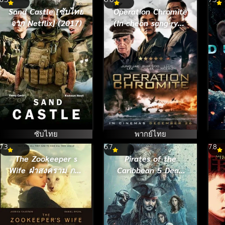
Sand Castle [ซับไทย
Operation Chromite
จาก Netflix] (2017)
(In-cheon sang-ryuk
jak-jeon) ยึด (2016)
ซับไทย
พากย์ไทย
7.3
6.7
7.8
The Zookeeper s
Pirates of the
Wife ฝ่าสงคราม กรง
Caribbean 5 Dead
สมรภูมิ (2017)
Men Tell No Tales
สงครามแค้นโจรสลัด
ไร้ชีพ (2017)