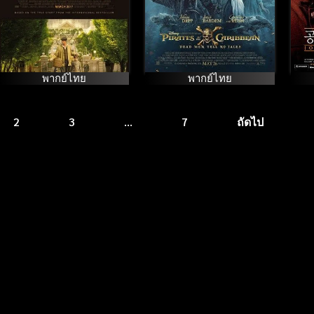
พากย์ไทย
พากย์ไทย
2
3
…
7
ถัดไป