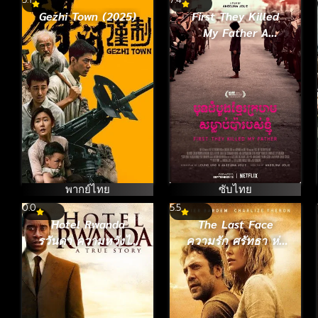
Gezhi Town (2025)
First They Killed
My Father A
Daughter of
Cambodia
Remembers เมื่อพ่อ
ของฉันถูกฆ่า [ซับ
ไทย] (2017)
พากย์ไทย
ซับไทย
0.0
5.5
Hotel Rwanda
The Last Face
รวันดา ความหวังไม่
ความรัก ศรัทธา ห่า
สิ้นสูญ (2004)
กระสุน (2016)