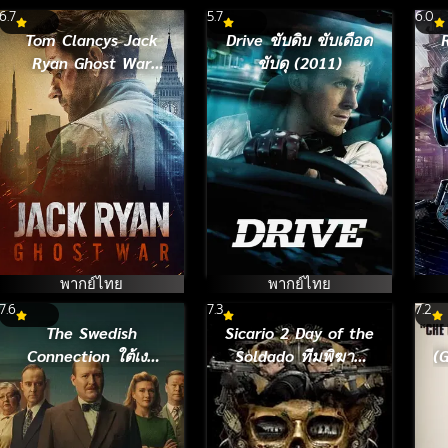
6.7
5.7
6.0
Tom Clancys Jack
Drive ขับดิบ ขับเดือด
Ryan Ghost War
ขับดุ (2011)
(2026)
พากย์ไทย
พากย์ไทย
7.6
7.3
7.2
The Swedish
Sicario 2 Day of the
Connection ใต้เงา
Soldado ทีมพิฆาต
(Gue
สวีเดน (2026)
ทะลุแดนเดือด 2
(2018)