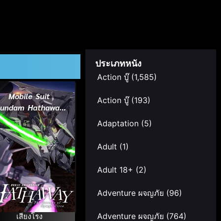
ประเภทหนัง
Action บู๊
(1,585)
Mobile Suit
Action บู๊
(193)
undam Hathaway
The Sorcery of
Adaptation
(5)
ymph Circe โมบิล
ูท กันดั้ม ฮาธาเวย์
Adult
(1)
ดอะ ซอร์เซอรี ออฟ
ิมฟ์ เซอร์ซี (2026)
Adult 18+
(2)
Adventure ผจญภัย
(96)
เสียงโรง
Adventure ผจญภัย
(764)