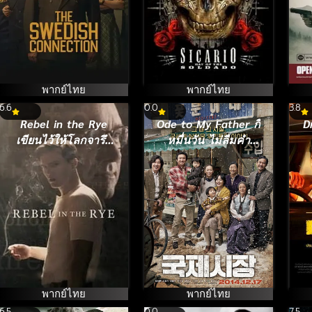
พากย์ไทย
พากย์ไทย
6.6
0.0
3.8
Rebel in the Rye
Ode to My Father กี่
D
เขียนไว้ให้โลกจารึก
หมื่นวัน ไม่ลืมคำ
(2017)
สัญญาพ่อ (2014)
พากย์ไทย
พากย์ไทย
6.5
0.0
7.5