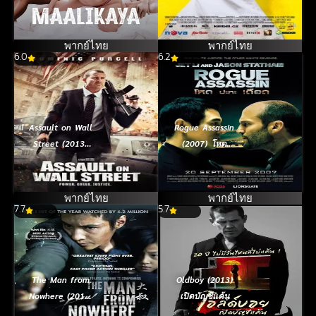
ซามูไร 2
พากย์ไทย
พากย์ไทย
6.0
6.2
Assault on Wall
Rogue Assassin
Street (2013)
(2007) โหด
อัดแค้นถล่ม
ปะทะ เดือด
วอลสตรีท
พากย์ไทย
พากย์ไทย
7.7
5.7
The Man from
Oldboy (2013)
Nowhere (2010)
เปิดบัญชีแค้น
นักฆ่าฉายาเงียบ