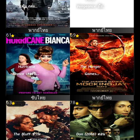
แค้น ถล่ม
Vengeance ม็อบ
ลอนดอน (2017)
หน้าขน ซนซ่า
ป่วนเมือง (2010)
พากย์ไทย
พากย์ไทย
6.1
6.9
Hurricane
The Hunger
Bianca เฮอร์ริเคน
Games
เบียงกา (ซับไทย)
Mockingjay –
(2016)
Part 2 เกมล่าเกม
ม็อกกิ้งเจย์ พาร์ท
ซับไทย
พากย์ไทย
6.3
7.8
2 (2015)
The Bluff ชำระ
Don (2006) ดอน