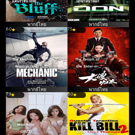
แค้นราชินีโจรสลัด
นักฆ่าหน้าหยก
(2025)
พากย์ไทย
พากย์ไทย
6.0
7.5
The Mechanic 2
The Return of
Resurrection
the Sister-in-
(2016) โคตร
Law (2021) เจ้า
เพชฌฆาต แค้น
แม่มาเฟียรีเทิร์น
ข้ามโลก
พากย์ไทย
พากย์ไทย
7.9
8.0
Maalikaya
Kill Bill Vol. 2
(2025)
(2004) นางฟ้า