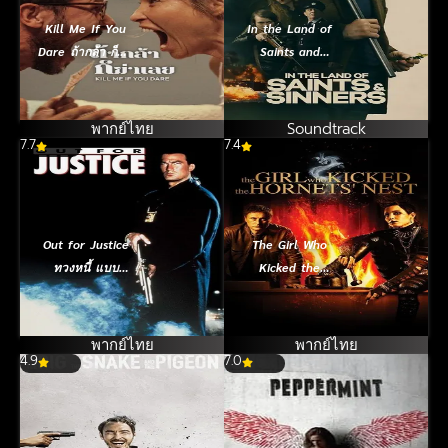
Kill Me If You
In the Land of
Dare ถ้ากล้า ก็ฆ่า
Saints and
เลย (2024)
Sinners (2023)
พากย์ไทย
Soundtrack
7.7
7.4
Out for Justice
The Girl Who
ทวงหนี้ แบบ
Kicked the
ยมบาล (1991)
Hornets Nest
ขบถสาวโค่น
ทรชน ปิดบัญชี
พากย์ไทย
พากย์ไทย
4.9
7.0
คลั่ง (2009)