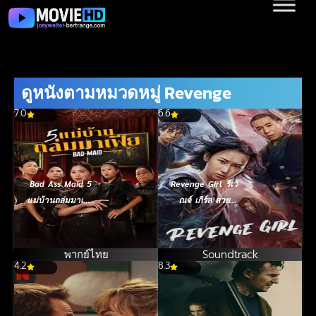
ดูหนังตามหมวดหมู่ Revenge
7.0
6.6
Bad Ass Maid 5
Revenge Girl รีเว้
แม่บ้านถล่มมาเฟีย
ณจ์ เกิร์ล สวย
(2023)
มรณะ (2022)
พากย์ไทย
Soundtrack
4.2
8.3