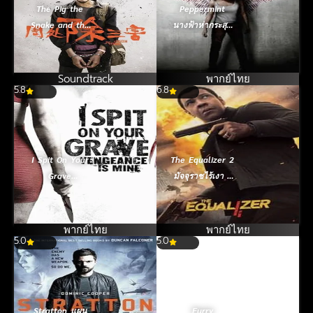
The Pig the
Peppermint
Snake and the
นางฟ้าห่ากระสุน
Pigeon ชั่ว เลว
(2018)
เหี้ยม (2023)
Soundtrack
พากย์ไทย
5.8
6.8
I Spit On Your
The Equalizer 2
Grave
มัจจุราชไร้เงา 2
Vengeance Is
(2018)
Mine เดนนรกต้อง
ตาย 3 (2015)
พากย์ไทย
พากย์ไทย
5.0
5.0
Stratton แผน
Furry