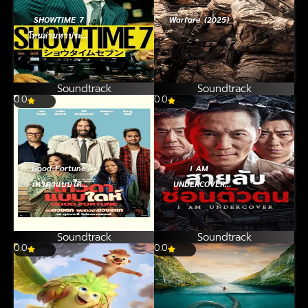
SHOWTIME 7
Warfare (2025)
โหนล่ามหาประลัย
(2025)
Soundtrack
Soundtrack
0.0
0.0
Good Fortune
I AM
เทวดาแบบใดห์
UNDERCOVER
(2025)
สายลับซ่อนตัวตน
(2026)
Soundtrack
Soundtrack
0.0
0.0