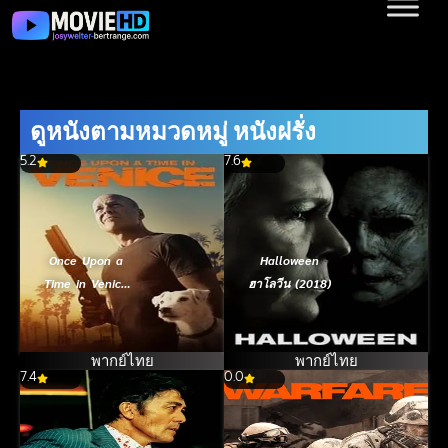
ดูหนังตามหมวดหมู่ หนังฝรั่ง
5.2
7.6
Once Upon a
Halloween
Time in Venice
ฮาโลวีน (2018)
อหังการ ตามล่า
กลางกรุงเวนิส
(2017)
พากย์ไทย
พากย์ไทย
7.4
0.0