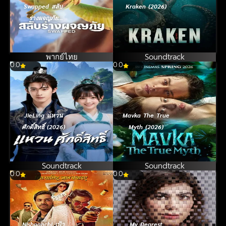
Swapped สลับ
Kraken (2026)
ร่างผจญภัย
(2026)
พากย์ไทย
Soundtrack
0.0
0.0
JieLing แหวน
Mavka The True
ศักดิ์สิทธิ์ (2026)
Myth (2026)
Soundtrack
Soundtrack
0.0
0.0
Nishaanchi เป้า
My Dearest