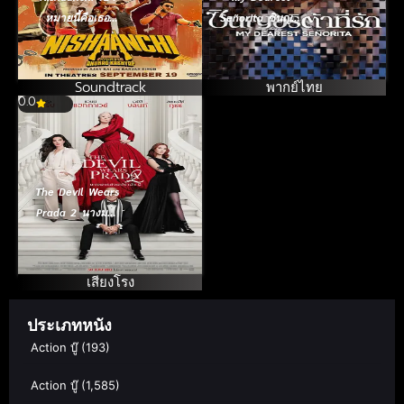
หมายนี้คือเธอ
Señorita ซินญอริ
(2025)
ต้าที่รัก (2026)
Soundtrack
พากย์ไทย
0.0
The Devil Wears
Prada 2 นางมาร
สวมปราด้า 2
(2026)
เสียงโรง
ประเภทหนัง
Action บู๊
(193)
Action บู๊
(1,585)