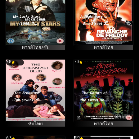
My Lucky Stars
A Nightmare on
(1985) 7
Elm Street 2
เพชฌฆาตสัญชาติ
Freddy’s
ฮ้อ
Revenge (1985)
นิ้วขเมือบ ภาค 2
พากย์ไทย/ซับ
พากย์ไทย
7.8
7.3
The Breakfast
The Return of
Club (1985) (ซับ
the Living Dead
ไทย)
(1985) ผีลืมหลุม
ซับไทย
พากย์ไทย
6.3
6.9