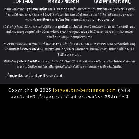
TOP IMDB
ติดต่อ / ขอหนัง
เลือกตามหมวดหมู่
เพลิดเพลินกับการ
ดูหนังออนไลน์ฟรี
แบบไร้ขีดจำกัด ผ่านเว็บดูหนังที่รวบรวม
หนังใหม่ 2025
, หนังออนไลน์ชน
โรง, หนังไทยมาแรง, หนังเกาหลีฮิต, ซีรีส์ฝรั่งยอดนิยม และหนังจีนกระแสแรง ไว้ให้คุณเลือกชมแบบครบทุก
หมวด ทั้ง
พากย์ไทย
และ
ซับไทย
ในความคมชัดระดับ
HD – 4K Ultra HD
เว็บไซต์ถูกพัฒนาให้เหมาะสำหรับผู้ที่ต้องการ
ดูหนังฟรี
ทุกเรื่อง ไม่ว่าจะเป็นหนังแอคชั่น ดราม่า โรแมนติก คอม
เมดี้ สยองขวัญ ผจญภัย ไซไฟ อนิเมะ หรือหนังครอบครัว ทุกหมวดหมู่มีให้เลือกครบ พร้อมระบบค้นหาหนังที่
รวดเร็ว และเมนูหมวดหมู่ที่ใช้งานง่าย
รองรับการชมผ่านมือถือทุกระบบ ทั้ง iOS, Android, แท็บเล็ต รวมถึงคอมพิวเตอร์ เพียงเชื่อมต่ออินเทอร์เน็ตก็เริ่มดู
หนังได้ทันที ทั้ง
หนังใหม่ Netflix
, หนังดังระดับโลก, หนังออนไลน์พากย์ไทย และหนังซับไทยแบบเต็มเรื่องโดย
ไม่มีโฆษณารบกวน
ที่นี่คือเว็บ
ดูหนังออนไลน์ฟรี
คุณภาพสูง ที่พร้อมให้บริการ 24 ชั่วโมง อัปเดตหนังใหม่รายวัน เพื่อให้คุณไม่พลาด
ทุกความบันเทิงจากทั่วโลก เลือกดูหนังเรื่องโปรดได้ง่าย สะดวก และครบที่สุดในเว็บเดียว
เว็บดูหนังออนไลน์
ดูหนังออนไลน์
Copyright © 2025
josywelter-bertrange.com
ดูหนัง
ออนไลน์ฟรี เว็บดูหนังออนไลน์ หนังชนโรง ซีรีส์เกาหลี