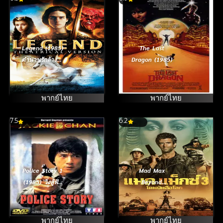
Legend (1985)
The Last
ตำนานรักล้างคำ
Dragon (1985)
สาป
พากย์ไทย
พากย์ไทย
7.5
6.2
Police Story 1
Mad Max
(1985) วิ่งสู้ฟัด
Beyond
ภาค 1
Thunderdome
(1985)
แมดแม็กซ์ 3 โดม
พากย์ไทย
พากย์ไทย