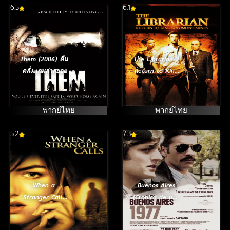
6.5
6.1
Them (2006) คืน
The Librarian 2
คลั่ง เกมล่าสยอง
Return to King
Solomon s
Mines (2006) ล่า
ขุมทรัพย์สุดขอบ
พากย์ไทย
พากย์ไทย
โลก
5.2
7.3
When a
Buenos Aires
Stranger Calls
(Cronica de una
(2006) โทรมาฆ่า
Fuga) (2006)
อย่าอยู่คนเดียว
แหกขังโหด