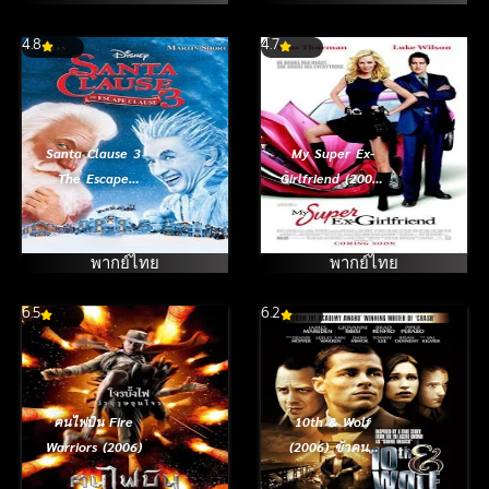
4.8
4.7
Santa Clause 3
My Super Ex-
The Escape
Girlfriend (2006)
Clause (2006)
กิ๊กเก่าผม เธอเป็น
ซานตาคลอส 3
ยอดมนุษย์
อิทธิฤทธิ์ปีศาจ
พากย์ไทย
พากย์ไทย
คริสต์มาส
6.5
6.2
ฅนไฟบิน Fire
10th & Wolf
Warriors (2006)
(2006) ข้าคนนี้
ต้องคำนับ