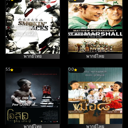
Smokin Aces
We Are
(2006) ดวลเดือด
Marshall (2006)
ล้างเลือดมาเฟีย
ทีมกู้ฝัน เดิมพัน
เกียรติยศ
พากย์ไทย
พากย์ไทย
5.5
0.0
Colic Dek Hen
Mo8 (2006) มอ
Pee (2006) เด็ก
๘
เห็นผี
พากย์ไทย
พากย์ไทย