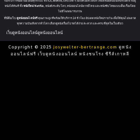
รองรับการชมผ่านมือถือทุกระบบ ทั้ง iOS, Android, แท็บเล็ต รวมถึงคอมพิวเตอร์ เพียงเชื่อมต่ออินเทอร์เน็ตก็เริ่มดู
หนังได้ทันที ทั้ง
หนังใหม่ Netflix
, หนังดังระดับโลก, หนังออนไลน์พากย์ไทย และหนังซับไทยแบบเต็มเรื่องโดย
ไม่มีโฆษณารบกวน
ที่นี่คือเว็บ
ดูหนังออนไลน์ฟรี
คุณภาพสูง ที่พร้อมให้บริการ 24 ชั่วโมง อัปเดตหนังใหม่รายวัน เพื่อให้คุณไม่พลาด
ทุกความบันเทิงจากทั่วโลก เลือกดูหนังเรื่องโปรดได้ง่าย สะดวก และครบที่สุดในเว็บเดียว
เว็บดูหนังออนไลน์
ดูหนังออนไลน์
Copyright © 2025
josywelter-bertrange.com
ดูหนัง
ออนไลน์ฟรี เว็บดูหนังออนไลน์ หนังชนโรง ซีรีส์เกาหลี