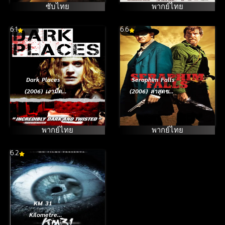
บัวโนสไอเรส
ซับไทย
พากย์ไทย
6.1
6.6
Dark Places
Seraphim Falls
(2006) เงามืด
(2006) ล่าสุดขอบ
สัญญาณมรณะ
นรก
พากย์ไทย
พากย์ไทย
6.2
KM 31
Kilometre