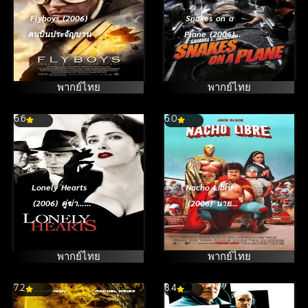
Flyboys (2006)
Snakes on a
คนบินประจัญบาน
Plane (2006)
เลื้อยฉก เที่ยวบิน
ระทึก
พากย์ไทย
พากย์ไทย
6.6
6.0
Lonely Hearts
Nacho Libre
(2006) คู่ฆ่า…
(2006) นาย
อำมหิต
นักบุญ คุณนักปล้ำ
พากย์ไทย
พากย์ไทย
7.2
8.4