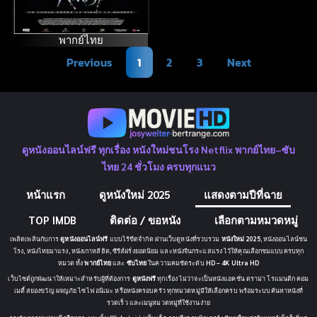
(2006) 31 กม.
31 ขวัญผวา
พากย์ไทย
Previous
1
2
3
Next
ดูหนังออนไลน์ฟรี ทุกเรื่อง หนังใหม่ชนโรง Netflix พากย์ไทย–ซับ
ไทย 24 ชั่วโมง ครบทุกแนว
หน้าแรก
ดูหนังใหม่ 2025
แสดงตามปีที่ฉาย
TOP IMDB
ติดต่อ / ขอหนัง
เลือกตามหมวดหมู่
เพลิดเพลินกับการ
ดูหนังออนไลน์ฟรี
แบบไร้ขีดจำกัด ผ่านเว็บดูหนังที่รวบรวม
หนังใหม่ 2025
, หนังออนไลน์ชน
โรง, หนังไทยมาแรง, หนังเกาหลีฮิต, ซีรีส์ฝรั่งยอดนิยม และหนังจีนกระแสแรง ไว้ให้คุณเลือกชมแบบครบทุก
หมวด ทั้ง
พากย์ไทย
และ
ซับไทย
ในความคมชัดระดับ
HD – 4K Ultra HD
เว็บไซต์ถูกพัฒนาให้เหมาะสำหรับผู้ที่ต้องการ
ดูหนังฟรี
ทุกเรื่อง ไม่ว่าจะเป็นหนังแอคชั่น ดราม่า โรแมนติก คอม
เมดี้ สยองขวัญ ผจญภัย ไซไฟ อนิเมะ หรือหนังครอบครัว ทุกหมวดหมู่มีให้เลือกครบ พร้อมระบบค้นหาหนังที่
รวดเร็ว และเมนูหมวดหมู่ที่ใช้งานง่าย