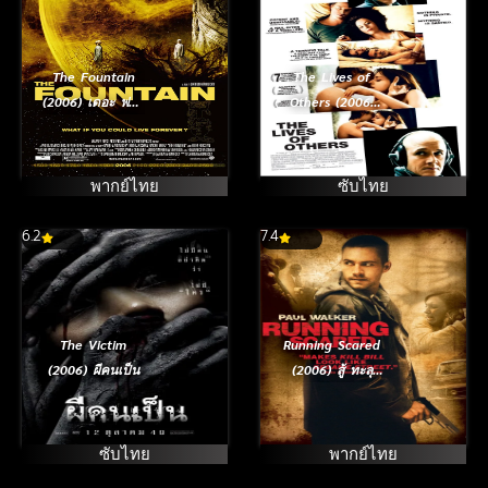
The Fountain
The Lives of
(2006) เดอะ ฟาว
Others (2006)
เทน อมตะรักชั่วนิ
วิกฤติรักแดน
รันดร์
เบอร์ลิน
พากย์ไทย
ซับไทย
6.2
7.4
The Victim
Running Scared
(2006) ผีคนเป็น
(2006) สู้ ทะลุ
รังเพลิง
ซับไทย
พากย์ไทย