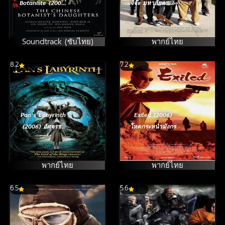
Botaniste (2006)
จิ๊จ๊ะ มหาลัยคนรัก
[ซับไทย]
แห้ว
Soundtrack (ซับไทย)
พากย์ไทย
8.2
7.2
Pan s Labyrinth
Exiled (2006)
(2006) อัศจรรย์
โหดกระหน่ำมังกร
แดนฝัน มหัศจรรย์
เขาวงกต
พากย์ไทย
พากย์ไทย
6.5
5.6