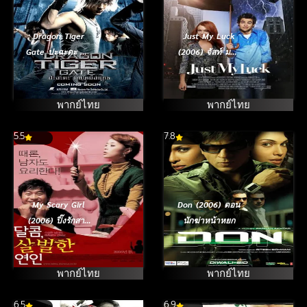
Dragon Tiger
Just My Luck
Gate ปะฉะดะ คน
(2006) จัสท์ มาย
เหนือยุทธ (2006)
ลัค น.ส. จูบปั๊บ
สลับโชค
พากย์ไทย
พากย์ไทย
5.5
7.8
My Scary Girl
Don (2006) ดอน
(2006) ปิ๊งรักสาว
นักฆ่าหน้าหยก
ให้เสียวสันหลัง
พากย์ไทย
พากย์ไทย
6.5
6.9