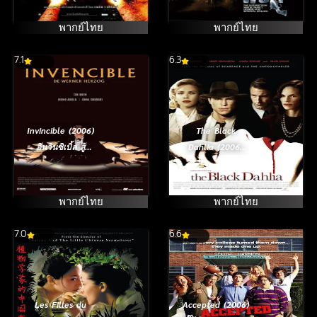
พากย์ไทย
พากย์ไทย
7.1
6.3
Invincible (2006)
The Black
อินวินซิเบิ้ล สู้
Dahlia (2006)
สุดใจ เกมนี้ไม่มี
พิศวาส ฆาตกรรม
วันแพ้
ฉาวโลก
พากย์ไทย
พากย์ไทย
7.0
6.6
Les Filles du
Accepted (2006)