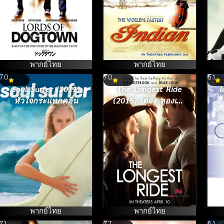
พากย์ไทย
พากย์ไทย
7.0
7.0
6.1
Soul Surfer (2011)
The Longest Ride
I
หัวใจกระแทกคลื่น
(2015) เดอะ ลองเกส
ไรด์ ระยะทางพิสูจน์
รัก
พากย์ไทย
พากย์ไทย
7.1
7.7
6.1