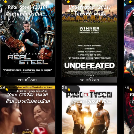
Real Steel (2010)
Undefeated (2011)
ศึกหุ่นเหล็กกำปั้นถล่ม
โคตรทีม คนอึด
ปฐพี
พากย์ไทย
พากย์ไทย
6.9
2.8
7.9
Yolo (2024) หมวย
Jake Paul vs. Mike
B
ย้วย…มวยไม่ยอมม้วย
Tyson (2024) ศึก
สะท้านโลก : เจค
พอล ปะทะ ไมค์ ไท
สัน