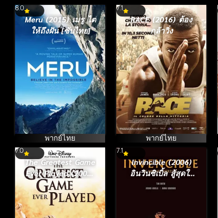
8.0
7.1
Meru (2015) เมรู ไต่
RACE (2016) ต้อง
ให้ถึงฝัน [ซับไทย]
กล้าวิ่ง
พากย์ไทย
พากย์ไทย
7.0
7.1
The Greatest Game
Invincible (2006)
Ever Played (2005)
อินวินซิเบิ้ล สู้สุดใจ
เกมยิ่งใหญ่…ชัยชนะ
เกมนี้ไม่มีวันแพ้
เหนือความฝัน