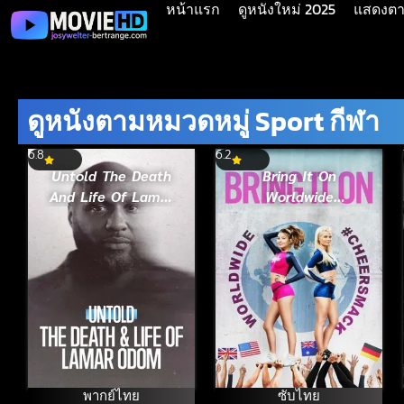
หน้าแรก
ดูหนังใหม่ 2025
แสดงตาม
ดูหนังตามหมวดหมู่ Sport กีฬา
6.8
6.2
Untold The Death
Bring It On
And Life Of Lamar
Worldwide
Odom ความตายและ
#Cheersmack สาว
ชีวิตของลามาร์ โอด
เชียร์เท้าไฟ หัวใจวี้ด
อม (2026)
บึ้ม ภาค 7 ซับไทย
(2017)
พากย์ไทย
ซับไทย