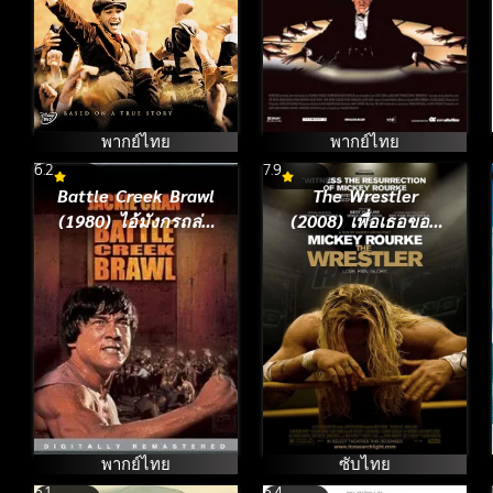
พากย์ไทย
พากย์ไทย
6.2
7.9
Battle Creek Brawl
The Wrestler
(1980) ไอ้มังกรถล่ม
(2008) เพื่อเธอขอสู้
ปฐพี
ยิบตา
พากย์ไทย
ซับไทย
6.1
6.4