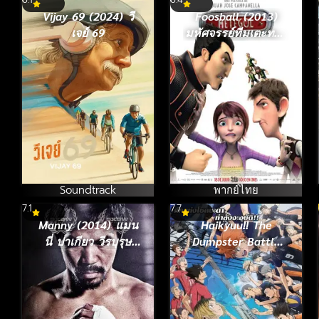
Vijay 69 (2024) วี
Foosball (2013)
เจย์ 69
มหัศจรรย์ทีมเตะทะลุ
มิติ
Soundtrack
พากย์ไทย
7.1
7.7
Manny (2014) แมน
Haikyuu!! The
นี่ ปาเกียว วีรบุรุษ
Dumpster Battle
สังเวียนโลก (ซับไทย)
(2024) ไฮคิว!! คู่ตบ
ฟ้าประทาน ตอน ศึก
ที่กองขยะ