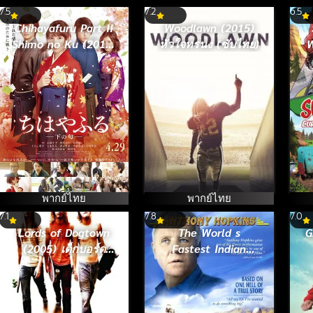
7.5
7.2
6.5
Chihayafuru Part II
Woodlawn (2015)
Shimo no Ku (2016)
หัวใจทรนง (ซับไทย)
W
จิฮายะ กลอนรักพิชิต
ใจเธอ 2 [ซับไทย]
(
ค
พากย์ไทย
พากย์ไทย
7.1
7.8
7.0
Lords of Dogtown
The World s
G
(2005) เด็กบอร์ด
Fastest Indian
พันธุ์ซ่าส์ขาติดล้อ
(2005) บิดสุดใจ แรง
เกินฝัน