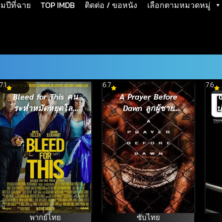
ปีที่ฉาย
TOP IMDB
ติดต่อ / ขอหนัง
เลือกตามหมวดหมู่
7.1
6.7
7.6
Bleed for This คน
A Prayer Before
ระห่ำหมัดหยุดโลก
Dawn ลูกผู้ชาย
บ
(2016)
สังเวียนเดือด (ซับ
ไทย) (2018)
พากย์ไทย
ซับไทย