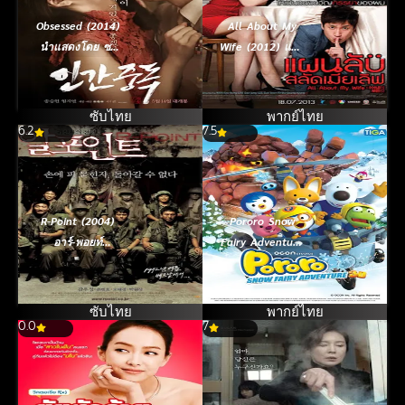
Obsessed (2014)
All About My
นำแสดงโดย ซง
Wife (2012) แผน
ซึงฮอน [ซับไทย]
ลับสลัดเมียเลิฟ
ซับไทย
พากย์ไทย
6.2
7.5
R-Point (2004)
Pororo Snow
อาร์-พอยท์
Fairy Adventure
สมรภูมิผี
(2015) โพโรโระ
เดอะมูวี่ ภาค
มหัศจรรย์ดินแดน
ซับไทย
พากย์ไทย
0.0
7
หิมะ