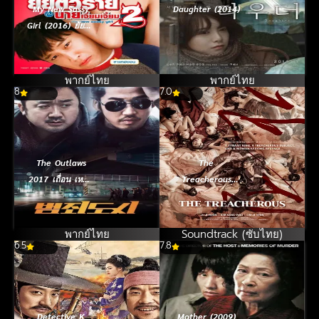
My New Sassy
Daughter (2014)
Girl (2016) ยัยตัว
ร้ายกับนาย
เจี๋ยมเจี้ยม 2
พากย์ไทย
พากย์ไทย
8
7.0
The Outlaws
The
2017 เถื่อน เหนือ
Treacherous
กฏหมาย
(2015) 2 ทรราช
โค่นบัลลังก์ [ซับ
ไทย]
พากย์ไทย
Soundtrack (ซับไทย)
6.5
7.8
Detective K
Mother (2009)