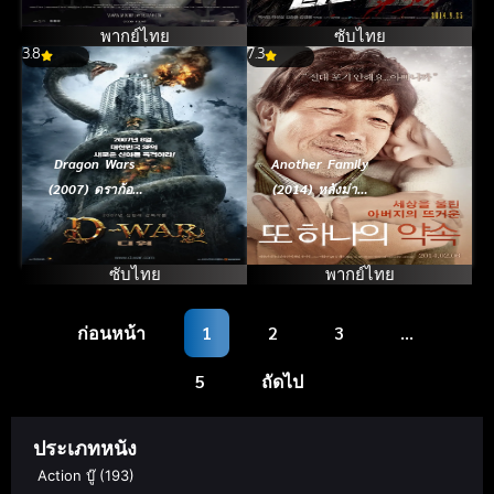
พากย์ไทย
ซับไทย
3.8
7.3
Dragon Wars
Another Family
(2007) ดราก้อน
(2014) หลังม่าน
วอร์ส วันสงคราม
โรงงานมรณะ
มังกรล้างพันธุ์
มนุษย์
ซับไทย
พากย์ไทย
ก่อนหน้า
1
2
3
…
5
ถัดไป
ประเภทหนัง
Action บู๊
(193)