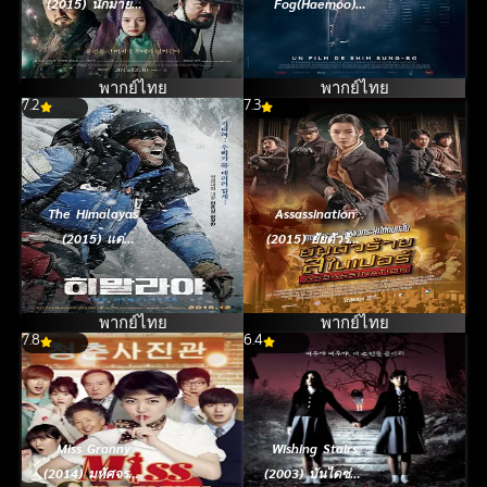
(2015) นักมายา
Fog(Haemoo)
กลแห่งโชซอล
(2014) ปริศนา
(ซับไทย)
หมอกมรณะ
พากย์ไทย
พากย์ไทย
7.2
7.3
The Himalayas
Assassination
(2015) แด่
(2015) ยัยตัวร้าย
มิตรภาพ สุดขอบ
สไนเปอร์
ฟ้า
พากย์ไทย
พากย์ไทย
7.8
6.4
Miss Granny
Wishing Stairs
(2014) มหัศจรรย์
(2003) บันไดซ่อน