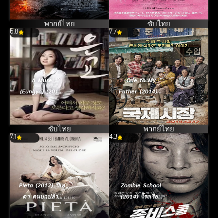
พากย์ไทย
ซับไทย
6.8
7.7
A Muse
Ode to My
{Eungyo} (2012)
Father (2014) กี่
เสน่ห์หาในวังวน
หมื่นวัน ไม่ลืมคำ
สัญญาพ่อ
ซับไทย
พากย์ไทย
7.1
4.3
Pieta (2012) ปีเอ
Zombie School
ตา คนบาปล้าง
(2014) โรงเรียน
โฉด
เดือด ซอมบี้ดุ