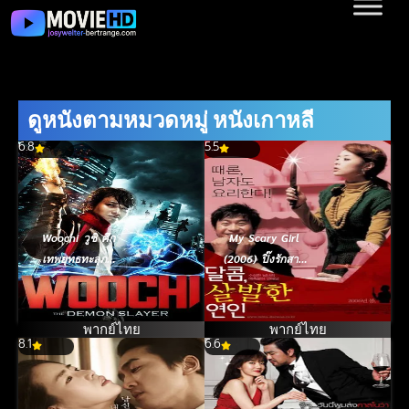
ดูหนังตามหมวดหมู่ หนังเกาหลี
6.8
5.5
Woochi วูชิ ศึก
My Scary Girl
เทพยุทธทะลุภพ
(2006) ปิ๊งรักสาว
(2009)
ให้เสียวสันหลัง
พากย์ไทย
พากย์ไทย
8.1
6.6