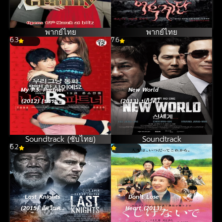
ย้อนเวลาคุณย่าวัย
ผี
ใส
พากย์ไทย
พากย์ไทย
6.3
7.6
My P.S. Partner
New World
(2012) [บรรยาย
(2013) ปฏิวัติโค่น
ไทย]
มาเฟีย (ซับไทย)
Soundtrack (ซับไทย)
Soundtrack
6.2
Last Knights
Don’t Lose
(2015) อัศวินคน
Heart (2013)
สุดท้าย
[พากย์ไทย]