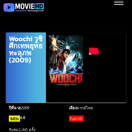
Woochi วูชิ
ศึกเทพยุทธ
ทะลุภพ
(2009)
ปีที่ฉาย
2009
เสียง
พากย์ไทย
6.8
IMDb
Full HD
รับชม
2,465 ครั้ง