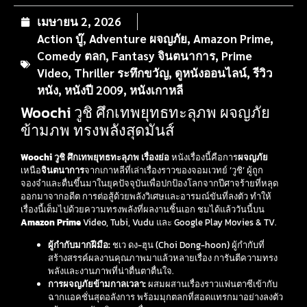
เมษายน 2, 2026
Action บู๊
,
Adventure ผจญภัย
,
Amazon Prime
,
Comedy ตลก
,
Fantasy จินตนาการ
,
Prime
Video
,
Thriller ระทึกขวัญ
,
ดูหนังออนไลน์
,
รีวิว
หนัง
,
หนังปี 2009
,
หนังเกาหลี
Woochi วูชิ ศึกเทพยุทธทะลุภพ ผจญภัย
ข้ามภพ ทรงพลังสุดมันส์
Woochi วูชิ ศึกเทพยุทธทะลุภพ เรื่องย่อ
หนังเรื่องนี้คือการ
ผจญภัย
เหนือ
จินตนาการ
จากเกาหลีที่เล่าเรื่องราวของจอมเวทย์ ‘วูชิ’ ผู้ถูก
จองจำและตื่นขึ้นมาในยุคปัจจุบันเพื่อปกป้องโลกจากปีศาจร้ายที่หลุด
ออกมาจากอดีต การต่อสู้ด้วยพลังวิเศษและอารมณ์ขันที่ลงตัว ทำให้
เรื่องนี้เต็มไปด้วยความทรงพลังที่ผลงานชิ้นเอก ชมได้แล้ววันนี้บน
Amazon Prime
Video, Tubi, Vudu และ Google Play Movies & TV.
ผู้กำกับมากฝีมือ:
ชเว ดง-ฮุน (Choi Dong-hoon) ผู้กำกับที่
สร้างสรรค์ผลงานคุณภาพมาแล้วหลายเรื่อง การันตีความทรง
พลังและงานภาพที่น่าตื่นตาตื่นใจ.
การผจญภัยข้ามกาลเวลา:
ผสมผสานเรื่องราวแฟนตาซีเข้ากับ
ฉากแอคชั่นสุดอลังการ พร้อมมุกตลกที่สอดแทรกมาอย่างลงตัว