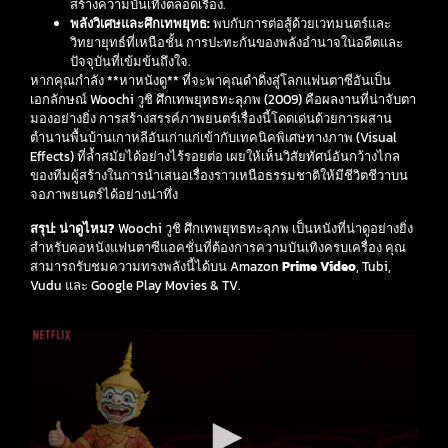
สร้างความบันเทิงตลอดเรื่อง.
พลังวิเศษและศึกเทพยุทธ:
พบกับการต่อสู้ด้วยเวทมนตร์และ
วิทยายุทธ์ที่เหนือชั้น การปะทะกันของพลังอำนาจในอดีตและ
ปัจจุบันที่เข้มข้นถึงใจ.
หากคุณกำลัง **หาหนังดู** ที่จะพาคุณดำดิ่งสู่โลกแฟนตาซีอันเป็น
เอกลักษณ์ Woochi วูชิ ศึกเทพยุทธทะลุภพ (2009) คือผลงานที่น่าจับตา
มองอย่างยิ่ง การสร้างสรรค์ภาพยนตร์เรื่องนี้โดดเด่นด้วยการผสาน
ตำนานพื้นบ้านเกาหลีอันเก่าแก่เข้ากับเทคนิคพิเศษทางภาพ (Visual
Effects) ที่ล้ำสมัยได้อย่างไร้รอยต่อ เผยให้เห็นวิสัยทัศน์อันกว้างไกล
ของทีมผู้สร้างในการนำเสนอเรื่องราวเหนือธรรมชาติให้มีชีวิตชีวาบน
จอภาพยนตร์ได้อย่างน่าทึ่ง
สรุป: น่าดูไหม?
Woochi วูชิ ศึกเทพยุทธทะลุภพ เป็นหนังที่น่าดูอย่างยิ่ง
สำหรับคอหนังแฟนตาซีแอคชั่นที่ต้องการความบันเทิงครบเครื่อง คุณ
สามารถรับชมความทรงพลังนี้ได้บน Amazon
Prime Video
, Tubi,
Vudu และ Google Play Movies & TV.