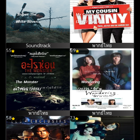
Sniper The
My Cousin Vinny
White Raven
(1992) วินนี่ ญาติ
(2022)
พี่รวมมิตร
Soundtrack
พากย์ไทย
5.5
6.9
The Monster
Wandering
อะไรซ่อน (2016)
(2022) “รัก”พา
ตัว
พากย์ไทย
พากย์ไทย
5.8
7.3