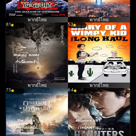
Dimensions ยูกิโอ
(2017)
เกมกลคนอัจฉริยะ
ศึกปริศนาด้านมืด
พากย์ไทย
พากย์ไทย
8.1
(2016)
5.3
Wukong หงอคง
Diary of a
กำเนิดเทพเจ้า
Wimpy Kid: The
วานร (2017)
Long Haul
ไดอารี่ของเด็กไม่
เอาถ่าน 4: ตะลุย
พากย์ไทย
พากย์ไทย
7.5
6.4
ทริปป่วน (2017)
The Shack
Haunters มหา
กระท่อมเหนือ
เวทย์สงคราม
ปาฏิหาริย์ (2017)
สะท้านโลก