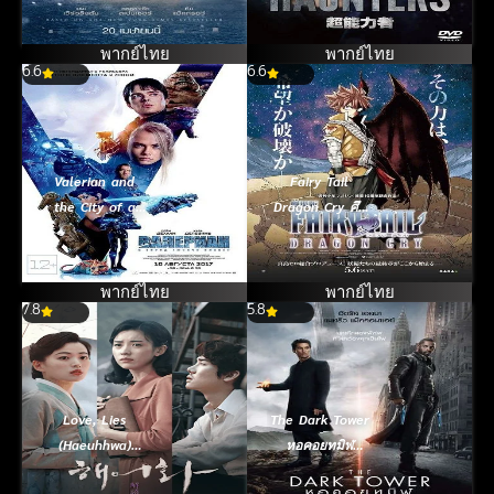
(2010)
พากย์ไทย
พากย์ไทย
6.6
6.6
Valerian and
Fairy Tail
the City of a
Dragon Cry ศึก
Thousand
จอมเวท พันธุ์
Planets วาเล
มังกร (Gekijôban)
เรียน พลิกจักรวาล
(2017)
พากย์ไทย
พากย์ไทย
7.8
(2017)
5.8
Love, Lies
The Dark Tower
(Haeuhhwa)
หอคอยทมิฬ
(2016)
(2017)