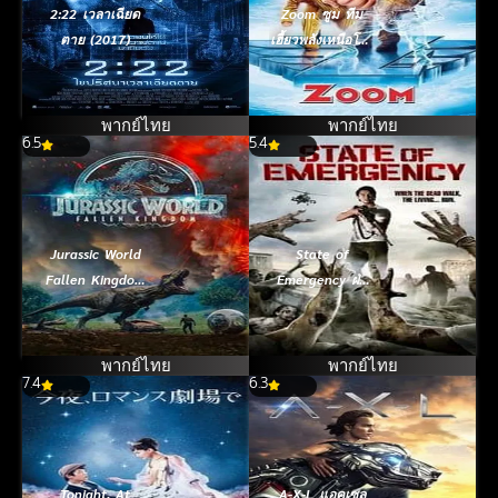
2:22 เวลาเฉียด
Zoom ซูม ทีม
ตาย (2017)
เฮี้ยวพลังเหนือโลก
(2006)
พากย์ไทย
พากย์ไทย
6.5
5.4
Jurassic World
State of
Fallen Kingdom
Emergency ฝ่า
จูราสสิค เวิลด์
ด่านนรกเมือง
อาณาจักรล่มสลาย
ซอมบี้ (2011)
(2018)
พากย์ไทย
พากย์ไทย
7.4
6.3
Tonight, At
A-X-L แอคเซล