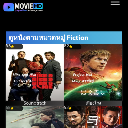
ดูหนังตามหมวดหมู่ Fiction
6.8
8.2
Mike And Nick
Project Hail
And Nick And
Mary ภารกิจกู้
Alice (2026)
สุริยะ (2026)
Soundtrack
เสียงโรง
5.8
5.3