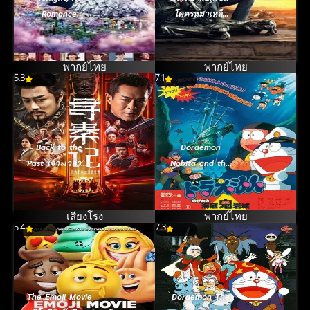
Romance
โคตรหมาเหล็ก
Theater รักเรา
(2018)
จะพบกัน (2018)
พากย์ไทย
พากย์ไทย
5.3
7.1
Back to the
Doraemon
Past เจาะเวลาหา
Nobita and the
จิ๋นซี เดอะมูฟวี่
Castle of the
(2025)
Undersea Devil
ตะลุยปราสาทใต้
เสียงโรง
พากย์ไทย
5.4
7.3
สมุทร (1983)
The Emoji Movie
Doraemon The