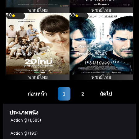
พากย์ไทย
พากย์ไทย
7.0
6.9
Suddenly
Resident Evil
Twenty 20 ใหม่
Vendetta ผีชีวะ
ยูเทิร์นวัย หัวใจรี
ล้างบางเชื้อคลั่ง
เทิร์น (2017)
(2017)
พากย์ไทย
พากย์ไทย
ก่อนหน้า
1
2
ถัดไป
ประเภทหนัง
Action บู๊
(1,585)
Action บู๊
(193)