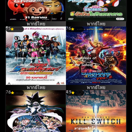
อิโมจิ แอ๊พติสต์
Movie สามอัศวิน
ตะลุยโลก (2017)
ในจินตนาการ
(1994)
พากย์ไทย
พากย์ไทย
7.5
7.6
Kamen Rider
Guardians of
Heisei
the Galaxy 2
Generations รวม
รวมพันธุ์นักสู้
พล 5 มาสค์ไรเด
พิทักษ์จักรวาล 2
อร์ ปะทะ ดร.
(2017)
พากย์ไทย
พากย์ไทย
7.6
แพ็คแมน (2017)
4.9
Yu-Gi-Oh The
Kill Switch วัน
Dark Side Of
หายนะพลิกโลก