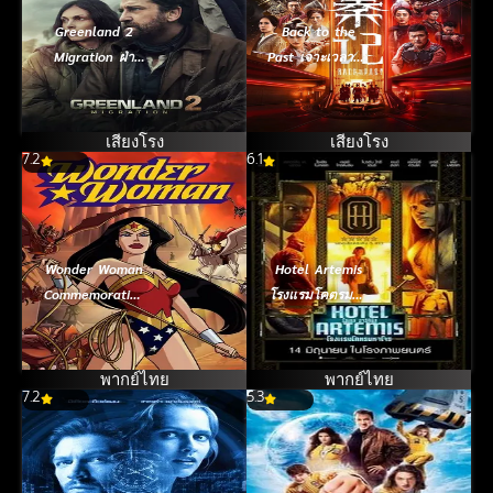
Greenland 2
Back to the
Migration ฝ่า
Past เจาะเวลาหา
ชะตา โลกาวินาศ
จิ๋นซี เดอะมูฟวี่
(2025)
(2025)
เสียงโรง
เสียงโรง
7.2
6.1
Wonder Woman
Hotel Artemis
Commemorative
โรงแรมโคตรมหา
Edition วันเดอร์
โจร (2018)
วูแมน ฉบับย้อน
รำลึกสาวน้อย
พากย์ไทย
พากย์ไทย
7.2
มหัศจรรย์ (2009)
5.3