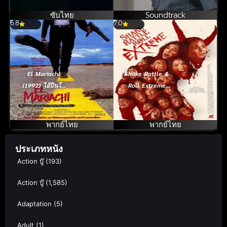
ซับไทย
Soundtrack
6.8
7.0
El Mariachi
Shake Rattle &
(1992) ไอ้ปืนโต
Roll Extreme
ทะลักเดือด
(2023) เขย่าขวัญ
ปั่นประสาท
พากย์ไทย
พากย์ไทย
ประเภทหนัง
Action บู๊
(193)
Action บู๊
(1,585)
Adaptation
(5)
Adult
(1)