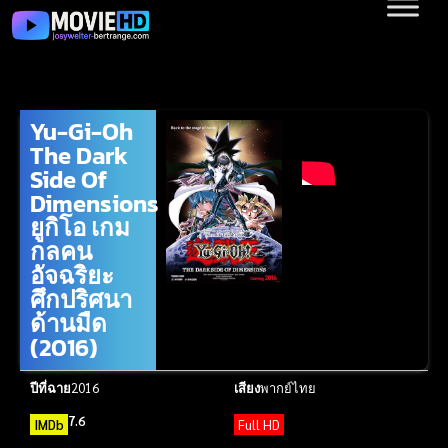
Yu-Gi-Oh
The Dark
Side Of
Dimensions
ยูกิโอ เกม
กลคน
อัจฉริยะ
ศึกปริศนา
ด้านมืด
(2016)
ปีที่ฉาย
2016
เสียง
พากย์ไทย
7.6
IMDb
Full HD