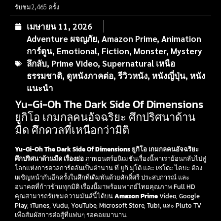
รับชม
2,465 ครั้ง
เมษายน 11, 2026
Adventure ผจญภัย
,
Amazon Prime
,
Animation
การ์ตูน
,
Emotional
,
Fiction
,
Monster
,
Mystery
ลึกลับ
,
Prime Video
,
Supernatural เหนือ
ธรรมชาติ
,
ดูหนังภาคต่อ
,
รีวิวหนัง
,
หนังญี่ปุ่น
,
หนัง
แนะนำ
Yu-Gi-Oh The Dark Side Of Dimensions
ยูกิโอ เกมกลคนอัจฉริยะ ศึกปริศนาด้าน
มืด ศึกดวลที่เหนือกว่ามิติ
Yu-Gi-Oh The Dark Side Of Dimensions ยูกิโอ เกมกลคนอัจฉริยะ
ศึกปริศนาด้านมืด เรื่องย่อ
ภาพยนตร์อนิเมชันเรื่องนี้พาเราย้อนกลับไปสู่
โลกแห่งการดวลการ์ดอันเป็นตำนาน ที่ ยูกิ มุโต้ และ เซโตะ ไคบะ ต้อง
เผชิญหน้ากันอีกครั้งในศึกที่เดิมพันด้วยศักดิ์ศรี ประสบการณ์ และ
อนาคตที่ก้าวข้ามทุกมิติ เรื่องนี้มาพร้อมพากย์ไทยคุณภาพ Full HD
คุณสามารถรับชมความมันส์นี้ได้บน
Amazon Prime
Video, Google
Play, iTunes, Vudu, YouTube, Microsoft Store, Tubi, และ Pluto TV
เพื่อสัมผัสการต่อสู้ที่แฟนๆ รอคอยมานาน.