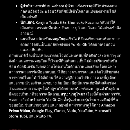
ผู้กำกับ:
Satoshi Kuwabara ผู้นำพาเรื่องราวสู่มิติใหม่ของเกม
กลคนอัจฉริยะ พร้อมวิสัยทัศน์ที่เข้าใจแก่นแท้ของแฟรนไชส์
เป็นอย่างดี.
นักแสดง:
Kenjiro Tsuda และ Shunsuke Kazama กลับมาให้
เสียงตัวละครหลักที่แฟนๆ รักอย่าง ยูกิ และ ไคบะ ได้อย่างเข้าถึง
อารมณ์.
แนวเรื่อง:
อนิเมชัน
ผจญภัย
สุดเร้าใจ ที่ยังคงรักษาเสน่ห์ของการ
ดวลการ์ดอันเป็นเอกลักษณ์ของ Yu-Gi-Oh ได้อย่างครบถ้วน
และน่าตื่นเต้น.
ภาพยนตร์เรื่องนี้ไม่เพียงแต่ตอบโจทย์แฟนคลับที่คิดถึงตัวละครเก่าๆ แต่
ยังนำเสนอการผจญภัยครั้งใหม่ที่ตื่นเต้นและเต็มไปด้วยปริศนาอันซับ
ซ้อน ตัวอนิเมชันยังคงความโดดเด่นในด้านภาพและเสียง โดยเฉพาะ
ฉากการดวลการ์ดที่ออกแบบมาได้อย่างตระการตาและเต็มไปด้วยพลัง
การพากย์ไทยก็ทำได้ดีเยี่ยม ให้ความรู้สึกร่วมไปกับการดวลที่ดุเดือด
และอารมณ์ของตัวละครอย่างเต็มเปี่ยม ถือเป็นภาคต่อที่เติมเต็มช่อง
ว่างและมอบความสุขให้กับผู้ชมได้อย่างลงตัว พร้อมพาคุณดำดิ่งสู่ด้าน
มืดของปริศนาที่รอการคลี่คลาย.
สรุป: น่าดูไหม?
เรื่องนี้คุ้มค่าแก่การรับ
ชมอย่างยิ่งสำหรับแฟน Yu-Gi-Oh ทั้งรุ่นเก่าและรุ่นใหม่ รวมถึงผู้ที่ชื่น
ชอบอนิเมชันแนวผจญภัยและกลยุทธ์ สามารถหาดูได้ทาง Amazon
Prime Video
, Google Play, iTunes, Vudu, YouTube, Microsoft
Store, Tubi, และ Pluto TV.