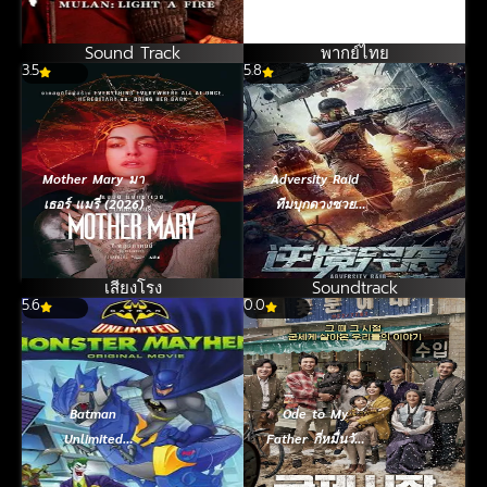
(2026)
Sound Track
พากย์ไทย
3.5
5.8
Mother Mary มา
Adversity Raid
เธอร์ แมรี่ (2026)
ทีมบุกดวงซวย
(2020)
เสียงโรง
Soundtrack
5.6
0.0
Batman
Ode to My
Unlimited
Father กี่หมื่นวัน
Monster
ไม่ลืมคำสัญญาพ่อ