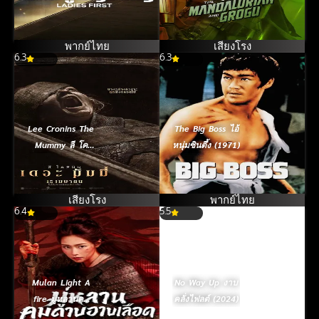
หญิงใหญ่ (2026)
and Grogu แมน
ดาลอเรี่ยนและโก
รกู (2026)
พากย์ไทย
เสียงโรง
6.3
6.3
Lee Cronins The
The Big Boss ไอ้
Mummy ลี โค
หนุ่มซินตึ้ง (1971)
รนิน เดอะ มัมมี่
(2026)
เสียงโรง
พากย์ไทย
6.4
5.5
Mulan Light A
No Way Up งาบ
fire มู่หลานคม
คลั่งไฟลต์ (2024)
ดาบอาบเลือด