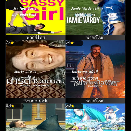
(2026)
My New Sassy
Jamie Vardy เจมี่
Girl ยัยตัวร้ายกับ
วาร์ดี้ (2026)
นายเจี๋ยมเจี้ยม 2
(2016)
พากย์ไทย
พากย์ไทย
7.7
5.4
Marty Life Is
Kartavya หน้าที่
Short มาร์ตี้ ชีวิต
เหนือชีวิต (2026)
มันสั้น (2026)
Soundtrack
พากย์ไทย
8.4
6.0