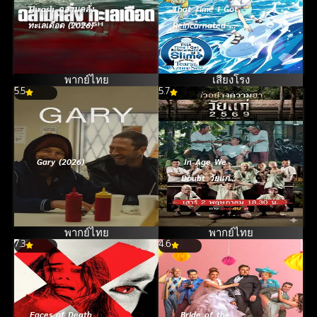
Thrash ฉลามคลั่ง
That Time I Got
ทะเลเดือด (2026)
Reincarnated as
a Slime the
Movie Tears of
the Azure Sea
พากย์ไทย
เสียงโรง
5.5
5.7
เกิดใหม่ทั้งทีก็เป็น
สไลม์ไปซะแล้ว
เดอะมูฟวี่ ภาค
น้ำตาแห่งห้วง
ทะเลคราม (2026)
Gary (2026)
In Age We
Doubt วัยแก่
2569 (2026)
พากย์ไทย
พากย์ไทย
7.3
4.6
Faces of Death
Bride of the