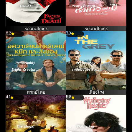
(2026)
Year เจ้าสาวแห่ง
ปี (2026)
Soundtrack
Soundtrack
6.2
3.9
Remarkably
In the Grey
Bright Creatures
เหลี่ยมจารชน คน
อควาเรียมสำหรับ
เหนือเทา (2026)
คน หมึก และ
สิ่งของ (2026)
พากย์ไทย
เสียงโรง
4.1
6.8
The Magic
Wuthering