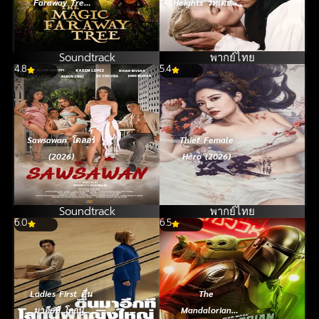
Faraway Tree
Heights วัทเตอริ่ง
(2026)
ไฮต์ส (2026)
Soundtrack
พากย์ไทย
4.8
5.4
Sawsawan โดลอร์
Thief Female
(2026)
Hero (2026)
Soundtrack
พากย์ไทย
6.0
6.5
Ladies First ตื่น
The
มาอีกที โลกนี้ผู้
Mandalorian