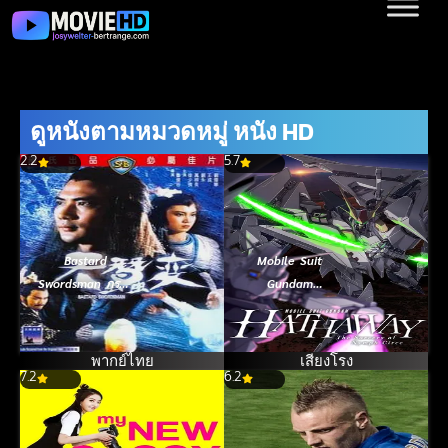
ดูหนังตามหมวดหมู่ หนัง HD
2.2
5.7
Bastard
Mobile Suit
Swordsman กระบี่
Gundam
ไร้เทียมทาน
Hathaway The
(1983)
Sorcery of
Nymph Circe
พากย์ไทย
เสียงโรง
7.2
6.2
โมบิลสูท กันดั้ม
ฮาธาเวย์ เดอะ
ซอร์เซอรี ออฟ
นิมฟ์ เซอร์ซี