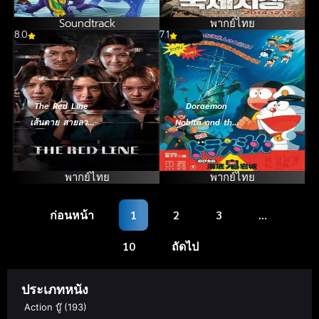
Mayhem แบท
(2014)
แมน ถล่มจอมวาย
Soundtrack
พากย์ไทย
8.0
ร้าย (2015)
7.1
The Red Line
Doraemon
เส้นตาย สายลวง
Nobita and the
(2026)
Castle of the
Undersea Devil
ตะลุยปราสาทใต้
พากย์ไทย
พากย์ไทย
สมุทร (1983)
ก่อนหน้า
1
2
3
…
10
ถัดไป
ประเภทหนัง
Action บู๊
(193)