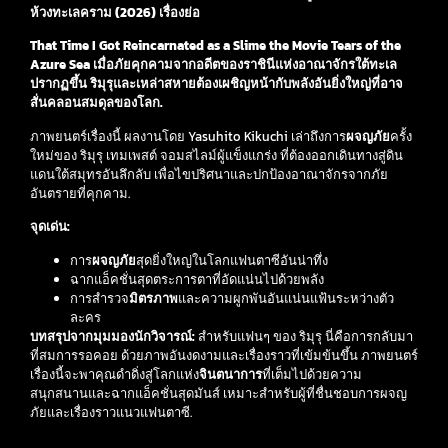
ห้วงทะเลคราม (2026) เรื่องย่อ
That Time I Got Reincarnated as a Slime the Movie Tears of the
Azure Sea
เมื่อภัยคุกคามจากอดีตของราชินีแห่งอาณาจักรใต้ทะเล
ปรากฏขึ้น ริมุรุและเหล่าสหายต้องเผชิญหน้ากับพลังอันยิ่งใหญ่ที่อาจ
สั่นคลอนสมดุลของโลก.
ภาพยนตร์เรื่องนี้ ผลงานโดย Yasuhito Kikuchi เล่าถึงการ
ผจญภัย
ครั้ง
ใหม่ของ ริมุรุ เทมเพสต์ จอมสไลม์ผู้แข็งแกร่ง ที่ต้องออกเดินทางสู่ดิน
แดนใต้สมุทรอันลึกลับ เพื่อไขปริศนาและปกป้องอาณาจักรจากภัย
อันตรายที่คุกคาม.
จุดเด่น:
การ
ผจญภัย
สุดยิ่งใหญ่ในโลกแฟนตาซีอันน่าทึ่ง
ฉากแอ็คชั่นสุดตระการตาที่อัดแน่นไปด้วยพลัง
การสำรวจ
มิตรภาพ
และความผูกพันอันแน่นแฟ้นระหว่างตัว
ละคร
บทสรุปจากมุมมองนักวิจารณ์:
สำหรับแฟนๆ ของ ริมุรุ นี่คือการกลับมา
ที่สมการรอคอย ด้วยภาพอันงดงามและเรื่องราวที่เข้มข้นขึ้น ภาพยนตร์
เรื่องนี้จะพาคุณดำดิ่งสู่โลกแห่ง
จินตนาการ
ที่เต็มไปด้วยความ
สนุกสนานและฉากแอ็คชั่นสุดมันส์ เหมาะสำหรับผู้ที่ชื่นชอบการผจญ
ภัยและเรื่องราวแนวแฟนตาซี.