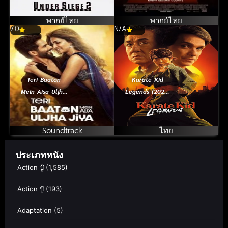
ยึดด่วนนรก ภาค
2
พากย์ไทย
พากย์ไทย
7.0
N/A
Teri Baaton
Karate Kid
Mein Aisa Uljha
Legends (2025)
Jiya (2024)
คาราเต้ คิด ผนึก
พลังตำนานนักสู้
Soundtrack
ไทย
ประเภทหนัง
Action บู๊
(1,585)
Action บู๊
(193)
Adaptation
(5)