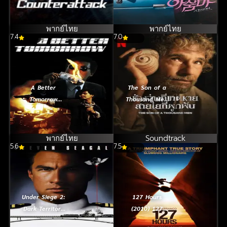
(2023) ใส่สุดไม่
หยุดโต้
พากย์ไทย
พากย์ไทย
7.4
7.0
A Better
The Son of a
Tomorrow
Thousand Men
(1986) โหด เลว
(2025) ช่องว่างที่
ดี ภาค 1
ขาดหาย สายใยที่
ผูกพัน
พากย์ไทย
Soundtrack
5.6
7.5
Under Siege 2:
127 Hours
Dark Territory
(2010) 127
(1995) ยุทธการ
ชั่วโมง