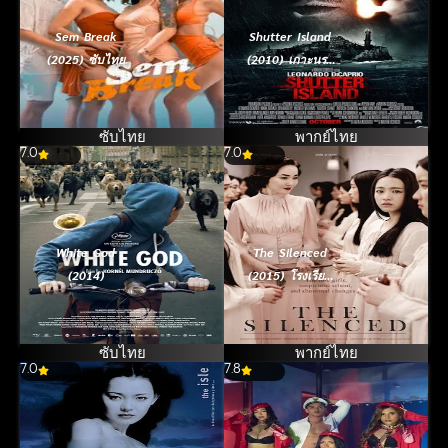
Sem Break
Shutter Island
(2025) ซับไทย
(2010) เกาะนรก
ซ่อนทมิฬ
ซับไทย
พากย์ไทย
7.0
7.0
White God
The Silenced
(2014)
(2015) โรงเรียน
สยดสัญญาณสยอง
ซับไทย
พากย์ไทย
7.0
7.8