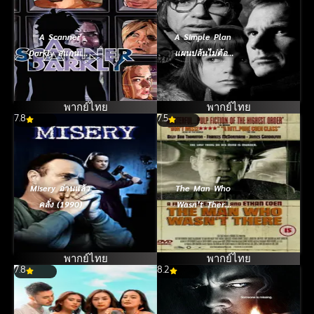
A Scanner
A Simple Plan
Darkly สแกนเนอ
แผนปล้นไม่ต้อง
ร์ ดาร์คลี่ (2006)
ปล้น (1998)
พากย์ไทย
พากย์ไทย
7.8
7.5
Misery อ่านแล้ว
The Man Who
คลั่ง (1990)
Wasn’t There
ปมฆ่า ปริศนา
อำพราง (2001)
พากย์ไทย
พากย์ไทย
7.8
8.2