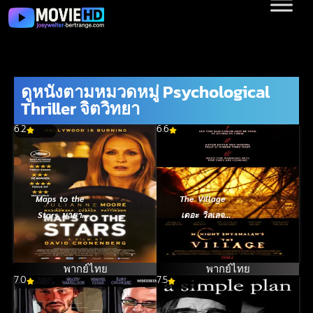
ดูหนังตามหมวดหมู่ Psychological
Thriller จิตวิทยา
6.2
6.6
Maps to the
The Village
Stars มายา
เดอะ วิลเลจ
วิปลาส (2014)
หมู่บ้านสาปสยอง
(2004)
พากย์ไทย
พากย์ไทย
7.0
7.5