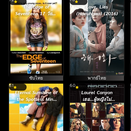
The Edge of
Love, Lies
Seventeen 17 วัยใส
(Haeuhhwa) (2016)
วันว้าวุ่น (ซับไทย)
(2016)
ซับไทย
พากย์ไทย
8.1
6.0
Eternal Sunshine of
Laurel Canyon
the Spotless Mind
เธอ…ผู้หญิงไม่
ลบเธอ…ให้ไม่ลืม
ธรรมดา (2002)
(2004)