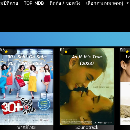
ปีที่ฉาย
TOP IMDB
ติดต่อ / ขอหนัง
เลือกตามหมวดหมู่
6.5
6.1
6.9
30+ Soht On Sale
As If It’s True
Lo
30+ โสด On Sale
(2023)
(2011)
พากย์ไทย
Soundtrack