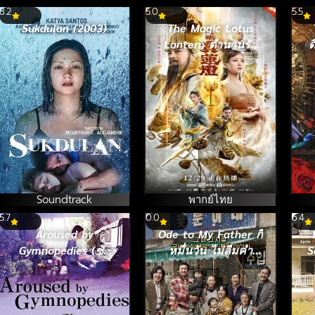
8.2
5.0
5.5
Sukdulan (2003)
The Magic Lotus
Lantern ตำนานรัก
ด
โคมสวรรค์ (2021)
ร
Soundtrack
พากย์ไทย
5.7
0.0
6.4
Aroused by
Ode to My Father กี่
Gymnopedies (ซับ
หมื่นวัน ไม่ลืมคำ
S
ไทย) (2016)
สัญญาพ่อ (2014)