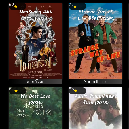
6.2
7.7
ManSuang แมน
Strange Way of
สรวง (2023)
Life ชีวิตที่ผิดแผก
(2023)
พากย์ไทย
Soundtrack
8.0
6.6
We Best Love
Adrift รักเธอฝ่าเฮอร์
(2021)
ริเคน (2018)