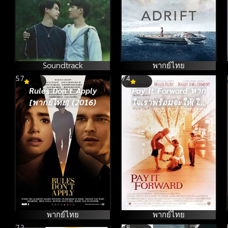
Soundtrack
พากย์ไทย
5.7
7.4
Rules Don’t Apply
Pay It Forward หาก
[พากย์ไทย] (2016)
ใจเราพร้อมจะให้(ใจ)
เราจะได้มากกว่าหนึ่ง
(2000)
พากย์ไทย
พากย์ไทย
7.2
7.8