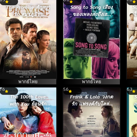
The Promise สัญญา
Song to Song เสียง
S
รัก สมรภูมิรบ
ของเพลงส่งถึงเธอ
ใ
(2016)
(2017)
พากย์ไทย
พากย์ไทย
7.6
5.6
6.3
The 100th Love
Frank & Lola วงกต
S
with You ย้อนรัก
รัก แฟรงค์กับโลล่า
ล
100 ครั้ง ก็ยังเป็นเธอ
[ซับไทย] (2016)
(2017)