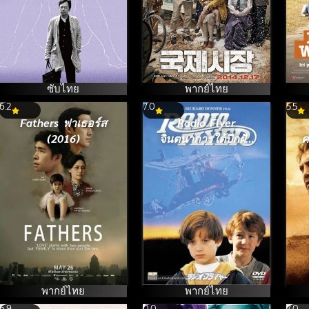
ซับไทย
พากย์ไทย
6.2
7.0
5.5
Fathers ฟาเธอร์ส
Radio Flyer
(2016)
จินตนาการใต้ปีกฝัน
ค
(1992)
พากย์ไทย
พากย์ไทย
6.9
0.0
7.0