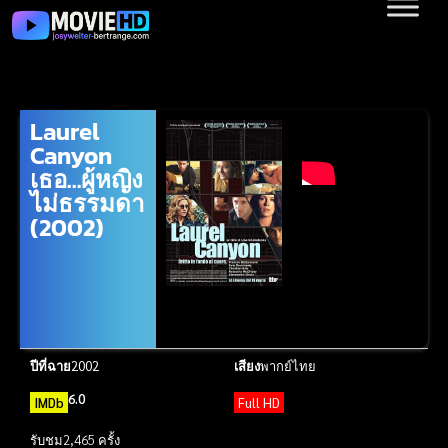
Laurel
Canyon
เธอ…ผู้หญิง
ไม่ธรรมดา
(2002)
ปีที่ฉาย
2002
เสียง
พากย์ไทย
6.0
IMDb
Full HD
รับชม
2,465 ครั้ง