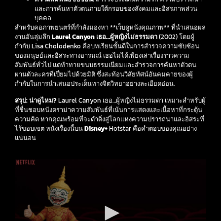
และการค้นหาตัวตนภายใต้กรอบของสังคมและอิสรภาพส่วน
บุคคล
สำหรับคอภาพยนตร์ที่กำลังมองหา **เว็บดูหนังคุณภาพ** ที่นำเสนอผล
งานอันลุ่มลึก
Laurel Canyon เธอ…ผู้หญิงไม่ธรรมดา
(2002) โดยผู้
กำกับ Lisa Cholodenko คือบทเรียนชั้นดีในการสำรวจความซับซ้อน
ของมนุษย์และอิสระทางอารมณ์ เธอไม่ได้เพียงเล่าเรื่องราวความ
สัมพันธ์ทั่วไป แต่ท้าทายขนบธรรมเนียมและสำรวจการค้นหาตัวตน
ผ่านตัวละครที่เปี่ยมไปด้วยมิติ ซึ่งสะท้อนวิสัยทัศน์อันคมคายของผู้
กำกับในการนำเสนอประเด็นทางจิตวิทยาอย่างละเอียดอ่อน.
สรุป: น่าดูไหม?
Laurel Canyon เธอ…ผู้หญิงไม่ธรรมดา เหมาะสำหรับผู้
ที่ชื่นชอบหนังดราม่าความสัมพันธ์ที่เน้นการแสดงและเนื้อหาที่กระตุ้น
ความคิด หากคุณพร้อมที่จะดำดิ่งสู่โลกแห่งความปรารถนาและอิสระที่
ไร้ขอบเขต หนังเรื่องนี้บน
Disney+
Hotstar คือคำตอบของคุณอย่าง
แน่นอน