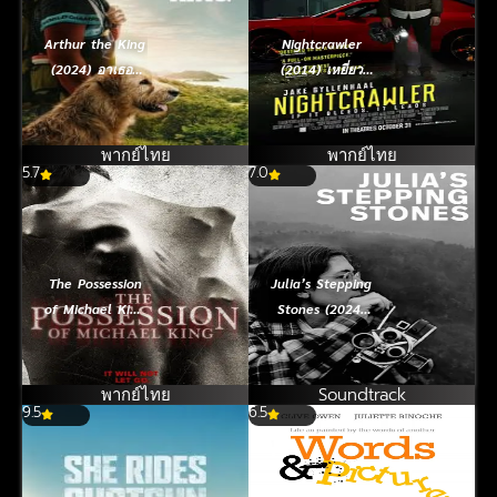
Arthur the King
Nightcrawler
(2024) อาเธอร์
(2014) เหยี่ยว
จอมราชา
ข่าวคลั่ง ล่าข่าว
โหด (มาสเตอร์)
พากย์ไทย
พากย์ไทย
5.7
7.0
The Possession
Julia’s Stepping
of Michael King
Stones (2024)
(2014) ดัก
ย่างก้าวของจูเลีย
วิญญาณดุ
พากย์ไทย
Soundtrack
9.5
6.5