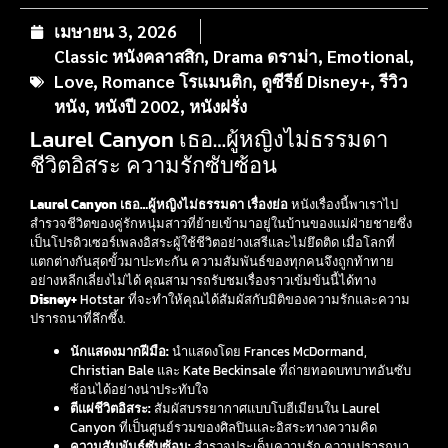
เมษายน 3, 2026
Classic หนังคลาสสิก
,
Drama ดราม่า
,
Emotional
,
Love
,
Romance โรแมนติก
,
ดูซีรีย์ Disney+
,
รีวิว
หนัง
,
หนังปี 2002
,
หนังฝรั่ง
Laurel Canyon เธอ…ผู้หญิงไม่ธรรมดา
ชีวิตอิสระ ความรักซับซ้อน
Laurel Canyon เธอ…ผู้หญิงไม่ธรรมดา เรื่องย่อ
หนังเรื่องนี้พาเราไป
สำรวจชีวิตของคู่รักหนุ่มสาวที่ย้ายเข้ามาอยู่ในบ้านของแม่ฝ่ายชายซึ่ง
เป็นโปรดิวเซอร์เพลงอิสระผู้ใช้ชีวิตอย่างเสรีและไม่ยึดติด เมื่อโลกที่
แตกต่างกันสุดขั้วมาปะทะกัน ความสัมพันธ์ของทุกคนจึงถูกท้าทาย
อย่างหลีกเลี่ยงไม่ได้ คุณสามารถรับชมเรื่องราวเข้มข้นนี้ได้ทาง
Disney+
Hotstar ที่จะทำให้คุณได้สัมผัสกับมิติของความรักและความ
ปรารถนาที่ลึกซึ้ง.
นักแสดงมากฝีมือ:
นำแสดงโดย Frances McDormand,
Christian Bale และ Kate Beckinsale ที่ถ่ายทอดบทบาทอันซับ
ซ้อนได้อย่างน่าประทับใจ
ตีแผ่ชีวิตอิสระ:
สัมผัสบรรยากาศแบบโบฮีเมียนใน Laurel
Canyon ที่เป็นศูนย์รวมของศิลปินและอิสระทางความคิด
ความสัมพันธ์ซับซ้อน:
สำรวจประเด็นความรัก ความปรารถนา