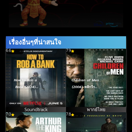
เรื่องอื่นๆที่น่าสนใจ
6.6
7.9
How to Rob a
Children of Men
Bank (2024)
(2006) พลิกวิกฤต
คู่มือปล้นแบงก์
ขีดชะตาโลก
Soundtrack
พากย์ไทย
7.0
7.8