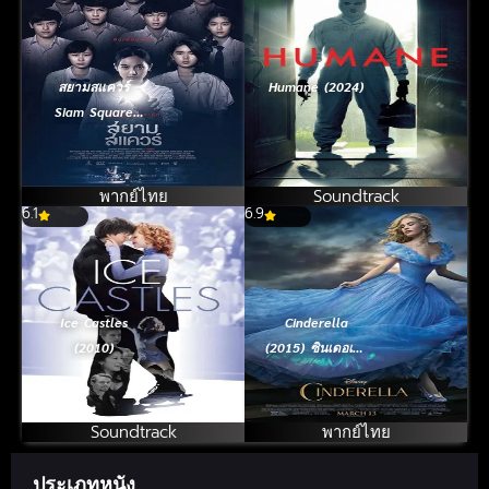
สยามสแควร์
Humane (2024)
Siam Square
(2017)
พากย์ไทย
Soundtrack
6.1
6.9
Ice Castles
Cinderella
(2010)
(2015) ซินเดอเรล
ล่า
Soundtrack
พากย์ไทย
ประเภทหนัง