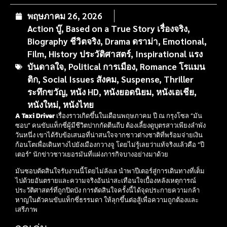
พฤษภาคม 26, 2026
Action บู๊
,
Based on a True Story เรื่องจริง
,
Biography ชีวิตจริง
,
Drama ดราม่า
,
Emotional
,
Film
,
History ประวัติศาสตร์
,
Inspirational แรง
บันดาลใจ
,
Political การเมือง
,
Romance โรแมน
ติก
,
Social Issues สังคม
,
Suspense
,
Thriller
ระทึกขวัญ
,
หนัง HD
,
หนังยอดนิยม
,
หนังเอเชีย
,
หนังใหม่
,
หนังไทย
A Taxi Driver
เรื่องราวเกิดขึ้นในเดือนพฤษภาคม ปี ณ กรุงโซล “มัน
ซอบ” คนขับแท็กซี่ผู้มีชีวิตปากกัดตีนถีบ ต้องเลี้ยงดูบุตรสาวเพียงลำพัง
วันหนึ่ง เขาได้รับข้อเสนอที่น่าสนใจจากชาวต่างชาติที่พร้อมจ่ายเงิน
ก้อนโตเพื่อเดินทางไปยังเมืองกวางจู โดยไม่รู้เลยว่าแท้จริงแล้วคือ “ปี
เตอร์” นักข่าวชาวเยอรมันที่แฝงภารกิจบางอย่างมาด้วย
มันซอบตัดสินใจรับงานนี้โดยไม่ลังเล นำพาปีเตอร์สู่การเดินทางที่เต็ม
ไปด้วยอันตรายและความจริงอันน่าสะเทือนใจเบื้องหลังเหตุการณ์
ประวัติศาสตร์ที่ถูกปิดบัง การตัดสินใจครั้งนี้ได้จุดประกายความกล้า
หาญในตัวคนขับแท็กซี่ธรรมดา ให้ลุกขึ้นต่อสู้เพื่อความถูกต้องและ
เสรีภาพ