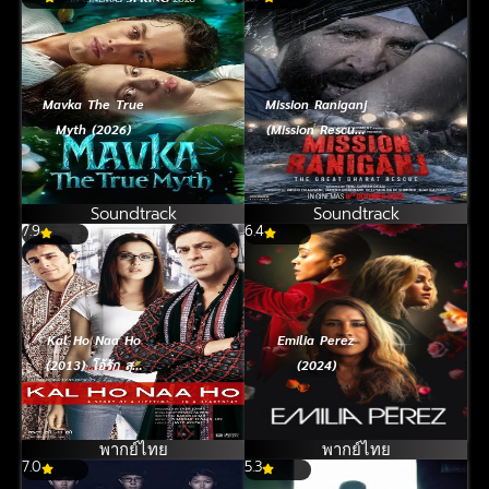
Mavka The True
Mission Raniganj
Myth (2026)
(Mission Rescue)
(2023) กู้ภัย
เหมืองนรก
Soundtrack
Soundtrack
7.9
6.4
Kal Ho Naa Ho
Emilia Perez
(2013) โอ้รัก สุด
(2024)
ชีวิต
พากย์ไทย
พากย์ไทย
7.0
5.3