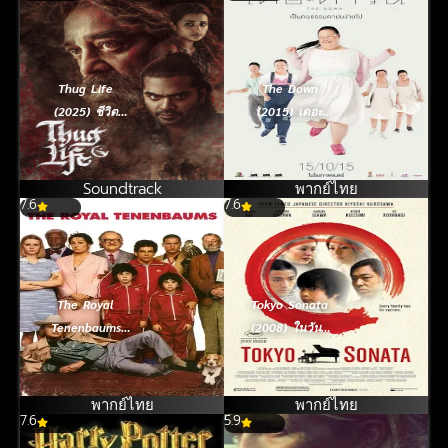
Thug Life
The Down
(2025) ชีวิต
(2015) เดอะ
อันธพาล
ดาวน์ เป็นคน
ธรรมดามันง่ายไป
Soundtrack
พากย์ไทย
7.6
7.6
The Royal
Tokyo Sonata
Tenenbaums
(2008) ในวันที่
(2001) ครอบครัว
หัวใจซ่อนเจ็บ
สติบวม
พากย์ไทย
พากย์ไทย
7.6
5.9