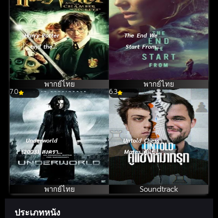
Harry Potter
The End We
and the
Start From
Sorcerer’s
(2023) อุ้มลูกฝ่า
Stone (2001)
วิปโยค
แฮร์รี่ พอตเตอร์กับ
พากย์ไทย
พากย์ไทย
7.0
ศิลาอาถรรพ์
6.3
Underworld
Untold Chess
(2003) สงคราม
Mates คู่แข่ง
โค่นพันธุ์อสูร
หมากรุก (2026)
พากย์ไทย
Soundtrack
ประเภทหนัง