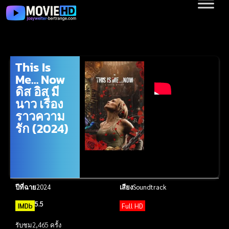
This Is
Me… Now
ดิส อิส มี
นาว เรื่อง
ราวความ
รัก (2024)
ปีที่ฉาย
2024
เสียง
Soundtrack
5.5
IMDb
Full HD
รับชม
2,465 ครั้ง