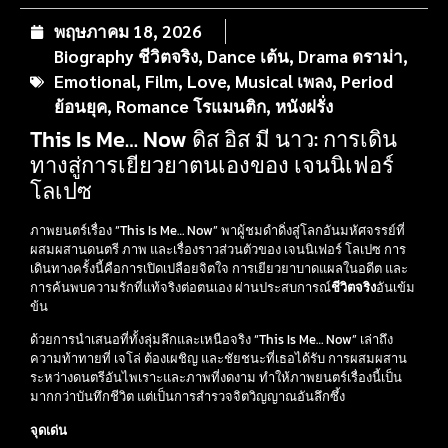
พฤษภาคม 18, 2026
Biography ชีวิตจริง
,
Dance เต้น
,
Drama ดราม่า
,
Emotional
,
Film
,
Love
,
Musical เพลง
,
Period
ย้อนยุค
,
Romance โรแมนติก
,
หนังฝรั่ง
This Is Me… Now ดิส อิส มี นาว: การเดิน
ทางสู่การเยียวยาตนเองของ เจนนิเฟอร์
โลเปซ
ภาพยนตร์เรื่อง “This Is Me… Now” พาผู้ชมดำดิ่งสู่โลกอันมหัศจรรย์ที่
ผสมผสานดนตรี ภาพ และเรื่องราวส่วนตัวของ เจนนิเฟอร์ โลเปซ การ
เดินทางครั้งนี้คือการเปิดเปลือยจิตใจ การเยียวยาบาดแผลในอดีต และ
การค้นพบความรักที่แท้จริงต่อตนเอง ผ่านประสบการณ์
ชีวิตจริง
อันเข้ม
ข้น
ด้วยการนำเสนอที่ทั้งลุ่มลึกและเหนือจริง “This Is Me… Now” เล่าถึง
ความท้าทายที่ เจโล่ ต้องเผชิญ และชัยชนะที่เธอได้รับ การผสมผสาน
ระหว่างดนตรีอันไพเราะและภาพที่งดงาม ทำให้ภาพยนตร์เรื่องนี้เป็น
มากกว่าบันทึกชีวิต แต่เป็นการสำรวจจิตวิญญาณอันลึกซึ้ง
จุดเด่น