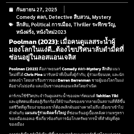
กันยายน 27, 2025
Comedy ตลก
,
Detective สืบสวน
,
Mystery
ลึกลับ
,
Political การเมือง
,
Thriller ระทึกขวัญ
,
หนังฝรั่ง
,
หนังใหม่2023
Poolman (2023): เมื่อคนดูแลสระน้ำผู้
มองโลกในแง่ดี…ต้องไขปริศนาลับดำมืดที่
ซ่อนอยู่ในลอสแอนเจลิส
Poolman (2023)
คือภาพยนตร์
Comedy ตลก-Mystery ลึกลับ
แนว
ใหม่ที่ได้
Chris Pine
มารับหน้าที่เป็นทั้งผู้กำกับ, ผู้ร่วมเขียนบท, และนัก
แสดงนำ โดยเล่าเรื่องราวของ
Darren Barrenman
ชายผู้มองโลกในแง่
ดีอย่างไม่ย่อท้อ และเป็นชาวลอสแอนเจลิสโดยกำเนิด
ดาร์เรนใช้ชีวิตประจำวันดูแลสระน้ำของอพาร์ตเมนต์
Tahitian Tiki
และอุทิศตนเพื่อต่อสู้เรียกร้องให้บ้านเกิดของเขากลายเป็นสถานที่ที่ดีขึ้น
แต่ชีวิตที่ดูเรียบง่ายของเขาก็ต้องพลิกผันอย่างคาดไม่ถึง เมื่อเขาเข้าไป
พัวพันกับ
แผนสมรู้ร่วมคิดครั้งใหญ่
ที่ซ่อนเร้นอยู่เบื้องหลังความหรูหรา
ของเมืองแอลเอ ซึ่งเกี่ยวข้องกับการฉ้อโกงทรัพยากรน้ำที่สำคัญที่สุด
ของเมือง