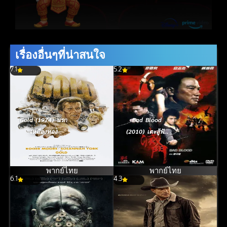
เรื่องอื่นๆที่น่าสนใจ
7.1
5.2
Gold (1974) นรก
Bad Blood
เหมืองทอง
(2010) เตะสู้ฟัด
วัดใจเจ้าพ่อ
พากย์ไทย
พากย์ไทย
6.1
4.3