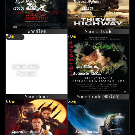
Rigor Mortis
Thieves Highway
(2013) ผีเต็มตึก
(2025)
พากย์ไทย
Sound Track
7.3
7.0
Downton Abbey
Les Filles du
The Grand
Botaniste (2006)
Finale ใหม่
[ซับไทย]
(2025)
Soundtrack
Soundtrack (ซับไทย)
6.6
6.6
Operation Blood
Event Horizon