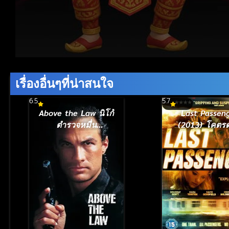
Volume
90%
เรื่องอื่นๆที่น่าสนใจ
6.5
5.7
Above the Law นิโก้
Last Passen
ตำรวจหมื่น
(2013) โคตรด
ฟาเรนไฮต์ (1988)
ขบวนตาย