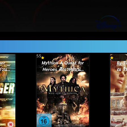
5.5
ger
Mythica A Quest for
By T
่วน
Heroes ศึกเวทย์มนต์
ณ ริ
พิทักษ์แดนมหัศจรรย์
(2014)