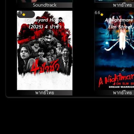
Soundtrack
พากย์ไทย
7.9
6.6
Graveyard Horror
A Nightmare
(2025) 4 ป่าช้า
Elm Street
Dream Warri
(1987) นิ้วขเ
ภาค 3
พากย์ไทย
พากย์ไทย