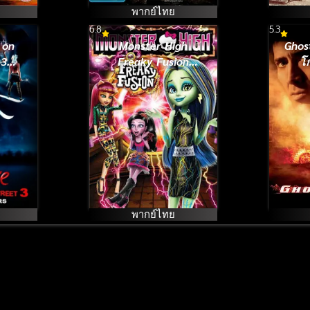
พากย์ไทย
6.8
5.3
 on
Monster High
Ghos
 3
Freaky Fusion
โ
ors
(2014) มอนสเตอร์ไฮ
มือบ
อลเวงปีศาจพันธุ์ใหม่
พากย์ไทย