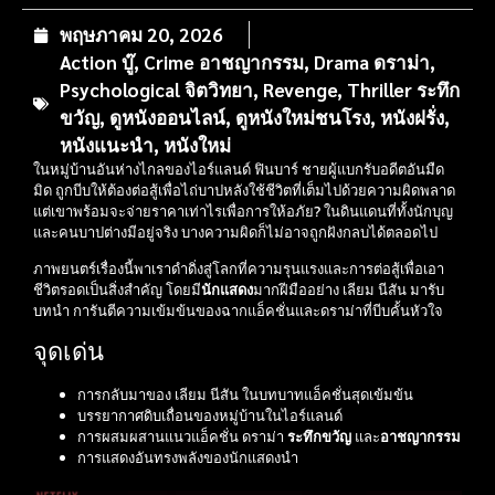
พฤษภาคม 20, 2026
Action บู๊
,
Crime อาชญากรรม
,
Drama ดราม่า
,
Psychological จิตวิทยา
,
Revenge
,
Thriller ระทึก
ขวัญ
,
ดูหนังออนไลน์
,
ดูหนังใหม่ชนโรง
,
หนังฝรั่ง
,
หนังแนะนำ
,
หนังใหม่
ในหมู่บ้านอันห่างไกลของไอร์แลนด์ ฟินบาร์ ชายผู้แบกรับอดีตอันมืด
มิด ถูกบีบให้ต้องต่อสู้เพื่อไถ่บาปหลังใช้ชีวิตที่เต็มไปด้วยความผิดพลาด
แต่เขาพร้อมจะจ่ายราคาเท่าไรเพื่อการให้อภัย? ในดินแดนที่ทั้งนักบุญ
และคนบาปต่างมีอยู่จริง บางความผิดก็ไม่อาจถูกฝังกลบได้ตลอดไป
ภาพยนตร์เรื่องนี้พาเราดำดิ่งสู่โลกที่ความรุนแรงและการต่อสู้เพื่อเอา
ชีวิตรอดเป็นสิ่งสำคัญ โดยมี
นักแสดง
มากฝีมืออย่าง เลียม นีสัน มารับ
บทนำ การันตีความเข้มข้นของฉากแอ็คชั่นและดราม่าที่บีบคั้นหัวใจ
จุดเด่น
การกลับมาของ เลียม นีสัน ในบทบาทแอ็คชั่นสุดเข้มข้น
บรรยากาศดิบเถื่อนของหมู่บ้านในไอร์แลนด์
การผสมผสานแนวแอ็คชั่น ดราม่า
ระทึกขวัญ
และ
อาชญากรรม
การแสดงอันทรงพลังของนักแสดงนำ