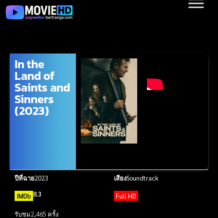
In the
Land of
Saints and
Sinners
(2023)
ปีที่ฉาย
2023
เสียง
Soundtrack
8.3
IMDb
Full HD
รับชม
2,465 ครั้ง