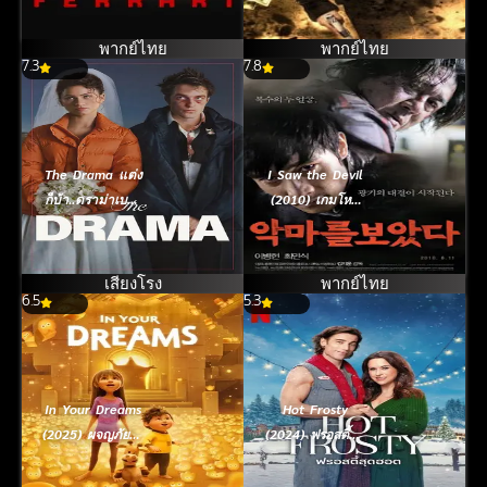
พากย์ไทย
พากย์ไทย
7.3
7.8
The Drama แต่ง
I Saw the Devil
ก็บ้า..ดราม่าเบอร์
(2010) เกมโหด
นี้ (2026)
ล่าโหด
เสียงโรง
พากย์ไทย
6.5
5.3
In Your Dreams
Hot Frosty
(2025) ผจญภัยใน
(2024) ฟรอสตี้สุด
ฝัน
ฮอต