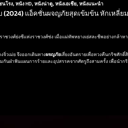
่ชนโรง
,
หนัง HD
,
หนังน่าดู
,
หนังเอเชีย
,
หนังแนะนำ
(2024) แอ็คชั่นผจญภัยสุดเข้มข้น หักเหลี่ย
าชวงศ์ย่งซีแห่งราชวงศ์ซ่ง เมื่อแม่ทัพหยางเย่สละชีพอย่างกล้าหา
จิ่วเม่ย จึงออกเดินทาง
ผจญภัย
เสี่ยงอันตรายเพื่อทวงคืนกริชศักดิ์
กันฝ่าฟันแผนการร้ายและอุปสรรคจากศัตรูถึงสามครั้ง เพื่อนำกริช