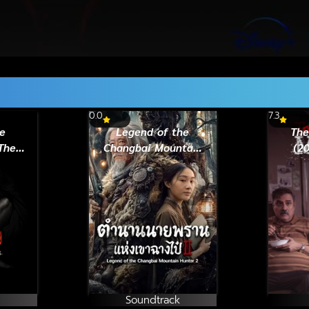
0.0
7.3
e
Legend of the
The
The
Changbai Mountain
(20
าก้อม
Hunter 2 ตำนาน
นายพรานแห่งเขา
ฉางไป๋ 2 (2026)
Soundtrack