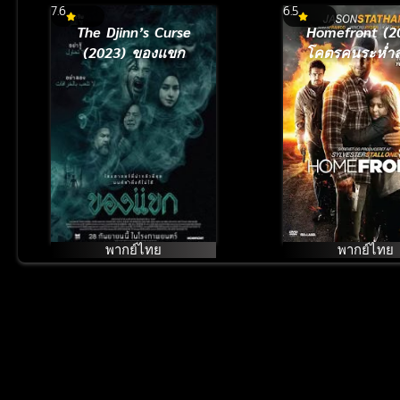
7.6
6.5
The Djinn’s Curse
Homefront (2
(2023) ของแขก
โคตรคนระห่ำล่
เมือง
พากย์ไทย
พากย์ไทย