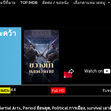
ปีที่ฉาย
TOP IMDB
ติดต่อ / ขอหนัง
เลือกตามหมวดหมู่
ะคว้า
4.6
IMDb
Full HD
รับช
artial Arts
,
Period ย้อนยุค
,
Political การเมือง
,
survival เอา