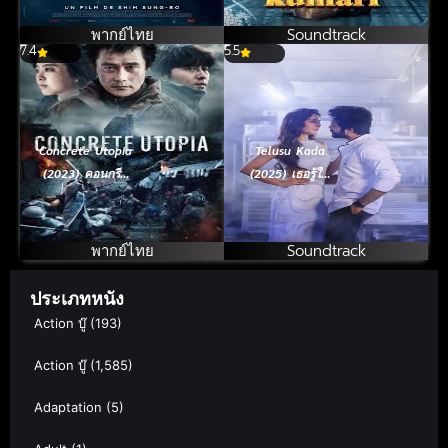
หมอกมรณะ
จุดรักใหม่
พากย์ไทย
Soundtrack
7.4
5.5
Concrete Utopia
Telusu Kada
(2023) คอนกรีต
(2025) เธอรู้ใช่
ยูโทเปีย วิมาน
ไหม
กลางนรก
พากย์ไทย
Soundtrack
ประเภทหนัง
Action บู๊
(193)
Action บู๊
(1,585)
Adaptation
(5)