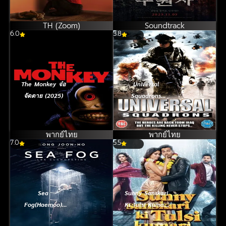
TH (Zoom)
Soundtrack
6.0
3.8
The Monkey จ๋อ
Universal
จัดตาย (2025)
Squadrons
(2011) หน่วย
พิฆาตเกมสั่งตาย
พากย์ไทย
พากย์ไทย
7.0
5.5
Sea
Sunny Sanskari
Fog(Haemoo)
Ki Tulsi Kumari
(2014) ปริศนา
(2025) ถ่านไฟเก่า