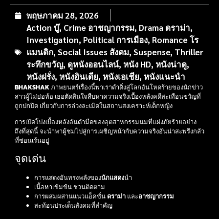
พฤษภาคม 28, 2026
Action บู๊
,
Crime อาชญากรรม
,
Drama ดราม่า
,
Investigation
,
Political การเมือง
,
Romance โร
แมนติก
,
Social Issues สังคม
,
Suspense
,
Thriller
ระทึกขวัญ
,
ดูหนังออนไลน์
,
หนัง HD
,
หนังน่าดู
,
หนังฝรั่ง
,
หนังอินเดีย
,
หนังเอเชีย
,
หนังแนะนำ
BHAKSHAK
ภาพยนตร์เรื่องนี้พาเราดำดิ่งสู่โลกอันโหดร้ายของนักข่าว
สาวผู้ไม่ย่อท้อ เธอตัดสินใจสืบหาความจริงเบื้องหลังคดีสะเทือนขวัญที่
ถูกปกปิด เกี่ยวกับการล่วงละเมิดในสถานสงเคราะห์เด็กหญิง
การเปิดโปงเบื้องหลังอันดำมืดของอุตสาหกรรมนมที่แฝงภัยร้ายอย่าง
ถึงที่สุดนี้ จะนำพาผู้ชมไปสู่การเผชิญหน้ากับความจริงอันน่าสะพรึงกลัว
ที่ซ่อนเร้นอยู่
จุดเด่น
การแสดงอันทรงพลังของ
นักแสดง
นำ
เนื้อหาเข้มข้น ชวนติดตาม
การผสมผสานแนวแอ็คชั่น
ดราม่า
และ
อาชญากรรม
สะท้อนประเด็นสังคมที่สำคัญ