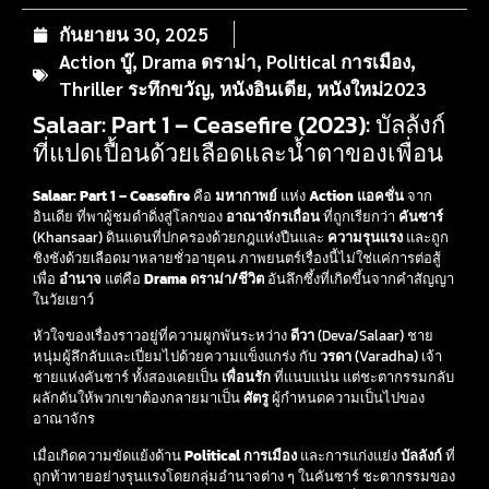
กันยายน 30, 2025
Action บู๊
,
Drama ดราม่า
,
Political การเมือง
,
Thriller ระทึกขวัญ
,
หนังอินเดีย
,
หนังใหม่2023
Salaar: Part 1 – Ceasefire (2023): บัลลังก์
ที่แปดเปื้อนด้วยเลือดและน้ำตาของเพื่อน
Salaar: Part 1 – Ceasefire
คือ
มหากาพย์
แห่ง
Action แอคชั่น
จาก
อินเดีย ที่พาผู้ชมดำดิ่งสู่โลกของ
อาณาจักรเถื่อน
ที่ถูกเรียกว่า
คันซาร์
(Khansaar) ดินแดนที่ปกครองด้วยกฎแห่งปืนและ
ความรุนแรง
และถูก
ชิงชังด้วยเลือดมาหลายชั่วอายุคน ภาพยนตร์เรื่องนี้ไม่ใช่แค่การต่อสู้
เพื่อ
อำนาจ
แต่คือ
Drama ดราม่า/ชีวิต
อันลึกซึ้งที่เกิดขึ้นจากคำสัญญา
ในวัยเยาว์
หัวใจของเรื่องราวอยู่ที่ความผูกพันระหว่าง
ดีวา
(Deva/Salaar) ชาย
หนุ่มผู้ลึกลับและเปี่ยมไปด้วยความแข็งแกร่ง กับ
วรดา
(Varadha) เจ้า
ชายแห่งคันซาร์ ทั้งสองเคยเป็น
เพื่อนรัก
ที่แนบแน่น แต่ชะตากรรมกลับ
ผลักดันให้พวกเขาต้องกลายมาเป็น
ศัตรู
ผู้กำหนดความเป็นไปของ
อาณาจักร
เมื่อเกิดความขัดแย้งด้าน
Political การเมือง
และการแก่งแย่ง
บัลลังก์
ที่
ถูกท้าทายอย่างรุนแรงโดยกลุ่มอำนาจต่าง ๆ ในคันซาร์ ชะตากรรมของ