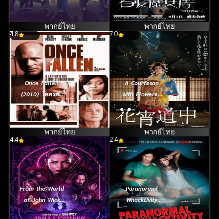
(2014) เดช
นางพญาผมขาว
พากย์ไทย
พากย์ไทย
4.8
7.0
Once Fallen
A Courtesan
(2010) โคตรคน
with Flowered
เดนเหนือเดน
Skin (2014)
เกอิชาซากุระ
พากย์ไทย
พากย์ไทย
4.4
2.4
From the World
Paranormal
of John Wick
Whacktivity
Ballerina
(2013) ยำหนังผี