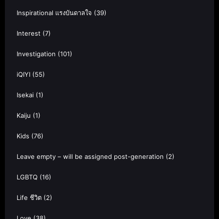
Inspirational แรงบันดาลใจ
(39)
Interest
(7)
Investigation
(101)
iQIYI
(55)
Isekai
(1)
Kaiju
(1)
Kids
(76)
Leave empty – will be assigned post-generation
(2)
LGBTQ
(16)
Life ชีวิต
(2)
Love
(38)