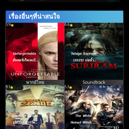
เรื่องอื่นๆที่น่าสนใจ
5.9
6.6
Unforgettable
Telaga Suriram
อันฟอร์เก็ทเทเบิล
(2025) บ่อน้ำ
(2017)
อาถรรพ์
พากย์ไทย
Soundtrack
6.1
5.3
Inspector Zende
The White
(2025) สารวัตร
Haired Witch of
ซ่าปะทะทรชน
Lunar Kingdom