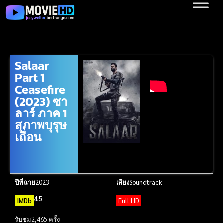
Salaar
Part 1
Ceasefire
(2023) ซา
ลาร์ ภาค 1
สุภาพบุรุษ
เถื่อน
ปีที่ฉาย
2023
เสียง
Soundtrack
4.5
IMDb
Full HD
รับชม
2,465 ครั้ง