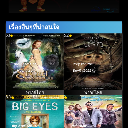
เรื่องอื่นๆที่น่าสนใจ
6.1
5.2
The Secret of
Prey for the
Moonacre
Devil (2022)
(2008) อภินิหาร
สวดส่งไปลงนรก
มนตรามหัศจรรย์
พากย์ไทย
พากย์ไทย
6.0
Big Eyes (2014)
Huk Aum Lum