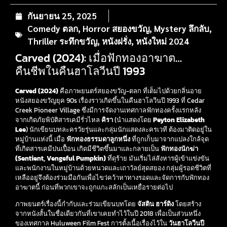
กันยายน 25, 2025
Comedy ตลก
,
Horror สยองขวัญ
,
Mystery ลึกลับ
,
Thriller ระทึกขวัญ
,
หนังฝรั่ง
,
หนังใหม่ 2024
Carved (2024): เมื่อฟักทองอาฆาต…
คืนชีพในคืนฮาโลวีนปี 1993
Carved (2024)
คือภาพยนตร์สยองขวัญ-ตลก ที่เต็มไปด้วยกลิ่นอาย
หนังสยองขวัญยุค 90s เรื่องราวเกิดขึ้นในคืนฮาโลวีนปี 1993 ที่ Cedar
Creek Pioneer Village ซึ่งมีการจัดงานเทศกาลฟักทองครั้งแรกหลัง
จากเกิดภัยพิบัติสารเคมีรั่วไหล
คิรา
(นำแสดงโดย
Peyton Elizabeth
Lee
) นักเขียนบทละครวัยรุ่นและกลุ่มนักแสดงละครเวที ต้องมาติดอยู่ใน
หมู่บ้านแห่งนี้ เมื่อ
ฟักทองธรรมดาลูกหนึ่ง
ที่ถูกเก็บมาจากแปลงใกล้จุด
ที่เกิดสารเคมีปนเปื้อน เกิดมีชีวิตขึ้นมาและกลายเป็น
ฟักทองนักฆ่า
(Sentient, Vengeful Pumpkin)
ที่ดุร้าย มันเริ่มไล่สังหารผู้เข้าแข่งขัน
และพนักงานในหมู่บ้านด้วยหนวดและเถาวัลย์สุดสยอง กลุ่มผู้รอดชีวิตที่
เหลืออยู่จึงต้องร่วมมือกันเพื่อไขว่คว้าหาทางรอดและจัดการกับฟักทอง
อาฆาตนี้ ก่อนที่พวกเขาจะถูกแกะสลักเป็นเหยื่อรายต่อไป
ภาพยนตร์เรื่องนี้กำกับและร่วมเขียนบทโดย
จัสติน ฮาร์ดิง
โดยสร้าง
จากหนังสั้นในชื่อเดียวกันที่เขาเคยทำไว้ในปี 2018 เพื่อเป็นส่วนหนึ่ง
ของเทศกาล Huluween Film Fest การตั้งเนื้อเรื่องไว้ใน
วันฮาโลวีนปี