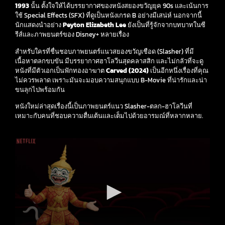
1993
นั้น ตั้งใจให้ได้บรรยากาศของหนังสยองขวัญยุค 90s และเน้นการ
ใช้ Special Effects (SFX) ที่ดูเป็นหนังเกรด B อย่างมีเสน่ห์ นอกจากนี้
นักแสดงนำอย่าง
Peyton Elizabeth Lee
ยังเป็นที่รู้จักจากบทบาทในซี
รีส์และภาพยนตร์ของ Disney+ หลายเรื่อง
สำหรับใครที่ชื่นชอบภาพยนตร์แนวสยองขวัญเชือด (Slasher) ที่มี
เนื้อหาตลกขบขัน มีบรรยากาศฮาโลวีนสุดคลาสสิก และไม่กลัวที่จะดู
หนังที่มีตัวเอกเป็นฟักทองอาฆาต
Carved (2024)
เป็นอีกหนึ่งเรื่องที่คุณ
ไม่ควรพลาด เพราะมันจะมอบความสนุกแบบ B-Movie ที่น่ารักและน่า
ขนลุกไปพร้อมกัน
หนังใหม่ล่าสุดเรื่องนี้เป็นภาพยนตร์แนว Slasher-ตลก-ฮาโลวีนที่
เหมาะกับคนที่ชอบความตื่นเต้นและเต็มไปด้วยอารมณ์ที่หลากหลาย.