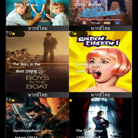
ติสท์ลวงตา (เอมี่
(2013) ฮักอ่ำหล่ำ
อดัมส์)
พากย์ไทย
พากย์ไทย
7.0
7.1
The Boys in the
Golden Chicken
Boat (2023)
(2002) นางสาว
กำไก่
พากย์ไทย
พากย์ไทย
5.6
Gandeevadhari
The Orphanage
Arjuna (2023)
(2007) สถานรับ