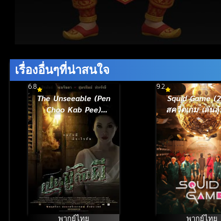
Volume
90%
เรื่องอื่นๆที่น่าสนใจ
6.8
9.2
The Unseeable (Pen
Squid Game (2
Choo Kab Pee)
สควิดเกม เล่นลุ
(2006) เปนชู้กับผี
พากย์ไทย
พากย์ไทย