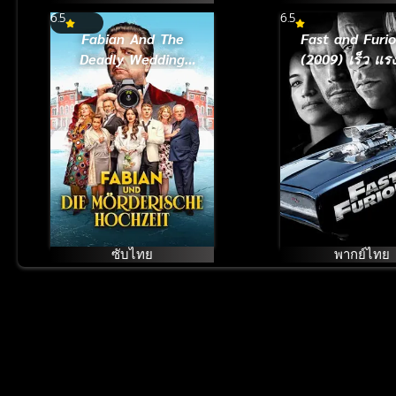
6.5
6.5
Fabian And The
Fast and Furi
Deadly Wedding
(2009) เร็ว แร
(2026)
นรก 4 ยกทีมซิ่
ทะลุไมล์
ซับไทย
พากย์ไทย