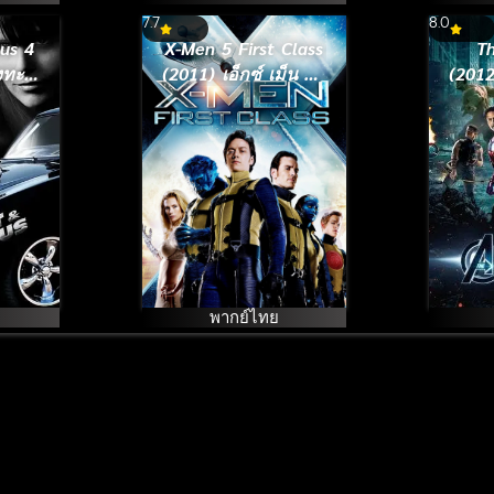
7.7
8.0
ous 4
X-Men 5 First Class
T
งทะลุ
(2011) เอ็กซ์ เม็น รุ่น
(2012
ง แรง
1
พากย์ไทย