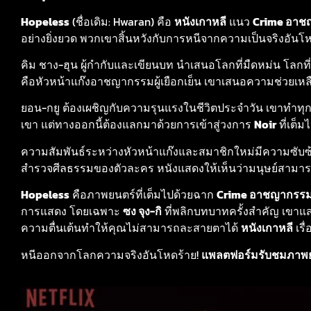
Hopeless
(ชื่อเดิม: Hwaran) คือ
หนังเกาหลี
แนว
Crime อาช
อย่างยิ่งยวด พวกเขาสิ้นหวังกับการหนีจากความเป็นจริงอันโ
คิม ชาง-ฮุน ผู้กำกับและเขียนบท นำเสนอโลกที่มืดหม่น โลกที
คือหัวหน้าแก๊งอาชญากรรมผู้เยือกเย็น เขาเสนอความช่วยเหลือ
ยอน-กยู ต้องเผชิญกับความรุนแรงในชีวิตประจำวัน เขาทำทุ
เขา แต่ทางออกนี้ต้องแลกมาด้วยการเข้าสู่วงการ
Noir
ที่เต็
ความสัมพันธ์ระหว่างหัวหน้าแก๊งและสมาชิกใหม่มีความซับซ้อน 
สำรวจศีลธรรมของตัวละคร หนังแสดงให้เห็นว่ามนุษย์สามารถ
Hopeless
คือภาพยนตร์ที่เต็มไปด้วยฉาก
Crime อาชญากรร
การแสดง โดยเฉพาะ
ซง จุง-กิ
ที่พลิกบทบาทครั้งสำคัญ เขาแ
ความตื่นเต้นทำให้คุณไม่สามารถละสายตาได้
หนังเกาหลี
เรื
หนีออกจากโลกความจริงอันโหดร้าย!
แพลตฟอร์มรับชมภาพย