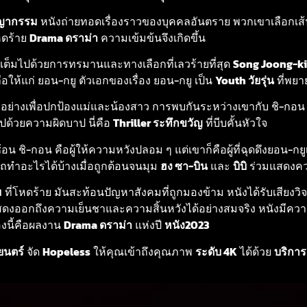
ญากรรม
หนังถ่ายทอดเรื่องราวของบุคคลอันตราย พวกเขาเลือกเส้น
หดร้าย
Drama ดราม่า
ความเข้มข้นจึงเกิดขึ้น
่เต็มไปด้วยการทรมานและทางเลือกที่เลวร้ายที่สุด
Song Joong-ki
ให้แก่ ยอน-กยู ตัวเอกของเรื่อง ยอน-กยู เป็น
Youth วัยรุ่น
ที่พย
กอย่างเพื่อปกป้องแม่และน้องสาว การพบกันระหว่างเขากับ ชิ-กอ
มไปด้วยความผิดบาป นี่คือ
Thriller ระทึกขวัญ
ที่บีบคั้นหัวใจ
ชิ-กอน คือผู้ให้ความหวังปลอม ๆ แต่เขาก็คือผู้ที่ฉุดดึงยอน-กยูเ
ทำอะไรได้บ้างเมื่อถูกต้อนจนมุม
ฮง ซา-บิน
และ
บิบิ
ร่วมแสดงค
ม
ที่โหดร้าย มันสะท้อนปัญหาสังคมที่ถูกมองข้าม หนังได้รับเสียงวิจาร
สดงออกถึงความเย็นชาและความสิ้นหวังได้อย่างสมจริง หนังมีความ
่องนี้คือผลงาน
Drama ดราม่า
แห่งปี
หนัง2023
นตร์
จัด
Hopeless
ให้คุณเข้าถึงคุณภาพ
ระดับ 4K
ได้ด้วย
บริการ