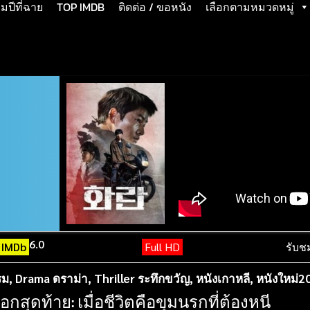
ปีที่ฉาย
TOP IMDB
ติดต่อ / ขอหนัง
เลือกตามหมวดหมู่
6.0
IMDb
Full HD
รับช
รม
,
Drama ดราม่า
,
Thriller ระทึกขวัญ
,
หนังเกาหลี
,
หนังใหม่2
สุดท้าย: เมื่อชีวิตคือขุมนรกที่ต้องหนี