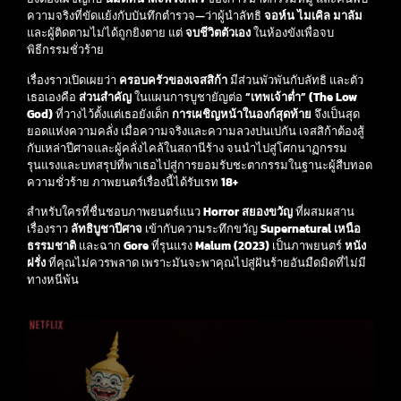
ความจริงที่ขัดแย้งกับบันทึกตำรวจ—ว่าผู้นำลัทธิ
จอห์น ไมเคิล มาลัม
และผู้ติดตามไม่ได้ถูกยิงตาย แต่
จบชีวิตตัวเอง
ในห้องขังเพื่อจบ
พิธีกรรมชั่วร้าย
เรื่องราวเปิดเผยว่า
ครอบครัวของเจสสิก้า
มีส่วนพัวพันกับลัทธิ และตัว
เธอเองคือ
ส่วนสำคัญ
ในแผนการบูชายัญต่อ
“เทพเจ้าต่ำ” (The Low
God)
ที่วางไว้ตั้งแต่เธอยังเด็ก
การเผชิญหน้าในองก์สุดท้าย
จึงเป็นสุด
ยอดแห่งความคลั่ง เมื่อความจริงและความลวงปนเปกัน เจสสิก้าต้องสู้
กับเหล่าปีศาจและผู้คลั่งไคล้ในสถานีร้าง จนนำไปสู่โศกนาฏกรรม
รุนแรงและบทสรุปที่พาเธอไปสู่การยอมรับชะตากรรมในฐานะผู้สืบทอด
ความชั่วร้าย ภาพยนตร์เรื่องนี้ได้รับเรท
18+
สำหรับใครที่ชื่นชอบภาพยนตร์แนว
Horror สยองขวัญ
ที่ผสมผสาน
เรื่องราว
ลัทธิบูชาปีศาจ
เข้ากับความระทึกขวัญ
Supernatural เหนือ
ธรรมชาติ
และฉาก
Gore
ที่รุนแรง
Malum (2023)
เป็นภาพยนตร์
หนัง
ฝรั่ง
ที่คุณไม่ควรพลาด เพราะมันจะพาคุณไปสู่ฝันร้ายอันมืดมิดที่ไม่มี
ทางหนีพ้น