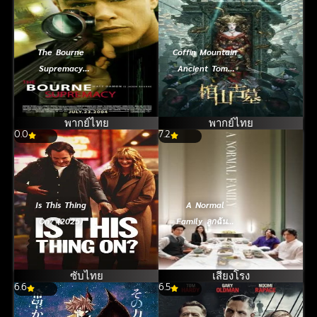
The Bourne
Coffin Mountain
Supremacy
Ancient Tomb
(2004) สุดยอด
(2022) ล่า
เกมล่าจารชน
ขุมทรัพย์ สุสาน
โบราณ
พากย์ไทย
พากย์ไทย
0.0
7.2
Is This Thing
A Normal
On? (2025)
Family ลูกฉัน…
เป็นคนดี (2024)
ซับไทย
เสียงโรง
6.6
6.5