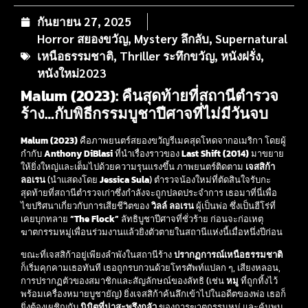
กันยายน 27, 2025
Horror สยองขวัญ
,
Mystery ลึกลับ
,
Supernatural
เหนือธรรมชาติ
,
Thriller ระทึกขวัญ
,
หนังฝรั่ง
,
หนังใหม่2023
Malum (2023): คืนสุดท้ายที่สถานีตำรวจ
ร้าง…กับพิธีกรรมบูชาปีศาจที่ไม่มีวันจบ
Malum (2023)
คือภาพยนตร์สยองขวัญรีเมคสุดโหดจากอเมริกา โดยผู้
กำกับ
Anthony DiBlasi
ที่นำเรื่องราวของ
Last Shift (2014)
มาขยาย
ให้ยิ่งใหญ่และเต็มไปด้วยความรุนแรงขึ้น ภาพยนตร์ติดตาม
เจสสิก้า
ลอเรน
(นำแสดงโดย
Jessica Sula
) ตำรวจน้องใหม่ที่ตัดสินใจรับกะ
สุดท้ายที่สถานีตำรวจเก่าซึ่งกำลังจะถูกปลดประจำการ เธอมาที่นี่เพื่อ
ไขปริศนาเกี่ยวกับการเสียชีวิตของ
วิลล์ ลอเรน
ผู้เป็นพ่อ ซึ่งเป็นฮีโร่ที่
เคยบุกทลาย
“The Flock”
ลัทธิบูชาปีศาจที่ชั่วร้าย ก่อนจะก่อเหตุ
ฆาตกรรมหมู่เพื่อนร่วมงานแล้วยิงตัวตายในสถานีแห่งนี้เมื่อหนึ่งปีก่อน
ขณะที่เจสสิก้าอยู่เพียงลำพังในสถานีร้าง
ปรากฏการณ์เหนือธรรมชาติ
ก็เริ่มคุกคามเธอทันที เธอถูกรบกวนด้วยโทรศัพท์แปลก ๆ, เสียงหลอน,
การปรากฏตัวของสมาชิกและสัญลักษณ์ของลัทธิ (เช่น
หมู
ที่ถูกทิ้งไว้
พร้อมเครื่องหมายบูชายัญ) ยิ่งเจสสิก้าค้นลึกเข้าไปในอดีตของพ่อ เธอก็
ยิ่งต้องเผชิญกับ
นิมิตที่น่าสะพรึงกลัว
ของการฆาตกรรมหมู่ และค้นพบ