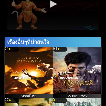
เรื่องอื่นๆที่น่าสนใจ
6.1
6.8
I Can Only
Raakaasa รัก
Imagine 2
หลอนซ่อนอสูร
บทเพลงแห่ง
(2026)
ศรัทธา 2 (2026)
พากย์ไทย
Sound Track
7.7