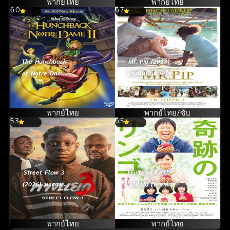
พากย์ไทย
พากย์ไทย
6.0
6.7
The Hunchback
Mr. Pip (2013)
of Notre Dame
แรงฝันบันดาลใจ
II (2002) เจ้าค่อม
แห่งนอธเตอร์ดาม
ภาค 2
พากย์ไทย
พากย์ไทย/ซับ
5.3
6.5
Street Flow 3
Fruits of Faith
(2026) ทางแยก
(2013) [พากย์
3
ไทย]
พากย์ไทย
พากย์ไทย