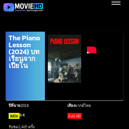
The Piano
Lesson
(2024) บท
เรียนจาก
เปียโน
ปีที่ฉาย
2024
เสียง
พากย์ไทย
6.4
IMDb
Full HD
รับชม
2,465 ครั้ง