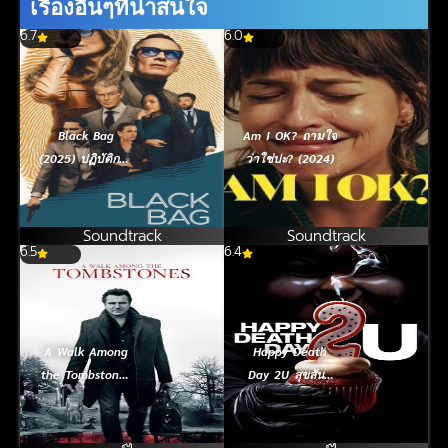
เรื่องอื่นๆที่น่าสนใจ
6.7
6.0
Black Bag
Am I OK? ถามใจ
(2025) ปฏิบัติการ
ว่าใช่ปะ? (2024)
ลับสองหน้า
Soundtrack
Soundtrack
6.5
6.4
A Walk Among
Happy Death
the Tombstones
Day 2U สุขสันต์
(2014) พลิกเกม
วันตาย (2019)
นรกล่าสุดโลก