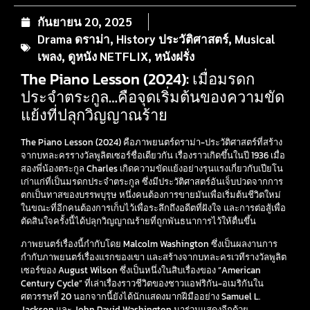
กันยายน 20, 2025
Drama ดราม่า
,
History ประวัติศาสตร์
,
Musical
เพลง
,
ดูหนัง NETFLIX
,
หนังฝรั่ง
The Piano Lesson (2024): เมื่อมรดก
ประจำตระกูล…คือจุดเริ่มต้นของความขัด
แย้งที่ปลุกวิญญาณร้าย
The Piano Lesson (2024) คือภาพยนตร์ดราม่า-ประวัติศาสตร์ที่สร้าง
จากบทละครรางวัลพูลิตเซอร์ชื่อเดียวกัน เรื่องราวเกิดขึ้นในปี 1936 เมื่อ
สองพี่น้องตระกูล Charles เกิดความขัดแย้งอย่างรุนแรงเกี่ยวกับเปียโน
เก่าแก่ที่เป็นมรดกประจำตระกูล ซึ่งมีประวัติศาสตร์อันเจ็บปวดจากการ
ตกเป็นทาสของบรรพบุรุษ หนึ่งคนต้องการขายมันเพื่อเริ่มต้นชีวิตใหม่
ในขณะที่อีกคนต้องการเก็บไว้เพื่อระลึกถึงอดีตที่ฝังใจ และการต่อสู้เพื่อ
ตัดสินใจครั้งนี้ได้ปลุกวิญญาณร้ายที่ถูกพันธนาการไว้ให้ตื่นขึ้น
ภาพยนตร์เรื่องนี้กำกับโดย Malcolm Washington ซึ่งเป็นผลงานการ
กำกับภาพยนตร์เรื่องแรกของเขา และสร้างจากบทละครเวทีรางวัลพูลิต
เซอร์ของ August Wilson ซึ่งเป็นหนึ่งในสิบเรื่องของ “American
Century Cycle” ที่เล่าเรื่องราวชีวิตของชาวแอฟริกัน-อเมริกันใน
ศตวรรษที่ 20 นอกจากนี้ยังได้นักแสดงมากฝีมืออย่าง Samuel L.
Jackson และ John David Washington มาร่วมแสดงอีกด้วย