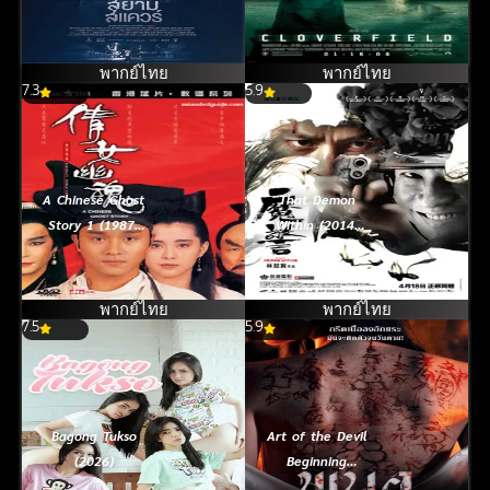
(2017)
อสูรกายถล่มโลก
พากย์ไทย
พากย์ไทย
7.3
5.9
A Chinese Ghost
That Demon
Story 1 (1987)
Within (2014)
โปเยโปโลเย ภาค
คนซ่อนอำมหิต
1
พากย์ไทย
พากย์ไทย
7.5
5.9
Bagong Tukso
Art of the Devil
(2026)
Beginning
(2025) พนอ