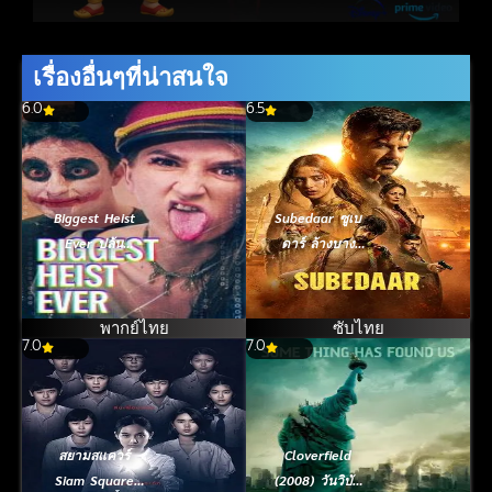
เรื่องอื่นๆที่น่าสนใจ
6.0
6.5
Biggest Heist
Subedaar ซูเบ
Ever ปล้น
ดาร์ ล้างบาง
มโหฬาร (2024)
อธรรม (2026)
พากย์ไทย
ซับไทย
7.0
7.0
สยามสแควร์
Cloverfield
Siam Square
(2008) วันวิบัติ