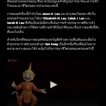
ที่คอยตามหลอกหลอน ซึ่งอาจเป็นกุญแจสำคัญในการเอาชนะความชั่ว
ร้ายและเอาชีวิตรอดจากป่ามรณะแห่งนี้
ภาพยนตร์เรื่องนี้กำกับโดย
Jason K. Lau
และนำแสดงโดยสมาชิกใน
ครอบครัวของเขาเอง ได้แก่
Elizabeth M. Lau, Caleb J. Lau
และ
Sarah B. Lau
ซึ่งถือเป็นหนังอิสระที่เน้นการสร้างบรรยากาศที่น่ากลัว
และกดดันด้วยการใช้สถานที่ถ่ายทำที่เป็นป่าทึบและเรื่องราวของสิ่งลี้ลับ
ที่มองไม่เห็น
สำหรับใครที่ชอบภาพยนตร์สยองขวัญที่สร้างความตื่นเต้นและเต็มไป
ด้วยบรรยากาศชวนขนหัวลุก
Get Away
เป็นอีกหนึ่งเรื่องที่คุณไม่ควร
พลาด เพราะคุณจะได้ร่วมลุ้นไปกับการเอาชีวิตรอดของครอบครัวนี้