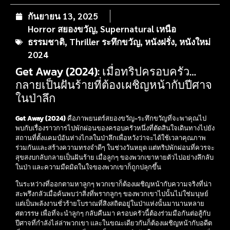
กันยายน 13, 2025
Horror สยองขวัญ
,
Supernatural เหนือ
ธรรมชาติ
,
Thriller ระทึกขวัญ
,
หนังฝรั่ง
,
หนังใหม่
2024
Get Away (2024): เมื่อทริปครอบครัว…
กลายเป็นฝันร้ายที่ต้องเผชิญหน้ากับปีศาจ
ในป่าลึก
Get Away (2024)
คือภาพยนตร์สยองขวัญ-ระทึกขวัญที่จะพาคุณไป
พบกับเรื่องราวการไปพักผ่อนของครอบครัวหนึ่งที่ตัดสินใจเดินทางไปยัง
สถานที่ตั้งแคมป์อันห่างไกลในป่าลึกเพื่อหวังว่าจะได้ใช้เวลาคุณภาพ
ร่วมกันและสร้างความทรงจำดีๆ ในช่วงวันหยุด แต่ทริปพักผ่อนที่ควรจะ
สุขสงบกลับกลายเป็นฝันร้าย เมื่อลูกๆ ของพวกเขาหายตัวไปอย่างลึกลับ
ในป่า และความมืดมิดในใจของพวกเขาก็ถูกปลุกขึ้น
ในระหว่างที่ออกตามหาลูกๆ พวกเขาก็ต้องเผชิญหน้ากับความจริงที่น่า
สะพรึงกลัวเมื่อค้นพบว่าสิ่งที่พรากลูกๆ ของพวกเขาไปนั้นไม่ใช่มนุษย์
แต่เป็นพลังงานชั่วร้ายโบราณที่สิงสถิตอยู่ในป่าแห่งนั้นมานานหลาย
ศตวรรษ เพื่อที่จะนำลูกๆ กลับคืนมา ครอบครัวนี้ต้องร่วมมือกันต่อสู้กับ
ปีศาจที่กำลังไล่ล่าพวกเขา และในขณะเดียวกันก็ต้องเผชิญหน้ากับอดีต