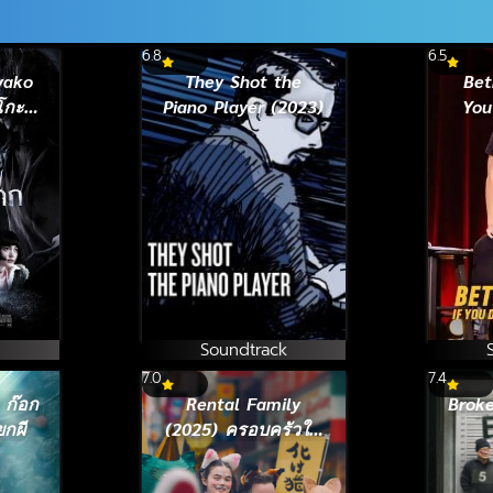
6.8
6.5
yako
They Shot the
Bet
โกะ
Piano Player (2023)
You
 ดุน
Me 
Soundtrack
7.0
7.4
 ก๊อก
Rental Family
Brok
ยกผี
(2025) ครอบครัวให้
เช่า