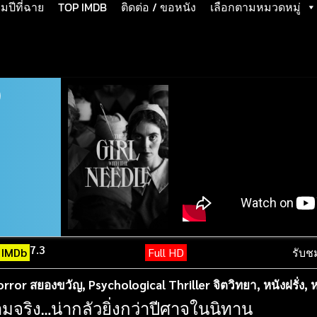
ปีที่ฉาย
TOP IMDB
ติดต่อ / ขอหนัง
เลือกตามหมวดหมู่
)
7.3
IMDb
Full HD
รับช
orror สยองขวัญ
,
Psychological Thriller จิตวิทยา
,
หนังฝรั่ง
,
ห
วามจริง…น่ากลัวยิ่งกว่าปีศาจในนิทาน