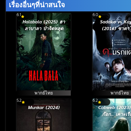
เรื่องอื่นๆที่น่าสนใจ
6.1
6.0
Halabala (2025) ฮา
Sadako vs Ka
ลาบาลา ป่าจิตหลุด
(2016) ซาดา
ปะทะ คายาโกะ
รกแตก
พากย์ไทย
พากย์ไทย
5.2
6.2
Munkar (2024)
Cobweb (2023)
ก๊อก.. เคาะเรี