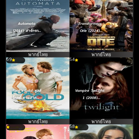
Automata
Transformers
(2014) ล่าจักรกล
One (2024)
ยึดอนาคต
ทรานส์ฟอร์เมอร์ส
1
พากย์ไทย
พากย์ไทย
6.9
5.4
Fool’s Gold ฟูลส์
Vampire Twilight
โกลด์ ตามล่าตาม
1 (2008)
รัก ขุมทรัพย์มหา
แวมไพร์ ทไวไลท์
ภัย (2008)
ภาค 1
พากย์ไทย
พากย์ไทย
5.8