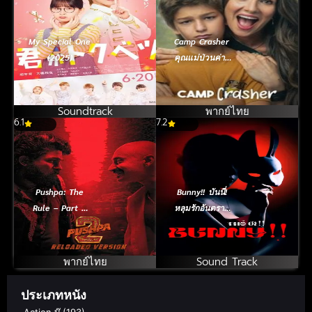
My Special One
Camp Crasher
(2025)
คุณแม่ป่วนค่าย
(2024)
Soundtrack
พากย์ไทย
6.1
7.2
Pushpa: The
Bunny!! บันนี่!
Rule – Part 2
หลุมรักอันตราย
(2024) พุชป้า กฎ
(2026)
เหล็ก
พากย์ไทย
Sound Track
ประเภทหนัง