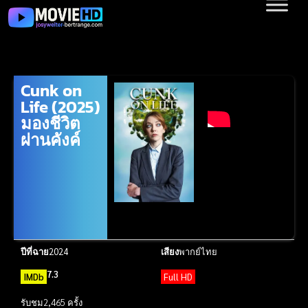
Cunk on
Life (2025)
มองชีวิต
ผ่านคังค์
ปีที่ฉาย
2024
เสียง
พากย์ไทย
7.3
IMDb
Full HD
รับชม
2,465 ครั้ง