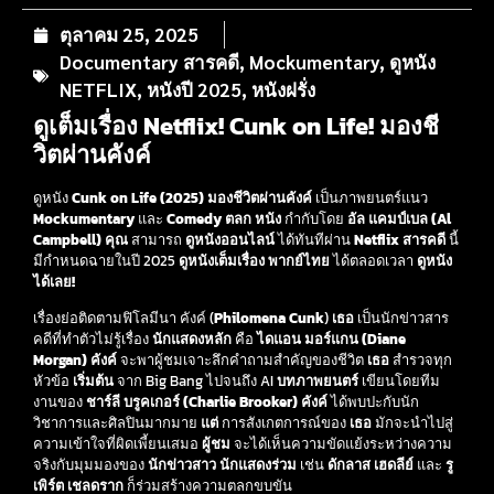
ตุลาคม 25, 2025
Documentary สารคดี
,
Mockumentary
,
ดูหนัง
NETFLIX
,
หนังปี 2025
,
หนังฝรั่ง
ดูเต็มเรื่อง Netflix! Cunk on Life! มองชี
วิตผ่านคังค์
ดูหนัง
Cunk on Life (2025) มองชีวิตผ่านคังค์
เป็นภาพยนตร์แนว
Mockumentary
และ
Comedy ตลก
หนัง
กำกับโดย
อัล แคมป์เบล (Al
Campbell)
คุณ
สามารถ
ดูหนังออนไลน์
ได้ทันทีผ่าน
Netflix
สารคดี
นี้
มีกำหนดฉายในปี 2025
ดูหนังเต็มเรื่อง พากย์ไทย
ได้ตลอดเวลา
ดูหนัง
ได้เลย!
เรื่องย่อติดตามฟิโลมีนา คังค์ (
Philomena Cunk
)
เธอ
เป็นนักข่าวสาร
คดีที่ทำตัวไม่รู้เรื่อง
นักแสดงหลัก
คือ
ไดแอน มอร์แกน (Diane
Morgan)
คังค์
จะพาผู้ชมเจาะลึกคำถามสำคัญของชีวิต
เธอ
สำรวจทุก
หัวข้อ
เริ่มต้น
จาก Big Bang ไปจนถึง AI
บทภาพยนตร์
เขียนโดยทีม
งานของ
ชาร์ลี บรูคเกอร์ (Charlie Brooker)
คังค์
ได้พบปะกับนัก
วิชาการและศิลปินมากมาย
แต่
การสังเกตการณ์ของ
เธอ
มักจะนำไปสู่
ความเข้าใจที่ผิดเพี้ยนเสมอ
ผู้ชม
จะได้เห็นความขัดแย้งระหว่างความ
จริงกับมุมมองของ
นักข่าวสาว
นักแสดงร่วม
เช่น
ดักลาส เฮดลีย์
และ
รู
เพิร์ต เชลดราก
ก็ร่วมสร้างความตลกขบขัน