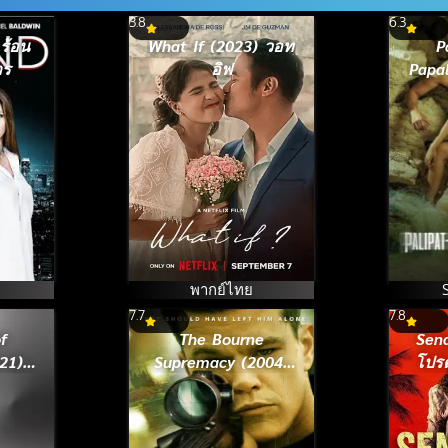
3.8
6.3
ร้อน
What If (2023) วอท
P
าร
อิฟ
Papal
พากย์ไทย
7.7
7.8
f
The Bourne
Sen
21)
Supremacy (2004)
โปร
ค่ำ
สุดยอดเกมล่าจารชน