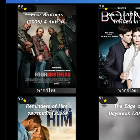
6.8
3.8
Four Brothers
Bound (2015) 
(2005) 4 ระห่ำดับ
รักพันธนาก
แค้น
พากย์ไทย
พากย์ไทย
5.6
7.1
Reminders of Him
The Edge o
ร่องรอยรัก (2026)
Daybreak (20
พญาโศกพิโยค