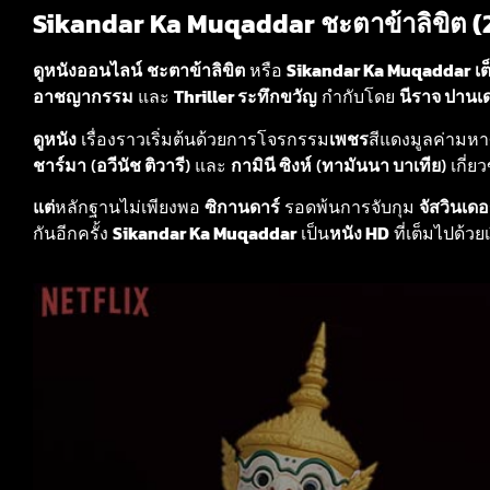
Sikandar Ka Muqaddar ชะตาข้าลิขิต (20
ดูหนังออนไลน์
ชะตาข้าลิขิต
หรือ
Sikandar Ka Muqaddar
เต
อาชญากรรม
และ
Thriller ระทึกขวัญ
กำกับโดย
นีราจ ปานเด
ดูหนัง
เรื่องราวเริ่มต้นด้วยการโจรกรรม
เพชร
สีแดงมูลค่ามห
ชาร์มา
(
อวีนัช ติวารี
) และ
กามินี ซิงห์
(
ทามันนา บาเทีย
) เกี่ย
แต่
หลักฐานไม่เพียงพอ
ซิกานดาร์
รอดพ้นการจับกุม
จัสวินเดอ
กันอีกครั้ง
Sikandar Ka Muqaddar
เป็น
หนัง HD
ที่เต็มไปด้วย