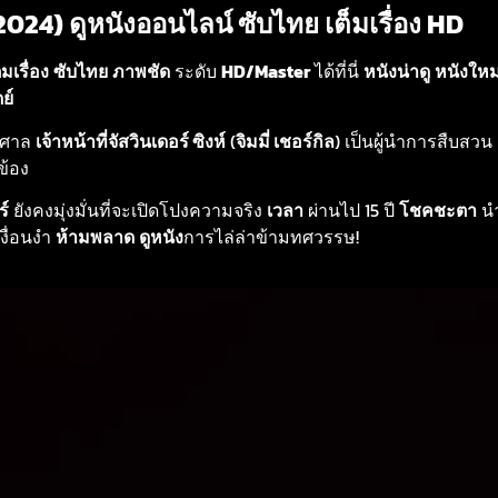
24) ดูหนังออนไลน์ ซับไทย เต็มเรื่อง HD
็มเรื่อง
ซับไทย
ภาพชัด
ระดับ
HD/Master
ได้ที่นี่
หนังน่าดู
หนังใหม
ย์
าศาล
เจ้าหน้าที่จัสวินเดอร์ ซิงห์
(
จิมมี่ เชอร์กิล
) เป็นผู้นำการสืบสวน
วข้อง
ร์
ยังคงมุ่งมั่นที่จะเปิดโปงความจริง
เวลา
ผ่านไป 15 ปี
โชคชะตา
นำ
เงื่อนงำ
ห้ามพลาด
ดูหนัง
การไล่ล่าข้ามทศวรรษ!