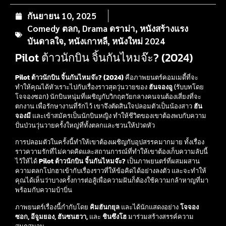
กันยายน 10, 2025
Comedy ตลก
,
Drama ดราม่า
,
หนังสร้างแรง
บันดาลใจ
,
หนังเกาหลี
,
หนังใหม่ 2024
Pilot ต้าวนักบิน จิ้นกันไหมจ๊ะ? (2024)
Pilot ต้าวนักบิน จิ้นกันไหมจ๊ะ? (2024)
คือภาพยนตร์คอมเมดี้ที่จะ
ทำให้คุณได้หัวเราะไปกับเรื่องราวสุดวุ่นวายของ
ฮันจองอู
(รับบทโดย
โจจองซอก) นักบินหนุ่มที่เผชิญกับวิกฤตวัยกลางคนจนต้องเสี่ยงที่จะ
ตกงาน เพื่อรักษางานที่รักไว้ เขาจึงตัดสินใจปลอมตัวเป็นน้องสาว
ฮัน
จองมี
และเข้าสมัครเป็นนักบินหญิง ทำให้ชีวิตของเขาต้องพบกับความ
ปั่นป่วนวุ่นวายครั้งใหญ่ที่ทั้งตลกและชวนให้ปวดหัว
การปลอมตัวในครั้งนี้ทำให้เขาต้องเผชิญกับอุปสรรคมากมาย ทั้งเรื่อง
ราวความรักที่ไม่คาดคิดและสถานการณ์ที่ทำให้เขาต้องเก็บความลับนี้
ไว้ให้ได้
Pilot ต้าวนักบิน จิ้นกันไหมจ๊ะ?
เป็นภาพยนตร์ที่ผสมผสาน
ความตลกโปกฮาเข้ากับเรื่องราวที่ให้ข้อคิดได้อย่างลงตัว และจะทำให้
คุณได้เห็นว่าบางครั้งการต่อสู้เพื่อความฝันก็ต้องใช้ความกล้าหาญที่มา
พร้อมกับความบ้าบิ่น
ภาพยนตร์เรื่องนี้กำกับโดย
คิมฮันกยุล
และได้นักแสดงอย่าง
โจจอง
ซอก, อีจูมยอง, ฮันซนฮวา,
และ
ชินซึงโฮ
มาร่วมสร้างสรรค์ความ