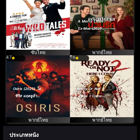
Wild Tales อยาก
A Merry Little
มีเรื่อง..ใช่ป่ะ..จัด
Ex-Mas (2025)
ให้ (2014) ซับ
คริสต์มาสป่วนรัก
ไทย
ซับไทย
พากย์ไทย
4.7
7.6
Osiris (2025) โอ
Ready Or Not 2
ซิริส มฤตยูล้าง
Here I Come
พันธุ์มนุษย์
เกมพร้อมตาย 2
(2026)
พากย์ไทย
พากย์ไทย
ประเภทหนัง