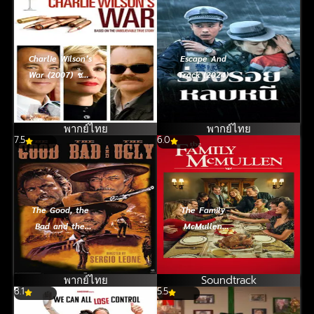
Charlie Wilson’s
Escape And
War (2007) ชาร์
Track (2024)
ลี วิลสัน คนกล้า
แผนการณ์พลิก
โลก
พากย์ไทย
พากย์ไทย
7.5
6.0
The Good, the
The Family
Bad and the
McMullen
Ugly (1996)
(2025) ครอบครัว
มือปืนเพชรตัด
แม็คมัลเลน: สาน
เพชร
ใยรัก ที่พักใจ
พากย์ไทย
Soundtrack
8.1
5.5