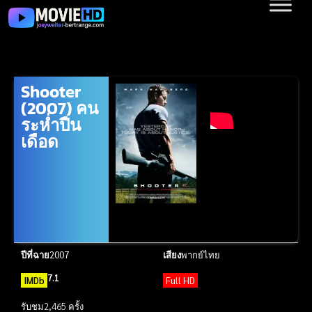
Shooter
(2007) คน
ระห่ำปืน
เดือด
ปีที่ฉาย
2007
เสียง
พากย์ไทย
7.1
IMDb
Full HD
รับชม
2,465 ครั้ง