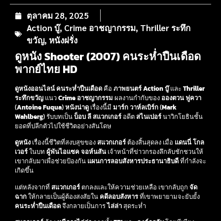
ตุลาคม 28, 2025
Action บู๊
,
Crime อาชญากรรม
,
Thriller ระทึก
ขวัญ
,
หนังฝรั่ง
ดูหนัง Shooter (2007) คนระห่ำปืนเดือด
พากย์ไทย HD
ดูหนังออนไลน์ คนระห่ำปืนเดือด
คือ
ภาพยนตร์
Action บู๊
และ
Thriller
ระทึกขวัญ
แนว
Crime อาชญากรรม
ผลงานกำกับของ
อองตวน ฟูควา
(
Antoine Fuqua
)
หนังน่าดู
เรื่องนี้มี
มาร์ก วาห์ลเบิร์ก
(
Mark
Wahlberg
) รับบทเป็น
บ็อบ ลี สแวกเกอร์
อดีต
สไนเปอร์
นาวิกโยธินชั้น
ยอดที่ปลีกตัวไปใช้ชีวิตอย่างสันโดษ
ดูหนัง
เรื่องนี้ชีวิตที่สงบสุขของ
สแวกเกอร์
ต้องสิ้นสุดลง เมื่อ
แดนนี่ โกล
เวอร์
ในบท
ผู้พันไอแซค จอห์นสัน
เจ้าหน้าที่ข่าวกรองลึกลับชักชวนให้
เขากลับมาเพื่อช่วยป้องกัน
แผนการลอบสังหารประธานาธิบดี
ที่กำลังจะ
เกิดขึ้น
แต่หลังจากที่
สแวกเกอร์
ตกลงและให้ความช่วยเหลือ เขากลับถูก
จัด
ฉาก
ให้กลายเป็นผู้ต้องสงสัยใน
คดีลอบสังหาร
ที่เขาพยายามจะยับยั้ง
คนระห่ำปืนเดือด
จึงกลายเป็นการ
ไล่ล่า
สุดระห่ำ