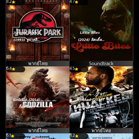
8.2
4.7
Jurassic Park 1
Little Bites
(1993) จูราสสิค
(2024) ลิตเติ้ล
ปาร์ค กำเนิดใหม่
ไบท์ส
ไดโนเสาร์
พากย์ไทย
Soundtrack
6.4
4.5
Godzilla (2014)
Hijacked (2012)
ก็อตซิลล่า
ดับคนเดือด ปล้น
ระฟ้า
พากย์ไทย
พากย์ไทย
6.1
8.2