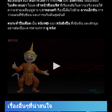
สแวกเกอร์
ต้อง
หนีการไล่ล่า
จากทั้ง
FBI
และ
องค์กรลับ
โดยมีเพียง
ไมเคิล เพนยา
ในบท
เจ้าหน้าที่เมมฟิส
ที่เริ่มสงสัยในความจริง คอยให้
ความช่วยเหลืออยู่ห่าง ๆ
ภาพยนตร์
เรื่องนี้เต็มไปด้วย
ฉากแอ็กชัน
การ
วางแผนที่ซับซ้อน และการแก้แค้นสุดมันส์
คนระห่ำปืนเดือด
เป็น
หนัง HD
แนว
หนังยิงปืน
ที่เข้มข้น และหักมุม
อย่างต่อเนื่อง ควรค่าแก่การ
ดู หนัง
!
เรื่องอื่นๆที่น่าสนใจ