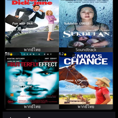
Fun with Dick
Sukdulan (2003)
and Jane (2005)
โดนอย่างนี้ พี่ขอ
ปล้น (จิม แคร์รี่ย์)
พากย์ไทย
Soundtrack
7.6
6.2
The Butterfly
Emma s Chance
Effect (2004)
(2016) เส้นทาง
เปลี่ยนตาย…ไม่ให้
เปลี่ยนชีวิตของ
ตาย
เอ็มม่า
พากย์ไทย
พากย์ไทย