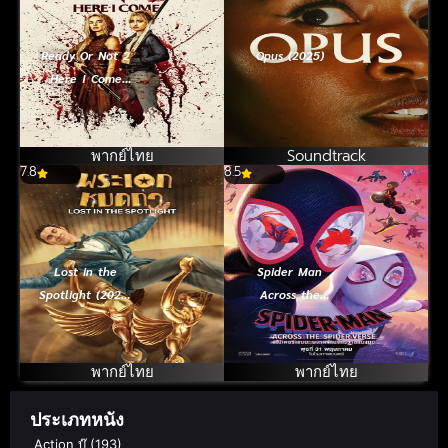
Ready Or Not 2
Opus (2025)
Here I Come
เกมพร้อมตาย 2
(2026)
พากย์ไทย
Soundtrack
7.8
8.5
Lost in the
Spider Man
Spotlight (2025)
Across the
พระเอกหมดท่า
Spider Verse
(2023) สไปเดอร์
แมน ผงาดข้าม
พากย์ไทย
พากย์ไทย
จักรวาลแมงมุม 2
ประเภทหนัง
Action บู๊
(193)