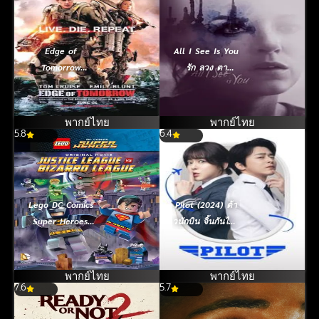
Edge of
All I See Is You
Tomorrow
รัก ลวง ตา
(2014) ซูเปอร์
(2016)
นักรบดับทัพอสูร
พากย์ไทย
พากย์ไทย
5.8
6.4
Lego DC Comics
Pilot (2024) ต้า
Super Heroes:
วนักบิน จิ้นกันไหม
Justice League
จ๊ะ
vs. Bizarro
League (2015)
พากย์ไทย
พากย์ไทย
7.6
เลโก้ แบทแมน:
5.7
จัสติซ ลีก ปะทะ บิ
ซาโร่ ลีก