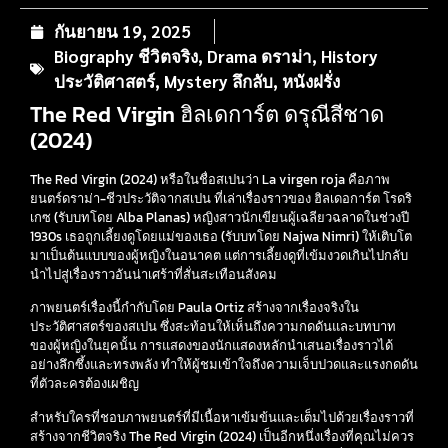
กันยายน 19, 2025
Biography ชีวิตจริง
,
Drama ดราม่า
,
History
ประวัติศาสตร์
,
Mystery ลึกลับ
,
หนังฝรั่ง
The Red Virgin ฮิลเดการ์ต ดรุณีสีชาด
(2024)
The Red Virgin (2024) หรือในชื่อสเปนว่า La virgen roja คือภาพ
ยนตร์ดราม่า-ชีวประวัติจากสเปน ที่เล่าเรื่องราวของ ฮิลเดอการ์ต โรดริ
เกซ (รับบทโดย Alba Planas) หญิงสาวนักเขียนผู้เฉลียวฉลาดในช่วงปี
1930s เธอถูกเลี้ยงดูโดยแม่ของเธอ (รับบทโดย Najwa Nimri) ให้เติบโต
มาเป็นต้นแบบของผู้หญิงในอนาคต แต่การเลี้ยงดูที่เข้มงวดเกินไปกลับ
นำไปสู่เรื่องราวอันน่าเศร้าที่สั่นสะเทือนสังคม
ภาพยนตร์เรื่องนี้กำกับโดย Paula Ortiz สร้างจากเรื่องจริงใน
ประวัติศาสตร์ของสเปน ซึ่งสะท้อนให้เห็นถึงความกดดันและบทบาท
ของผู้หญิงในยุคนั้น การแสดงของนักแสดงหลักนำเสนอเรื่องราวได้
อย่างลึกซึ้งและทรงพลัง ทำให้ผู้ชมเข้าใจถึงความเจ็บปวดและแรงกดดัน
ที่ตัวละครต้องเผชิญ
สำหรับใครที่ชอบภาพยนตร์ที่มีเนื้อหาเข้มข้นและเต็มไปด้วยเรื่องราวที่
สร้างจากชีวิตจริง The Red Virgin (2024) เป็นอีกหนึ่งเรื่องที่คุณไม่ควร