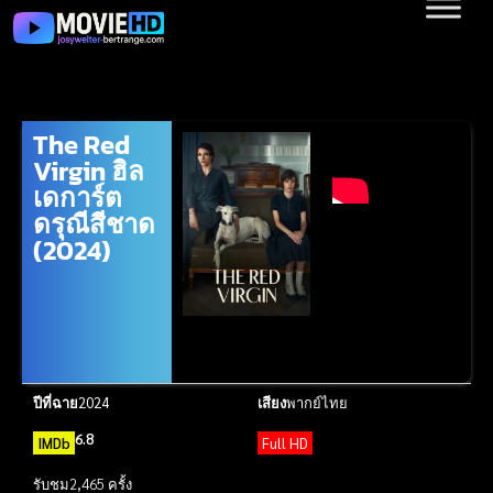
The Red
Virgin ฮิล
เดการ์ต
ดรุณีสีชาด
(2024)
ปีที่ฉาย
2024
เสียง
พากย์ไทย
6.8
IMDb
Full HD
รับชม
2,465 ครั้ง