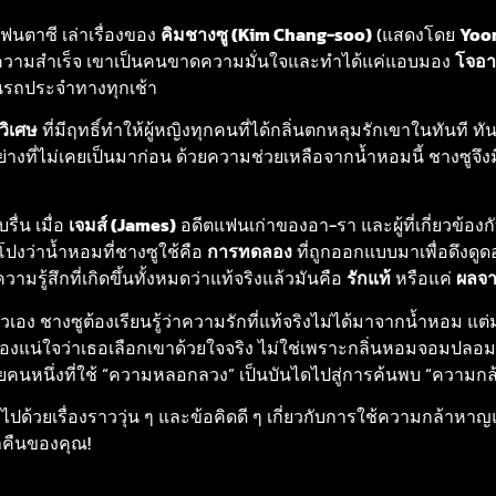
ฟนตาซี เล่าเรื่องของ
คิมชางซู (Kim Chang-soo)
(แสดงโดย
Yoo
บความสำเร็จ เขาเป็นคนขาดความมั่นใจและทำได้แค่แอบมอง
โจอา
นรถประจำทางทุกเช้า
วิเศษ
ที่มีฤทธิ์ทำให้ผู้หญิงทุกคนที่ได้กลิ่นตกหลุมรักเขาในทันที ทั
อย่างที่ไม่เคยเป็นมาก่อน ด้วยความช่วยเหลือจากน้ำหอมนี้ ชางซูจึ
รื่น เมื่อ
เจมส์ (James)
อดีตแฟนเก่าของอา-รา และผู้ที่เกี่ยวข้อ
โปงว่าน้ำหอมที่ชางซูใช้คือ
การทดลอง
ที่ถูกออกแบบมาเพื่อดึงดูด
รู้สึกที่เกิดขึ้นทั้งหมดว่าแท้จริงแล้วมันคือ
รักแท้
หรือแค่
ผลจา
เอง ชางซูต้องเรียนรู้ว่าความรักที่แท้จริงไม่ได้มาจากน้ำหอม 
้องแน่ใจว่าเธอเลือกเขาด้วยใจจริง ไม่ใช่เพราะกลิ่นหอมจอมปลอมน
คนหนึ่งที่ใช้ “ความหลอกลวง” เป็นบันไดไปสู่การค้นพบ “ความกล้า”
ด้วยเรื่องราววุ่น ๆ และข้อคิดดี ๆ เกี่ยวกับการใช้ความกล้าหา
ำคืนของคุณ!