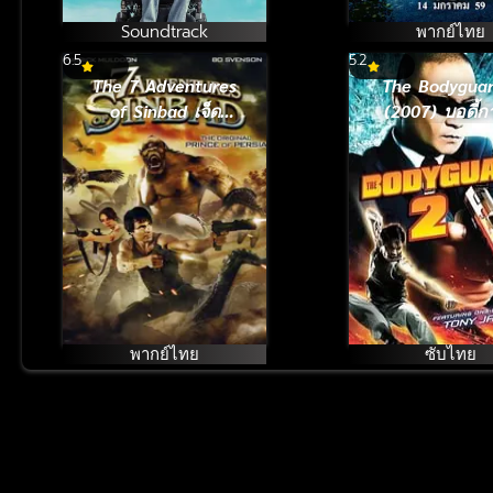
Soundtrack
พากย์ไทย
6.5
5.2
The 7 Adventures
The Bodyguar
of Sinbad เจ็ด
(2007) บอดี้ก
อภินิหารสงคราม
หน้าเหลี่ยม ภ
ทะเลทราย (2010)
พากย์ไทย
ซับไทย