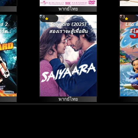
พากย์ไทย
7.8
7.3
d 2
Saiyaara (2025)
Lilo 
าร์ด
สองเราจะสู้เพื่อฝัน
ลีโ
าค 2
พากย์ไทย