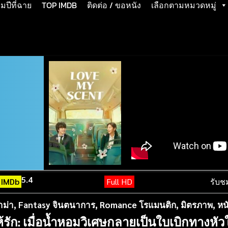
ปีที่ฉาย
TOP IMDB
ติดต่อ / ขอหนัง
เลือกตามหมวดหมู่
5.4
IMDb
Full HD
รับช
าม่า
,
Fantasy จินตนาการ
,
Romance โรแมนติก
,
มิตรภาพ
,
หน
้รัก: เมื่อน้ำหอมวิเศษกลายเป็นใบเบิกทางหั