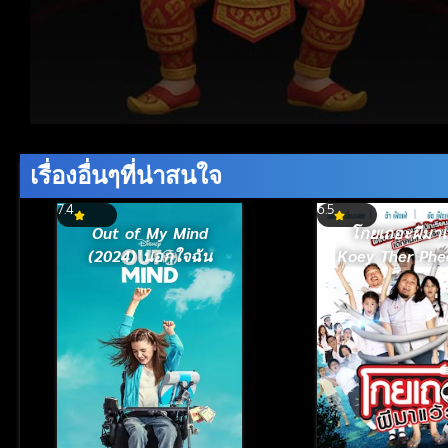
Volume
90%
เรื่องอื่นๆที่น่าสนใจ
7.4
6.5
Out of My Mind
โกยเถอะผีมาแ
(2024) นอกใจฉัน
Koey Ther Ph
Weaw (201