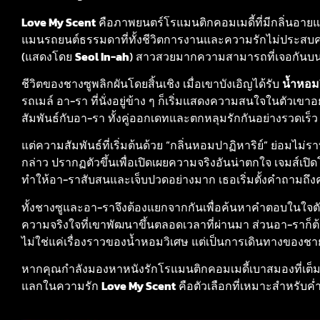
Love My Scent
คือภาพยนตร์โรแมนติกคอมเมดี้ที่มีกลิ่นอายแ
แมนรถยนต์ธรรมดาที่ทั้งชีวิตการงานและความรักไม่ประส
(แสดงโดย
Seol In-ah
) สาวสวยมากความสามารถที่เจอกันบ
ชีวิตของชางซูพลิกผันโดยสิ้นเชิง เมื่อเขาบังเอิญได้รับ
น้ำหอม
รถเมล์ อา-รา ที่นั่งอยู่ข้าง ๆ ก็เริ่มแสดงความสนใจในตัวเขา
สัมพันธ์กับอา-รา ทั้งคู่ออกเดทและตกหลุมรักกันอย่างรวดเร็ว
แต่ความสัมพันธ์ที่เริ่มต้นด้วย “กลิ่นหอมปาฏิหาริย์” ย่อมไม่ราบ
กล่าว ปรากฏตัวขึ้นเพื่อเปิดเผยความจริงอันน่าตกใจ เจมส์เปิด
ทำให้อา-ราสับสนและเจ็บปวดอย่างมาก เธอเริ่มตั้งคำถามถึงความ
ทั้งชางซูและอา-ราจึงต้องแยกจากกันเพื่อค้นหาคำตอบในใจตัว
ความจริงใจที่เขาพัฒนาขึ้นตลอดเวลาที่ผ่านมา ส่วนอา-ราก็ต
ไม่ใช่แค่เรื่องราวของน้ำหอมวิเศษ แต่เป็นการเดินทางของชาย
หากคุณกำลังมองหาหนังรักโรแมนติกคอมเมดี้เบาสมองที่เต็มไป
แลกในความรัก
Love My Scent
คือตัวเลือกที่เหมาะสำหรับค่