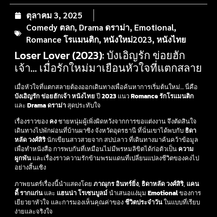
ตุลาคม 3, 2025
Comedy ตลก
,
Drama ดราม่า
,
Emotional
,
Romance โรแมนติก
,
หนังใหม่2023
,
หนังไทย
Loser Lover (2023): บังเอิญรัก ข่อยฮัก
เจ้า… เมื่อรักใหม่มาเยือนหัวใจที่แตกสลาย
เมื่อหัวใจที่แตกสลายต้องออกเดินทางเพื่อค้นหาการเริ่มต้นใหม่… นี่คือ
บังเอิญรัก ข่อยฮักเจ้า
หนังไทย
ปี
2023
แนว
Romance รักโรแมนติก
และ
Drama ดราม่า
สุดประทับใจ
เรื่องราวของ
คง
ชายหนุ่มผู้เพิ่งผิดหวังจากการขอแต่งงาน จึงตัดสินใจ
เดินทางไปพักผ่อนที่บ้านผาซิง จังหวัดอุดรธานี ที่นั่นเขาได้พบกับ
ธิดา
หลัด วงศ์สิริ
นักเขียนสาวสวยจาก สปป.ลาว ที่เดินทางมาค้นคว้าข้อมูล
เพื่อทำหนังสือ การพบกันที่เหมือนไม่มีพรหมลิขิตได้ก่อตัวเป็น
ความ
ผูกพัน
และเรื่องราวความรักข้ามพรมแดนที่เปลี่ยนแปลงชีวิตของคงไป
อย่างสิ้นเชิง
ภาพยนตร์เรื่องนี้นำแสดงโดย
ภาณุกร อินทร์ยิ่ง
,
ธิดาหลัด วงศ์สิริ
,
แคน
ดี้ รากแก่น
และ
แฮนน่า โรเซนบูลม์
นำเสนอแง่มุม
Emotional
ของการ
เยียวยาหัวใจ และการมองเห็นคุณค่าของ
ชีวิตประจำวัน
ในแบบที่เรียบ
ง่ายและจริงใจ