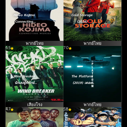
Hideo Kojima
Cold Storage
Connecting
(2026)
Worlds (2023)
พากย์ไทย
พากย์ไทย
6.5
7.0
Wind Breaker
The Platform
นักเลงผู้พิทักษ์
(2019) เดอะ
(2025)
แพลตฟอร์ม
เสียงโรง
พากย์ไทย
4.7
5.8