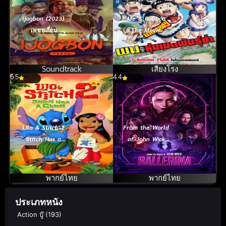
Ijogbon (2023)
Me & Roboco
เพชรเถื่อน
The Movie
(2025) ผมกับโร
โบโกะ หุ่นเมด
พันธุ์ซ่า เดอะมูฟวี่
Soundtrack
เสียงโรง
6.5
4.4
Lilo & Stitch 2
From the World
Stitch Has a
of John Wick
Glitch (2005)
Ballerina
ลีโล แอนด์ สติทช์
จักรวาลของ
ภาค 2
จอห์น วิค บัลเลริ
พากย์ไทย
พากย์ไทย
นา แค้นกว่านรก
(2025)
ประเภทหนัง
Action บู๊
(193)