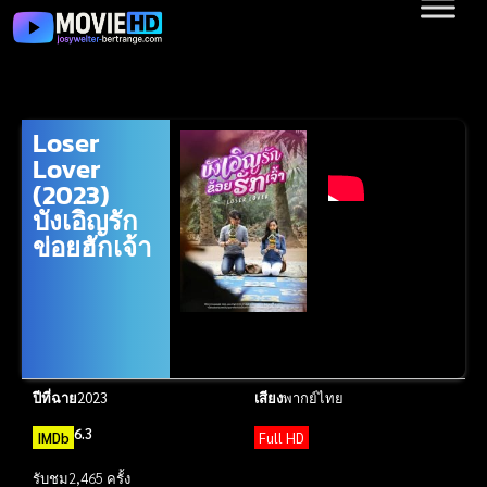
Loser
Lover
(2023)
บังเอิญรัก
ข่อยฮักเจ้า
ปีที่ฉาย
2023
เสียง
พากย์ไทย
6.3
IMDb
Full HD
รับชม
2,465 ครั้ง