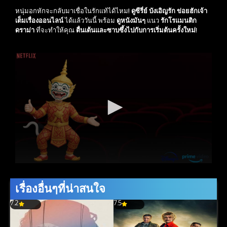
หนุ่มอกหักจะกลับมาเชื่อในรักแท้ได้ไหม!
ดูซีรี่ย์
บังเอิญรัก ข่อยฮักเจ้า
เต็มเรื่องออนไลน์
ได้แล้ววันนี้ พร้อม
ดูหนังมันๆ
แนว
รักโรแมนติก
ดราม่า
ที่จะทำให้คุณ
ตื่นเต้นและซาบซึ้งไปกับการเริ่มต้นครั้งใหม่
!
เรื่องอื่นๆที่น่าสนใจ
7.2
7.5