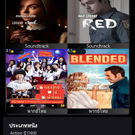
Immaculate
Red (2024)
(2024) บริสุทธิ์ผุด
ปีศาจ
Soundtrack
Soundtrack
4.1
6.5
กรรไกร ไข่ ผ้า
Blended (2014)
ไหม Kankai Kai
ทริปอลวน รัก
Pamai (2014)
อลเวง
พากย์ไทย
พากย์ไทย
ประเภทหนัง
Action บู๊
(193)