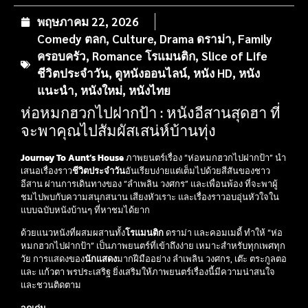
พฤษภาคม 22, 2026
Comedy ตลก
,
Culture
,
Drama ดราม่า
,
Family
ครอบครัว
,
Romance โรแมนติก
,
Slice of Life
ชีวิตประจำวัน
,
ดูหนังออนไลน์
,
หนัง HD
,
หนัง
แนะนำ
,
หนังใหม่
,
หนังไทย
ห่อหมกฮวกไปฝากป้า : หนังอีสานสุดฮา ที่
จะพาคุณไปสัมผัสเสน่ห์บ้านทุ่ง
Journey To Aunt’s House
ภาพยนตร์เรื่อง “ห่อหมกฮวกไปฝากป้า” นำ
เสนอเรื่องราว
ชีวิตประจำวัน
อันเรียบง่ายแต่เต็มไปด้วยสีสันของชาว
อีสาน ผ่านการเดินทางของ “ลำเพลิน วงศกร” และเพื่อนพ้อง ที่จะพาผู้
ชมไปพบกับความสนุกสนาน เสียงหัวเราะ และเรื่องราวอบอุ่นหัวใจใน
แบบฉบับหนังบ้านๆ ที่หาชมได้ยาก
ด้วยแนวหนังที่ผสมผสานทั้ง
โรแมนติก
ดราม่า และคอมเมดี้ ทำให้ “ห่อ
หมกฮวกไปฝากป้า” เป็นภาพยนตร์ที่เข้าถึงง่าย เหมาะสำหรับทุกเพศทุก
วัย การแสดงของ
นักแสดง
มากฝีมืออย่าง ลำเพลิน วงศกร, เต๊ะ ตระกูลตอ
และ แก้วตา พรประเสริฐ ยิ่งเสริมให้ภาพยนตร์เรื่องนี้มีความน่าสนใจ
และชวนติดตาม