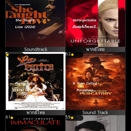
She Taught
Unforgettable
Love (2024)
อันฟอร์เก็ทเทเบิล
(2017)
Soundtrack
พากย์ไทย
6.2
Pretty Baby
A Town Called
(1978) เด็กสาว
Purgatory
แสนสวย [ซับไทย]
(2025)
พากย์ไทย
Sound Track
6.1
5.9