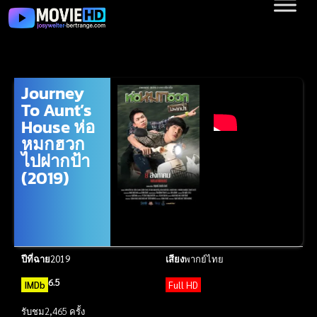
Journey
To Aunt’s
House ห่อ
หมกฮวก
ไปฝากป้า
(2019)
ปีที่ฉาย
2019
เสียง
พากย์ไทย
6.5
IMDb
Full HD
รับชม
2,465 ครั้ง