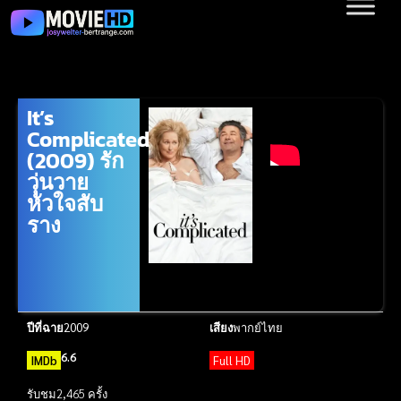
It’s
Complicated
(2009) รัก
วุ่นวาย
หัวใจสับ
ราง
ปีที่ฉาย
2009
เสียง
พากย์ไทย
6.6
IMDb
Full HD
รับชม
2,465 ครั้ง