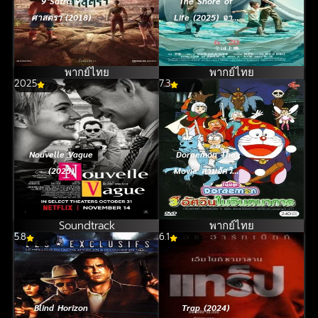
9 Satra 9
The Shore of
ศาสตรา (2018)
Life (2025) จาก
กันด้วยรัก
พากย์ไทย
พากย์ไทย
2025
7.3
Nouvelle Vague
Doraemon The
(2025)
Movie สามอัศวิน
ในจินตนาการ
(1994)
Soundtrack
พากย์ไทย
5.8
6.1
Blind Horizon
Trap (2024)