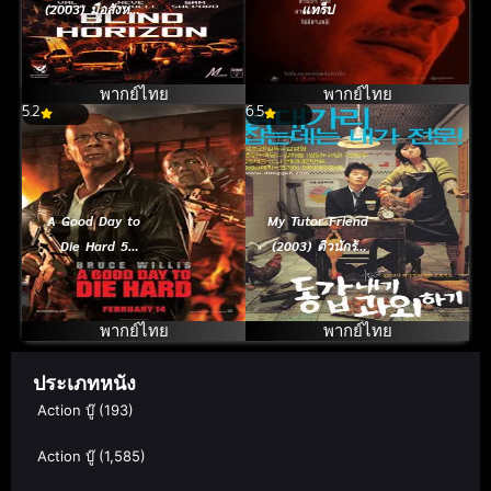
(2003) มือสังหาร
แทร็ป
สลับร่าง
พากย์ไทย
พากย์ไทย
5.2
6.5
A Good Day to
My Tutor Friend
Die Hard 5
(2003) ติวนักรัก
(2013) วันดีมหา
ซะเลย
วินาศคนอึดตาย
ยาก
พากย์ไทย
พากย์ไทย
ประเภทหนัง
Action บู๊
(193)
Action บู๊
(1,585)