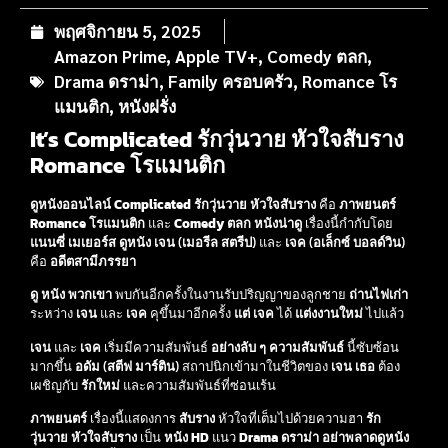
พฤศจิกายน 5, 2025
Amazon Prime
,
Apple TV+
,
Comedy ตลก
,
Drama ดราม่า
,
Family ครอบครัว
,
Romance โร
แมนติก
,
หนังฝรั่ง
It’s Complicated รักวุ่นวาย หัวใจสับราง
Romance โรแมนติก
ดูหนังออนไลน์ Complicated รักวุ่นวาย หัวใจสับราง
คือ
ภาพยนตร์
Romance โรแมนติก
และ
Comedy ตลก
หนังน่าดู
เรื่องนี้กำกับโดย
แนนซี่ เมเยอร์ส
ดูหนัง
เจน
(
เมอรีล สตรีป
) และ
เจค
(
อเล็กซ์ บอลด์วิน
)
คือ
อดีตสามีภรรยา
ดู หนัง
พวกเขา
พบกันอีกครั้งในงานรับปริญญาของลูกชาย
ถ่านไฟเก่า
ระหว่าง
เจน
และ
เจค
คุขึ้นมาอีกครั้ง
แต่
เจค
ได้
แต่งงานใหม่
ไปแล้ว
เจน
และ
เจค
เริ่มมีความสัมพันธ์
อย่างลับ ๆ
ความสัมพันธ์
นี้ซับซ้อน
มากขึ้น
อดัม
(
สตีฟ มาร์ติน
) สถาปนิกเข้ามาในชีวิตของ
เจน
เธอ
ต้อง
เผชิญกับ
รักใหม่
และความสัมพันธ์ที่ซ่อนเร้น
ภาพยนตร์
เรื่องนี้แสดงการ
สับราง
หัวใจที่เต็มไปด้วยความฮา
รัก
วุ่นวาย หัวใจสับราง
เป็น
หนัง HD
แนว
Drama ดราม่า
อย่าพลาดดูหนัง