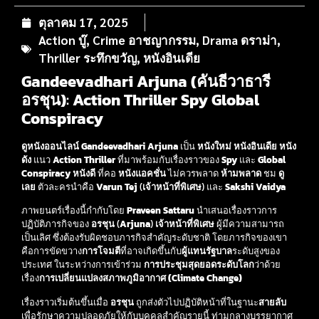
ตุลาคม 17, 2025
Action บู๊
,
Crime อาชญากรรม
,
Drama ดราม่า
,
Thriller ระทึกขวัญ
,
หนังอินเดีย
Gandeevadhari Arjuna (คันธีวาธารี
อรชุน)
:
Action
Thriller
Spy
Global
Conspiracy
ดูหนังออนไลน์
Gandeevadhari Arjuna
เป็น
หนังใหม่
หนังอินเดีย
หนัง
ดัง
แนว
Action
Thriller
ที่มาพร้อมกับเรื่องราวของ
Spy
และ
Global
Conspiracy
หนังดี
ที่คอ
หนังแอคชั่น
ไม่ควรพลาด
ห้ามพลาด
ชม
ดู
เลย
ตัวละครนำคือ
Varun Tej
(
เจ้าหน้าที่พิเศษ
) และ
Sakshi Vaidya
ภาพยนตร์เรื่องนี้กำกับโดย
Praveen Sattaru
นำเสนอเรื่องราวการ
ปฏิบัติภารกิจของ
อรชุน
(
Arjuna
)
เจ้าหน้าที่พิเศษ
ผู้มีความสามารถ
เป็นเลิศ ซึ่งต้องรับผิดชอบภารกิจสำคัญระดับชาติ โดยภารกิจของเขา
คือการขัดขวาง
การโจมตี
ที่อาจเกิดขึ้นกับ
ผู้แทนรัฐบาล
ระดับสูงของ
ประเทศ ในระหว่างการเข้าร่วม
การประชุมสุดยอดระดับโลก
ว่าด้วย
เรื่อง
การเปลี่ยนแปลงสภาพภูมิอากาศ (Climate Change)
เรื่องราวเริ่มต้นขึ้นเมื่อ
อรชุน
ถูกส่งตัวไปปฏิบัติหน้าที่ในฐานะ
สายลับ
เพื่อรักษาความปลอดภัยให้กับบุคคลสำคัญรายนี้ ท่ามกลางบรรยากาศ