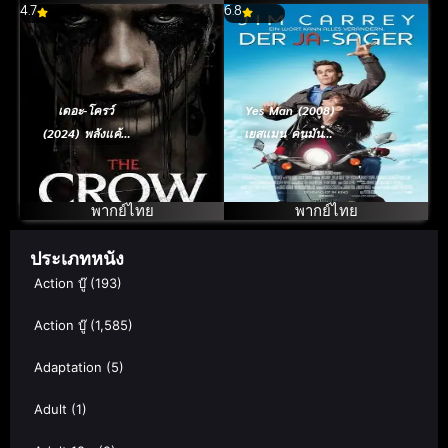
4.7
6.8
เดอะ-โครว์
Yes Man (2008)
(2024) พลังแค้น
เยสแมน คนมันรุ่ง
เหนือนรก
เพราะมุ่งเซย์
“เยส” (จิม แคร์รี่
ย์)
พากย์ไทย
พากย์ไทย
ประเภทหนัง
Action บู๊
(193)
Action บู๊
(1,585)
Adaptation
(5)
Adult
(1)