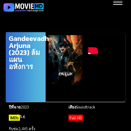
Gandeevadhari
Arjuna
(2023) ล้ม
แผน
อหังการ
ปีที่ฉาย
2023
เสียง
Soundtrack
5.6
IMDb
Full HD
รับชม
2,465 ครั้ง