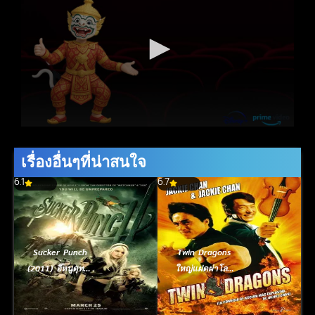
เรื่องอื่นๆที่น่าสนใจ
6.1
6.7
Sucker Punch
Twin Dragons
(2011) อีหนูดุทะลุ
ใหญ่แฝดผ่าโลก
โลก
เกิด (1992)