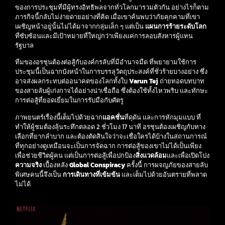
ของการประชุมที่มีผู้ทรงอิทธิพลจากทั่วโลกมารวมตัวกัน อย่างไรก็ตาม
ภารกิจนี้กลับไม่ง่ายดายอย่างที่คิด เมื่อเขาค้นพบว่าภัยคุกคามที่เขา
เผชิญหน้าอยู่นั้นไม่ได้มาจากกลุ่มเล็ก ๆ แต่เป็น
แผนการร้ายระดับโลก
ที่ซับซ้อนและมีเป้าหมายที่ใหญ่กว่าเพียงแค่การลอบสังหารผู้แทน
รัฐบาล
ทีมของอรชุนต้องต่อสู้กับองค์กรลับที่มีอำนาจมืด ที่พยายามใช้การ
ประชุมนี้เป็นฉากบังหน้าในการบรรลุวัตถุประสงค์ที่ชั่วร้ายบางอย่าง ซึ่ง
อาจส่งผลกระทบต่ออนาคตของโลกทั้งใบ
Varun Tej
ถ่ายทอดบทบาท
ของสายลับผู้เก่งกาจได้อย่างน่าเชื่อถือ ซึ่งต้องใช้ทั้งไหวพริบ และทักษะ
การต่อสู้ที่ยอดเยี่ยมในการรับมือกับศัตรู
ภาพยนตร์เรื่องนี้เต็มไปด้วยฉาก
แอคชั่น
ที่ดุดัน และการหักมุมแบบ ที่
ทำให้ผู้ชมต้องลุ้นระทึกตลอด 2 ชั่วโมง 17 นาที อรชุนต้องเผชิญกับทาง
เลือกที่ยากลำบาก และต้องตัดสินใจว่าจะเชื่อใครได้บ้างในสถานการณ์
ที่ทุกอย่างดูเหมือนจะเป็นการจัดฉาก การต่อสู้ของเขาไม่ได้เป็นเพียง
เพื่อช่วยชีวิตผู้คน แต่เป็นการต่อสู้เพื่อปกป้อง
สิ่งแวดล้อม
และเพื่อเปิดโปง
ความจริง
เบื้องหลัง
Global Conspiracy
ครั้งนี้ การผจญภัยของสายลับ
พิเศษคนนี้จึงเป็น
การเดินทางที่เข้มข้น
และเต็มไปด้วยอันตรายที่พลาด
ไม่ได้