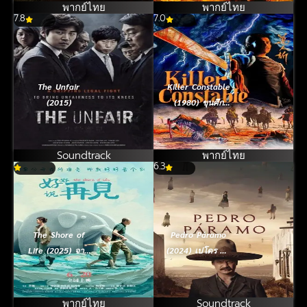
พากย์ไทย
พากย์ไทย
7.8
7.0
The Unfair
Killer Constable
(2015)
(1980) ขุนศึก
แดนประหาร
Soundtrack
พากย์ไทย
6.3
The Shore of
Pedro Páramo
Life (2025) จาก
(2024) เปโดร ปา
กันด้วยรัก
รามือ
พากย์ไทย
Soundtrack