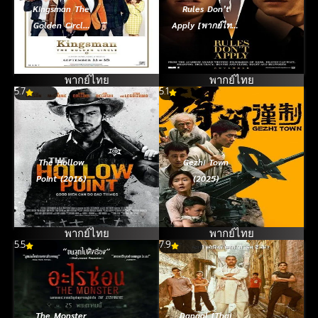
Kingsman The
Rules Don’t
Golden Circle
Apply [พากย์ไทย]
คิงส์แมน รวมพลัง
(2016)
โคตรพยัคฆ์
(2017)
พากย์ไทย
พากย์ไทย
5.7
5.1
The Hollow
Gezhi Town
Point (2016)
(2025)
พากย์ไทย
พากย์ไทย
5.5
7.9
The Monster
Dangal [Thai