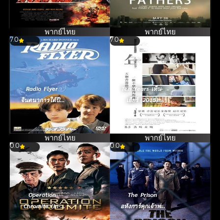
มหากาฬ (2015)
พากย์ไทย
พากย์ไทย
7.0
7.0
Radio Flyer
Ten Years เท็น-
จินตนาการใต้ปีก
เยียร์ (2015)
ฝัน (1992)
พากย์ไทย
พากย์ไทย
0.0
0.0
Operation
The Prison
Chromite (In-
อหังการ์คุกเจ้าพ่อ
cheon sang-ryuk
[ซับไทย] (2017)