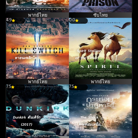
jak-jeon) ยึด
(2016)
พากย์ไทย
ซับไทย
4.9
0.0
Kill Switch วัน
Spirit Stallion
หายนะพลิกโลก
of the Cimarron
(2017)
สปิริต ม้าแสนรู้
มหัศจรรย์ผจญภัย
(2002)
พากย์ไทย
พากย์ไทย
7.5
7.5
Dunkirk ดันเคิร์ก
The Shack
(2017)
กระท่อมเหนือ
ปาฏิหาริย์ (2017)