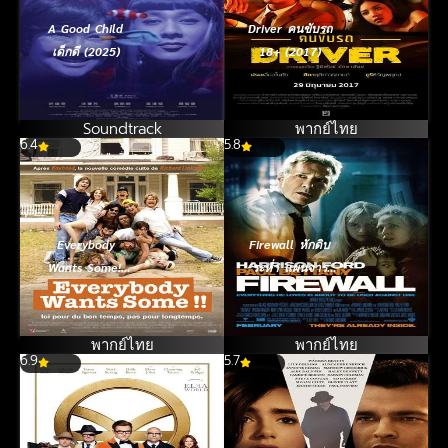
A Good Child
Driver คนขับรถ
เด็กดี (2025)
18+ (2017)
Soundtrack
พากย์ไทย
6.4
5.8
Everybody
Firewall หักดิบ
Wants Some!!
ระห่ำ แผนจาร
อยากได้ไหม ใคร
กรรมพันล้าน
สักคน (2016)
(2006)
พากย์ไทย
พากย์ไทย
6.9
5.7