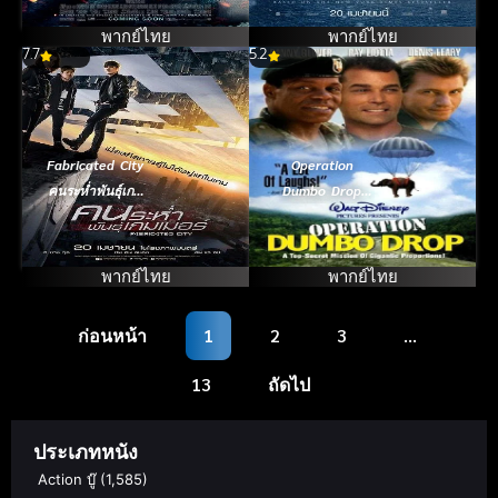
พากย์ไทย
พากย์ไทย
7.7
5.2
Fabricated City
Operation
คนระห่ำพันธุ์เกม
Dumbo Drop
เมอร์ (2017)
ยุทธการช้าง
ลอยฟ้า (1995)
พากย์ไทย
พากย์ไทย
ก่อนหน้า
1
2
3
…
13
ถัดไป
ประเภทหนัง
Action บู๊
(1,585)