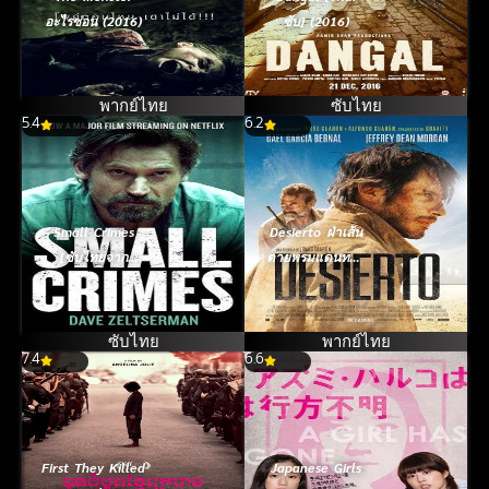
อะไรซ่อน (2016)
ซับ] (2016)
พากย์ไทย
ซับไทย
5.4
6.2
Small Crimes
Desierto ฝ่าเส้น
[ซับไทยจาก
ตายพรมแดนทมิฬ
Netflix] (2017)
(2015)
ซับไทย
พากย์ไทย
7.4
6.6
First They Killed
Japanese Girls