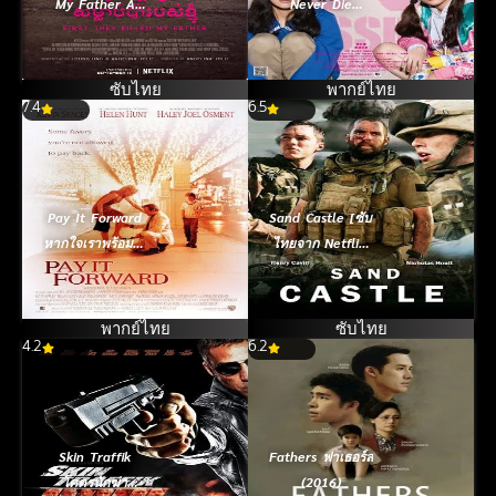
My Father A
Never Die
Daughter of
[Azumi Haruko
Cambodia
wa yukue fumei]
Remembers เมื่อ
โมเอะไม่เคยตาย
ซับไทย
พากย์ไทย
7.4
พ่อของฉันถูกฆ่า
6.5
(2017)
[ซับไทย] (2017)
Pay It Forward
Sand Castle [ซับ
หากใจเราพร้อมจะ
ไทยจาก Netflix]
ให้(ใจ) เราจะได้
(2017)
มากกว่าหนึ่ง
(2000)
พากย์ไทย
ซับไทย
4.2
6.2
Skin Traffik
Fathers ฟาเธอร์ส
โคตรนักฆ่า
(2016)