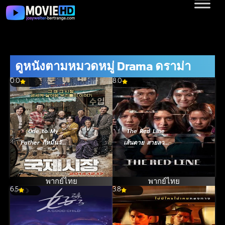
ดูหนังตามหมวดหมู่ Drama ดราม่า
0.0
8.0
Ode to My
The Red Line
Father กี่หมื่นวัน
เส้นตาย สายลวง
ไม่ลืมคำสัญญาพ่อ
(2026)
(2014)
พากย์ไทย
พากย์ไทย
6.5
3.8