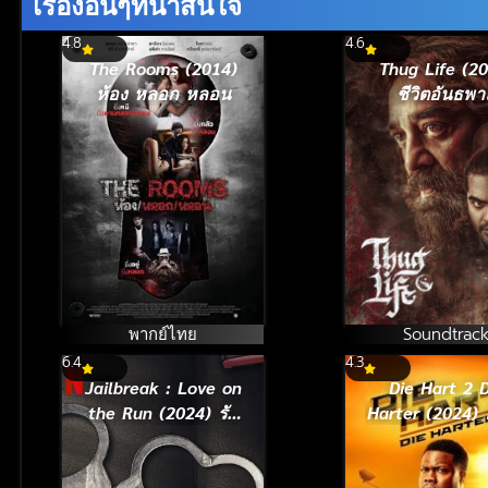
เรื่องอื่นๆที่น่าสนใจ
4.8
4.6
The Rooms (2014)
Thug Life (2
ห้อง หลอก หลอน
ชีวิตอันธพา
พากย์ไทย
Soundtrac
6.4
4.3
Jailbreak : Love on
Die Hart 2 D
the Run (2024) รัก
Harter (2024) 
ระหว่างหนี
อึดเต็มคารา