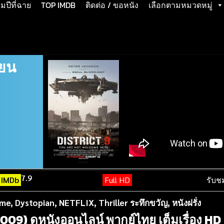
ปีที่ฉาย
TOP IMDB
ติดต่อ / ขอหนัง
เลือกตามหมวดหมู่
่ยน
7.9
IMDb
Full HD
รับช
ime
,
Dystopian
,
NETFLIX
,
Thriller ระทึกขวัญ
,
หนังฝรั่ง
 (2009) ดูหนังออนไลน์ พากย์ไทย เต็มเรื่อง HD