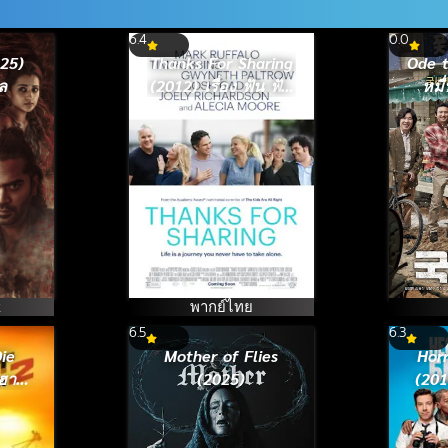
6.4
0.0
025)
Thanks For Sharing
Ode t
ล
(2012) เรื่อง ฟัน ฟัน
หมื
มันส์ต้องแชร์
สัญ
k
พากย์ไทย
6.5
6.3
ie
Mother of Flies
Horr
ฮาร์ต
(2025)
(20
เบล
เจ้