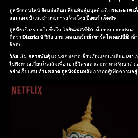
ดูหนังออนไลน์
ยึดแผ่นดินเปลี่ยนพันธุ์มนุษย์
หรือ
District 9
เต
ลอมแคมป์
และอำนวยการสร้างโดย
ปีเตอร์ แจ็คสัน
ดูหนัง
เรื่องราวเกิดขึ้นใน
โจฮันเนสเบิร์ก
เมื่อยานอวกาศขนาดยักษ
ชื่อว่า
District 9
วิกัส แวน เดอ เมอร์เวย์
(
ชาร์ลโต คอปลีย์
) เจ
ลึกลับ
วิกัส
เริ่ม
กลายพันธุ์
แขนของเขาเปลี่ยนเป็นแขนเอเลี่ยน
เขา
ก
ไปพึ่งพาเอเลี่ยนในสลัมเพื่อ
เอาชีวิตรอด
และหาทางรักษาตัว
อย่างเจ็บแสบ
ห้ามพลาด
ดูหนังย้อนหลัง
การต่อสู้เพื่อความอยู