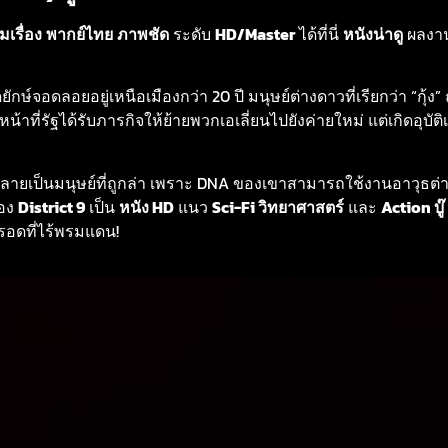
็มเรื่อง
พากย์ไทย
ภาพชัด
ระดับ
HD/Master
ได้ที่นี่
หนังน่าดู
ผลงา
์จอดลอยอยู่เหนือเมืองกว่า 20 ปี มนุษย์ต่างดาวที่เรียกว่า “กุ้ง” ถ
้าหน้าที่รัฐได้รับภารกิจให้ย้ายพวกเอเลี่ยนไปยังค่ายใหม่ แต่เกิดอุบั
ลายเป็นมนุษย์ที่ถูกล่า เพราะ DNA ของเขาสามารถใช้งานอาวุธต่
เอง
District 9
เป็น
หนัง HD
แนว
Sci-Fi วิทยาศาสตร์
และ
Action บู๊
่รอดที่ไร้พรมแดน!