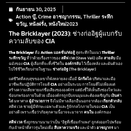
กันยายน 30, 2025
Action บู๊
,
Crime อาชญากรรม
,
Thriller ระทึก
ขวัญ
,
หนังฝรั่ง
,
หนังใหม่2023
The Bricklayer (2023): ช่างก่ออิฐผู้แบกรับ
ความลับของ CIA
The Bricklayer
คือ
Action แอคชั่น/ต่อสู้
สุดระทึกในแนว
Thriller
ระทึกขวัญ
ที่ว่าด้วยเรื่องราวของ
สตีฟ เวล
(Steve Vail) อดีต
สายลับ
มือ
ฉมังของ
CIA
ผู้เลือกที่จะทิ้งชีวิตใน
องค์กรลับ
ไว้เบื้องหลัง และผันตัวเอง
ไปใช้ชีวิตเรียบง่ายในฐานะ
ช่างก่ออิฐ
(The Bricklayer)
แต่ชีวิตที่สงบสุขของเขาก็พังทลายลง เมื่อมี
นักรีดไถ
ปริศนาและมือ
อาชีพเริ่มปฏิบัติการโจมตี
CIA
อย่างเป็นระบบ การโจมตีไม่เพียงแต่
สร้างความเสียหายแก่ชื่อเสียงขององค์กร แต่ยังชี้ให้เห็นถึงช่องโหว่และ
ข้อบกพร่องภายในด้วย เมื่อองค์กรถูกบีบจนมุมและต้องเผชิญกับ
เงินค่า
ไถ่
มหาศาล
ผู้อำนวยการ
จึงไม่มีทางเลือกอื่นนอกจากต้อง
เรียกตัวกลับ
สตีฟ เวล ชายผู้มีทักษะเฉพาะตัวและรู้จักกลไกภายในของ
CIA
เป็น
อย่างดี เพราะเชื่อว่าภัยคุกคามนี้อาจจะมาจาก
คนใน
องค์กรเอง
สตีฟ เวล
ซึ่งถูกขนานนามว่าเป็น “อิฐที่เชื่อมกำแพง” ถูกส่งออกไปพร้อม
กับเจ้าหน้าที่สาวรุ่นใหม่เพื่อ
สืบหาความจริง
และนำตัว
อาชญากร
มา