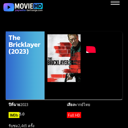
The
Bricklayer
(2023)
ปีที่ฉาย
2023
เสียง
พากย์ไทย
5.0
IMDb
Full HD
รับชม
2,465 ครั้ง