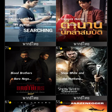
Searching เสิร์ช
Treasure Hunter
หา สูญหาย
(2024)
(2018)
พากย์ไทย
พากย์ไทย
7.1
6.1
Blood Brothers
Snow White and
Bara Naga
the Huntsman
(2025) เลือดเดือด
(2012) สโนว์ไวท์
ฝ่าองค์กรทมิฬ
และ พรานป่า ใน
ศึกมหัศจรรย์
พากย์ไทย
พากย์ไทย
6.1
5.5