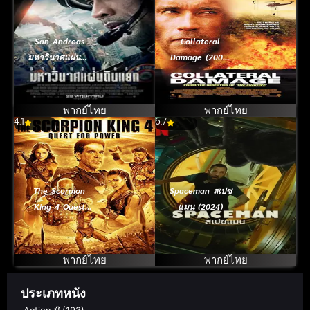
San Andreas
Collateral
มหาวินาศแผ่นดิน
Damage (2002)
แยก (2015)
คนเหล็ก ทวงแค้น
วินาศกรรมทมิฬ
พากย์ไทย
พากย์ไทย
4.1
6.7
The Scorpion
Spaceman สเปซ
King 4 Quest
แมน (2024)
for Power
(2015) เดอะ สก
อร์เปี้ยน คิง 4 ศึก
พากย์ไทย
พากย์ไทย
ชิงอำนาจจอม
ราชันย์
ประเภทหนัง