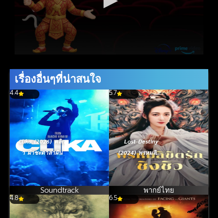
เรื่องอื่นๆที่น่าสนใจ
4.4
5.7
Clika (2026) คลิก
Lost Destiny
า ฝ่าชะตาล่าฝัน
(2024) พรหมลิขิต
รักชิงชิว
Soundtrack
พากย์ไทย
4.8
6.5