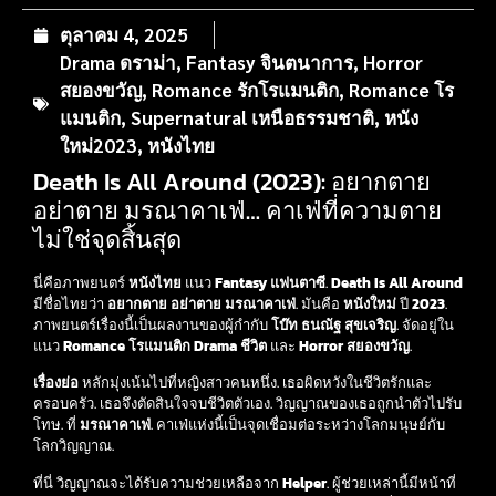
ตุลาคม 4, 2025
Drama ดราม่า
,
Fantasy จินตนาการ
,
Horror
สยองขวัญ
,
Romance รักโรแมนติก
,
Romance โร
แมนติก
,
Supernatural เหนือธรรมชาติ
,
หนัง
ใหม่2023
,
หนังไทย
Death Is All Around (2023): อยากตาย
อย่าตาย มรณาคาเฟ่… คาเฟ่ที่ความตาย
ไม่ใช่จุดสิ้นสุด
นี่คือภาพยนตร์
หนังไทย
แนว
Fantasy แฟนตาซี
.
Death Is All Around
มีชื่อไทยว่า
อยากตาย อย่าตาย มรณาคาเฟ่
.
มันคือ
หนังใหม่
ปี
2023
.
ภาพยนตร์เรื่องนี้เป็นผลงานของผู้กำกับ
โบ๊ท ธนณัฐ สุขเจริญ
. จัดอยู่ใน
แนว
Romance โรแมนติก
Drama ชีวิต
และ
Horror สยองขวัญ
.
เรื่องย่อ
หลักมุ่งเน้นไปที่หญิงสาวคนหนึ่ง. เธอผิดหวังในชีวิตรักและ
ครอบครัว. เธอจึงตัดสินใจจบชีวิตตัวเอง. วิญญาณของเธอถูกนำตัวไปรับ
โทษ. ที่
มรณาคาเฟ่
. คาเฟ่แห่งนี้เป็นจุดเชื่อมต่อระหว่างโลกมนุษย์กับ
โลกวิญญาณ.
ที่นี่ วิญญาณจะได้รับความช่วยเหลือจาก
Helper
.
ผู้ช่วยเหล่านี้มีหน้าที่