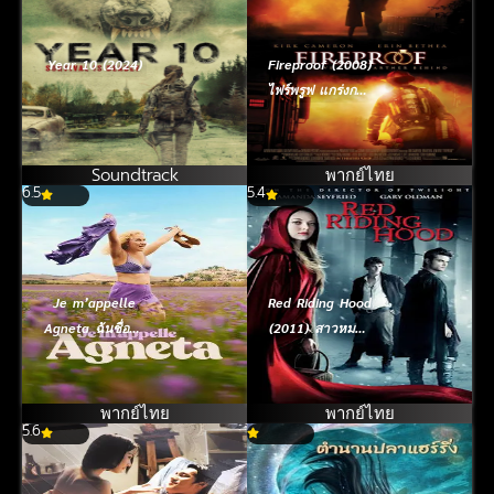
Year 10 (2024)
Fireproof (2008)
ไฟร์พรูฟ แกร่งกว่า
ไฟ หัวใจวีรบุรุษ
Soundtrack
พากย์ไทย
6.5
5.4
Je m’appelle
Red Riding Hood
Agneta ฉันชื่ออัก
(2011) สาวหมวก
เนียต้า (2026)
แดง
พากย์ไทย
พากย์ไทย
5.6