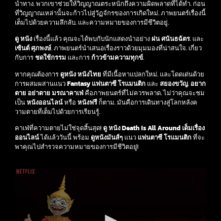
นำทาง. พวกเขาช่วยให้วิญญาณตระหนักถึงความผิดพลาดที่ได้ทำ. ก่อน
ที่วิญญาณเหล่านั้นจะก้าวไปสู่วัฏจักรของการเกิดใหม่. ภาพยนตร์เรื่องนี้
เต็มไปด้วยความลึกลับ. และความหมายของการมีชีวิตอยู่.
ดู หนัง
เรื่องนี้แล้ว คุณจะได้พบกับนักแสดงนำอย่าง
ฝน ศนันธฉัตร
.
และ
เซ้นต์ ศุภพงษ์
. ภาพยนตร์นำเสนอเรื่องราวด้วยมุมมองที่น่าสนใจ. เกี่ยว
กับการ
ชดใช้กรรม
และการ
ก้าวข้ามความทุกข์
.
หากคุณต้องการ
ดูหนัง
หนังไทย
ที่มีเนื้อหาแปลกใหม่. และโดดเด่นด้วย
การผสมผสานแนว
Fantasy แฟนตาซี
โรแมนติก
และ
สยองขวัญ
.
อยาก
ตาย อย่าตาย มรณาคาเฟ่
คือภาพยนตร์ที่ไม่ควรพลาด. ไม่ว่าคุณจะชม
เป็น
หนังออนไลน์
หรือ
หนังฟรี
ก็ตาม. มันคือการเดินทางสู่โลกหลังค
วามตายที่เต็มไปด้วยการเรียนรู้.
คาเฟ่ที่ความตายไม่ใช่จุดสิ้นสุด!
ดู หนัง Death Is All Around เต็มเรื่อง
ออนไลน์
ได้แล้ววันนี้ พร้อม
ดูหนังมันส์ๆ
แนว
แฟนตาซี โรแมนติก
ที่จะ
พาคุณไปสำรวจความหมายของการมีชีวิตอยู่!