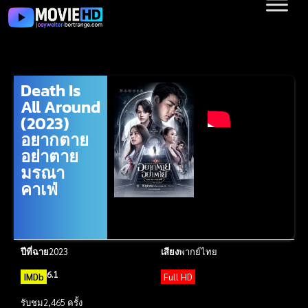
Death Is
All Around
(2023)
อยากตาย
อย่าตาย
มรณา
คาเฟ่
ปีที่ฉาย
2023
เสียง
พากย์ไทย
6.1
IMDb
Full HD
รับชม
2,465 ครั้ง