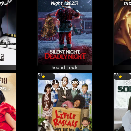
ry
Night (2025)
เพช
รยึด
ค 2
Sound Track
5.1
7.8
a
The Little Rascals
Sor
25)
Save The Day
าย
(2014) แก๊งค์จิ๋วจอม
กวน ภาค 2