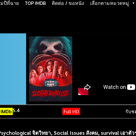
ปีที่ฉาย
TOP IMDB
ติดต่อ / ขอหนัง
เลือกตามหมวดหมู่
5.4
IMDb
Full HD
รับช
Psychological จิตวิทยา
,
Social Issues สังคม
,
survival เอาตั