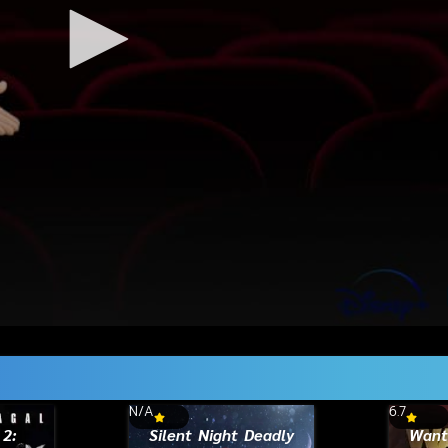
N/A
6.7
 2:
Silent Night Deadly
Wante