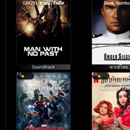
(2025) ชายผู้ไร้อดีต
Dark Territo
(1995) ยุทธกา
ด่วนนรก ภา
Soundtrack
พากย์ไทย
7.3
6.0
Avengers 2 Age of
Kontrabid
Ultron (2015) มหา
Academy (20
ศึกอัลตรอนถล่มโลก
สถาบันนางร้